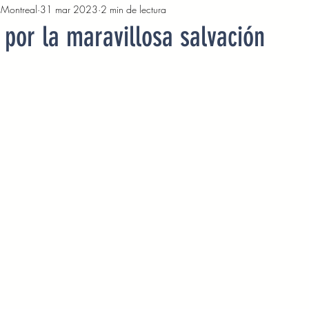
, Montreal
31 mar 2023
2 min de lectura
2022
Octubre 2022
Noviembre 2022
Diciembre 
por la maravillosa salvación
Abril 2023
Mayo 2023
Junio 2023
Julio 2
2023
Noviembre 2023
Diciembre 2023
Enero 2
Mayo 2024
Devocionales Junio 2024
Devocionales 