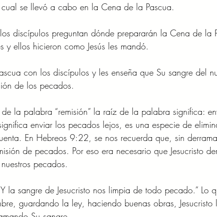
 cual se llevó a cabo en la Cena de la Pascua. 
os discípulos preguntan dónde prepararán la Cena de la P
es y ellos hicieron como Jesús les mandó. 
 Pascua con los discípulos y les enseña que Su sangre del n
ión de los pecados. 
de la palabra “remisión” la raíz de la palabra significa: en
significa enviar los pecados lejos, es una especie de elimin
uenta. En Hebreos 9:22, se nos recuerda que, sin derram
isión de pecados. Por eso era necesario que Jesucristo de
 nuestros pecados. 
Y la sangre de Jesucristo nos limpia de todo pecado.” Lo q
bre, guardando la ley, haciendo buenas obras, Jesucristo l
rramando Su sangre. 