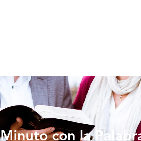
SOY NUEVO
EDUCACION
PREDICAS
DONAR
VIDA IG
Minuto con la Palabr