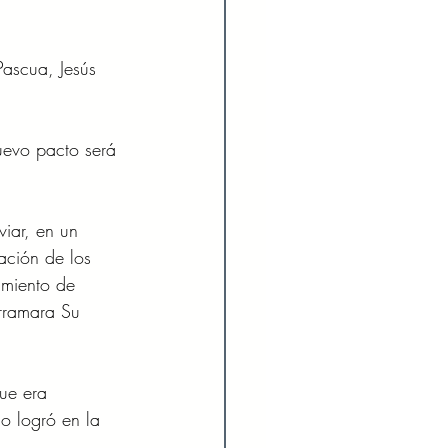
ascua, Jesús 
uevo pacto será 
viar, en un 
ación de los 
amiento de 
rramara Su 
ue era 
o logró en la 