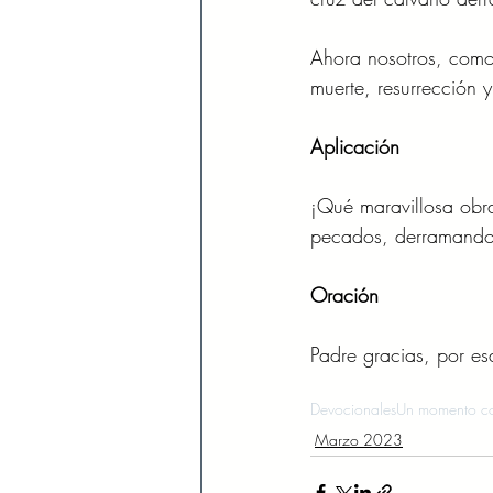
Ahora nosotros, como
muerte, resurrección 
Aplicación 
¡Qué maravillosa obra
pecados, derramando 
Oración 
Padre gracias, por es
Devocionales
Un momento co
Marzo 2023