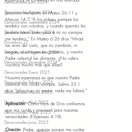
esperanza se convertirá en una realidad.
Devocionales Julio 2024
Devocionales Agosto 2024
Jesucristo mencionó en Mateo 26:11 y 
Marcos 14:7 “A los pobres siempre los 
Devocionales Septiembre 2024
tendréis con vosotros, y cuando querraís les 
Devocionales Octubre 2024
podréis hacer bien, pero a mí no siempre 
me tendréis.” En Mateo 6:26 dice “Mirad 
Proverbios 27
las aves del cielo, que no siembran, ni 
siegan, ni recogen en graneros, y vuestro 
Devocionales Noviembre 2024
Padre celestial las alimenta. ¿No valéis 
Devocionales Diciembre 2024
vosotros mucho más que ellas?
Devocionales Enero 2025
Nuestra esperanza es que nuestro Padre 
Devocionales Febrero 2025
celestial nos cuida siempre. Salmo 23:1 
dice “Jehová es mi pastor, nada me faltará.”
Devocionales Marzo 2025
Devocionales Abril 2025
Aplicación
: Como hijos de Dios confiemos 
que nos cuida y proveerá para nuestras 
Devocionales Mayo 2025
necesidades (Filipenses 4:19).
Devocionales Junio 2025
Oración
: Padre, gracias porque me cuidas 