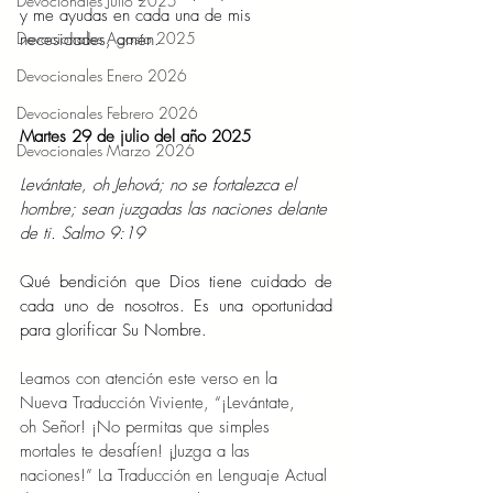
Devocionales Julio 2025
y me ayudas en cada una de mis 
Devocionales Agosto 2025
necesidades, amén.
Devocionales Enero 2026
Devocionales Febrero 2026
Martes 29 de julio del año 2025
Devocionales Marzo 2026
Levántate, oh Jehová; no se fortalezca el 
hombre; sean juzgadas las naciones delante 
de ti. Salmo 9:19
Qué bendición que Dios tiene cuidado de 
cada uno de nosotros. Es una oportunidad 
para glorificar Su Nombre.
Leamos con atención este verso en la 
Nueva Traducción Viviente, “¡Levántate, 
oh Señor! ¡No permitas que simples 
mortales te desafíen! ¡Juzga a las 
naciones!” La Traducción en Lenguaje Actual 