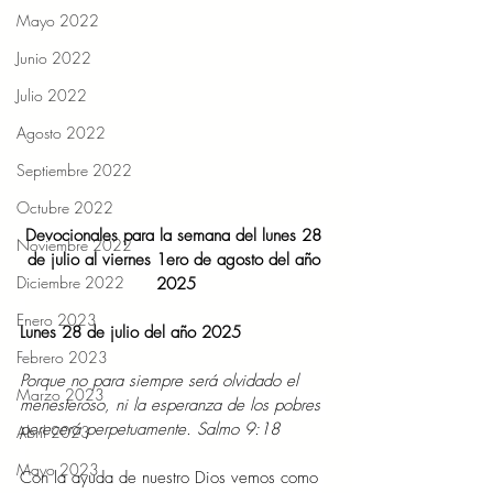
Mayo 2022
Junio 2022
Julio 2022
Agosto 2022
Septiembre 2022
Octubre 2022
Devocionales para la semana del lunes 28 
Noviembre 2022
de julio al viernes 1ero de agosto del año 
Diciembre 2022
2025
Enero 2023
Lunes 28 de julio del año 2025
Febrero 2023
Porque no para siempre será olvidado el 
Marzo 2023
menesteroso, ni la esperanza de los pobres 
perecerá perpetuamente. Salmo 9:18
Abril 2023
Mayo 2023
Con la ayuda de nuestro Dios vemos como 