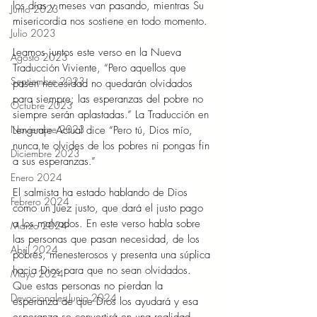
los días y meses van pasando, mientras Su 
Junio 2023
misericordia nos sostiene en todo momento.
Julio 2023
Leamos juntos este verso en la Nueva 
Agosto 2023
Traducción Viviente, “Pero aquellos que 
Septiembre 2023
pasen necesidad no quedarán olvidados 
para siempre; las esperanzas del pobre no 
Octubre 2023
siempre serán aplastadas.” La Traducción en 
Noviembre 2023
Lenguaje Actual dice “Pero tú, Dios mío, 
nunca te olvides de los pobres ni pongas fin 
Diciembre 2023
a sus esperanzas.”
Enero 2024
El salmista ha estado hablando de Dios 
Febrero 2024
como un Juez justo, que dará el justo pago 
a los malvados. En este verso habla sobre 
Marzo 2024
las personas que pasan necesidad, de los 
Abril 2024
pobres, menesterosos y presenta una súplica 
hacia Dios para que no sean olvidados. 
Mayo 2024
Que estas personas no pierdan la 
Devocionales Junio 2024
esperanza de que Dios los ayudará y esa 