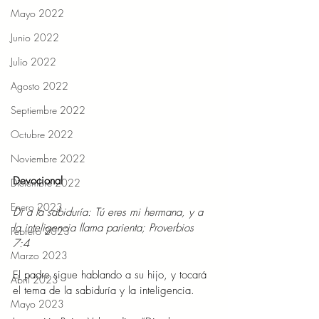
Mayo 2022
Junio 2022
Julio 2022
Agosto 2022
Septiembre 2022
Octubre 2022
Noviembre 2022
Devocional 
Diciembre 2022
Enero 2023
Di a la sabiduría: Tú eres mi hermana, y a 
la inteligencia llama parienta; Proverbios 
Febrero 2023
7:4 
Marzo 2023
El padre sigue hablando a su hijo, y tocará 
Abril 2023
el tema de la sabiduría y la inteligencia.   
Mayo 2023