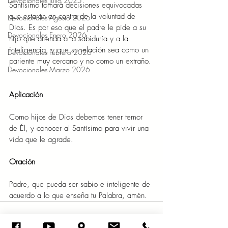
Devocionales Julio 2025
Santísimo tomará decisiones equivocadas 
que estarán en contra de la voluntad de 
Devocionales Agosto 2025
Dios. Es por eso que el padre le pide a su 
Devocionales Enero 2026
hijo que atienda a la sabiduría y a la 
inteligencia, y que su relación sea como un 
Devocionales Febrero 2026
pariente muy cercano y no como un extraño. 
Devocionales Marzo 2026
Aplicación 
Como hijos de Dios debemos tener temor 
de Él, y conocer al Santísimo para vivir una 
vida que le agrade.  
Oración 
Padre, que pueda ser sabio e inteligente de 
acuerdo a lo que enseña tu Palabra, amén.  