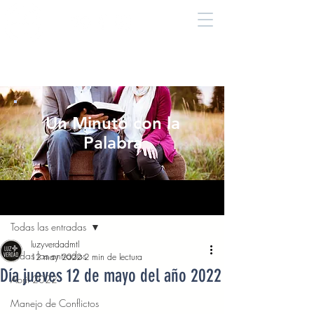
Un Minuto con la
Palabra
Entrada
Todas las entradas
luzyverdadmtl
Todas las entradas
12 may 2022
2 min de lectura
Día jueves 12 de mayo del año 2022
Abril 2022
Manejo de Conflictos