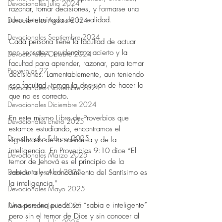
Devocionales Julio 2024
razonar, tomar decisiones, y formarse una 
idea determinada de la realidad.  
Devocionales Agosto 2024
Devocionales Septiembre 2024
Cada persona tiene la facultad de actuar 
con sensatez, prudencia o acierto y la 
Devocionales Octubre 2024
facultad para aprender, razonar, para tomar 
Proverbios 27
decisiones. Lamentablemente, aun teniendo 
esa facultad, toman la decisión de hacer lo 
Devocionales Noviembre 2024
que no es correcto.  
Devocionales Diciembre 2024
En este mismo Libro de Proverbios que 
Devocionales Enero 2025
estamos estudiando, encontramos el 
Devocionales Febrero 2025
significado de la sabiduría y de la 
inteligencia. En Proverbios 9:10 dice “El 
Devocionales Marzo 2025
temor de Jehová es el principio de la 
Devocionales Abril 2025
sabiduría y el conocimiento del Santísimo es 
la inteligencia.”  
Devocionales Mayo 2025
Una persona puede ser “sabia e inteligente” 
Devocionales Junio 2025
pero sin el temor de Dios y sin conocer al 