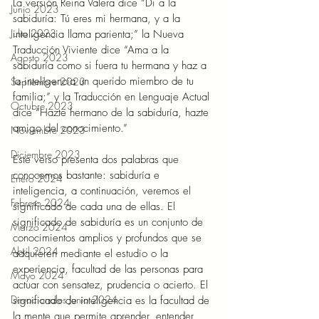
La versión Reina Valera dice “Di a la 
Junio 2023
sabiduría: Tú eres mi hermana, y a la 
Julio 2023
inteligencia llama parienta;” la Nueva 
Traducción Viviente dice “Ama a la 
Agosto 2023
sabiduría como si fuera tu hermana y haz a 
la inteligencia un querido miembro de tu 
Septiembre 2023
familia;” y la Traducción en Lenguaje Actual 
Octubre 2023
dice “Hazte hermano de la sabiduría, hazte 
amigo del conocimiento.”  
Noviembre 2023
Diciembre 2023
Este verso presenta dos palabras que 
conocemos bastante: sabiduría e 
Enero 2024
inteligencia, a continuación, veremos el 
Febrero 2024
significado de cada una de ellas. El 
significado de sabiduría es un conjunto de 
Marzo 2024
conocimientos amplios y profundos que se 
Abril 2024
adquieren mediante el estudio o la 
experiencia, facultad de las personas para 
Mayo 2024
actuar con sensatez, prudencia o acierto. El 
Devocionales Junio 2024
significado de inteligencia es la facultad de 
la mente que permite aprender, entender, 