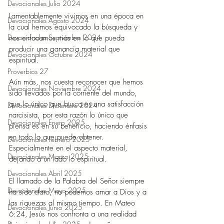
Devocionales Julio 2024
Lamentablemente vivimos en una época en 
Devocionales Agosto 2024
la cual hemos equivocado la búsqueda y 
Devocionales Septiembre 2024
nos enfocamos más en lo que pueda 
producir una ganancia material que 
Devocionales Octubre 2024
espiritual. 
Proverbios 27
Aún más, nos cuesta reconocer que hemos 
Devocionales Noviembre 2024
sido llevados por la corriente del mundo, 
que lo único que busca es una satisfacción 
Devocionales Diciembre 2024
narcisista, por esta razón lo único que 
Devocionales Enero 2025
piensa es en su beneficio, haciendo énfasis 
en todo lo que puede obtener. 
Devocionales Febrero 2025
Especialmente en el aspecto material, 
Devocionales Marzo 2025
dejando a un lado lo espiritual. 
Devocionales Abril 2025
El llamado de la Palabra del Señor siempre 
Devocionales Mayo 2025
ha sido claro, no podemos amar a Dios y a 
las riquezas al mismo tiempo. En Mateo 
Devocionales Junio 2025
6:24, Jesús nos confronta a una realidad 