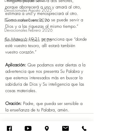
Devocionales Julio 2025
“ninguno puede servir a dos señores, 
porque aborrecerá a uno y amará al otro, 
Devocionales Agosto 2025
estimara a uno y menospreciará al otro. 
Como consecuencia, no se puede servir a 
Devocionales Enero 2026
Dios y a las riquezas al mismo tiempo.” 
Devocionales Febrero 2026
En Mateo 6:19-21 se menciona que “donde 
Devocionales Marzo 2026
esté vuestro tesoro, allí estará también 
vuestro corazón.” 
Aplicación: 
Que podamos estar alertas a la 
advertencia que nos presenta Su Palabra y 
que estemos interesados más en buscar la 
sabiduría de Dios y Su inteligencia que las 
cosas materiales. 
Oración:
 Padre, que pueda ser sensible a 
la enseñanza de tu Palabra, amén. 