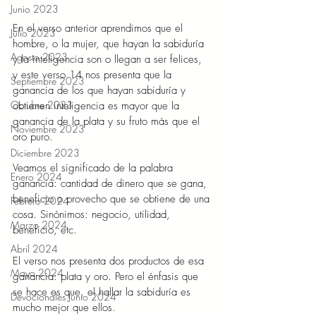
Junio 2023
En el verso anterior aprendimos que el 
Julio 2023
hombre, o la mujer, que hayan la sabiduría 
Agosto 2023
y la inteligencia son o llegan a ser felices, 
y este verso 14 nos presenta que la 
Septiembre 2023
ganancia de los que hayan sabiduría y 
Octubre 2023
obtienen inteligencia es mayor que la 
ganancia de la plata y su fruto más que el 
Noviembre 2023
oro puro. 
Diciembre 2023
Veamos el significado de la palabra 
Enero 2024
ganancia: cantidad de dinero que se gana, 
beneficio o provecho que se obtiene de una 
Febrero 2024
cosa. Sinónimos: negocio, utilidad, 
Marzo 2024
beneficio, etc. 
Abril 2024
El verso nos presenta dos productos de esa 
Mayo 2024
ganancia: plata y oro. Pero el énfasis que 
se hace es que, el hallar la sabiduría es 
Devocionales Junio 2024
mucho mejor que ellos. 