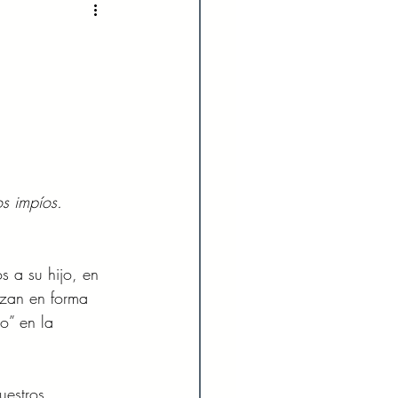
2022
Enero 2023
023
Agosto 2023
024
Febrero 2024
s impíos. 
Julio 2024
s a su hijo, en 
ezan en forma 
o” en la 
uestros 