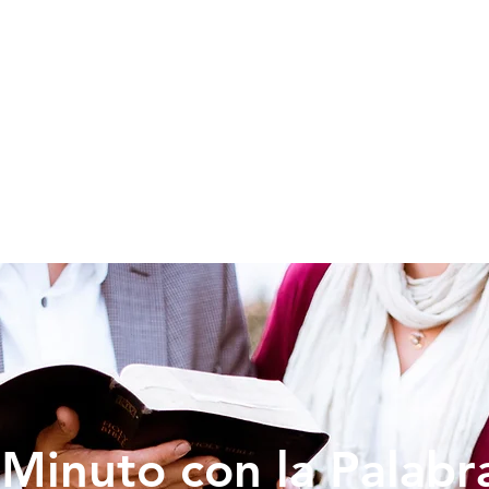
SOY NUEVO
EDUCACION
PREDICAS
DONAR
VIDA IG
Minuto con la Palabr