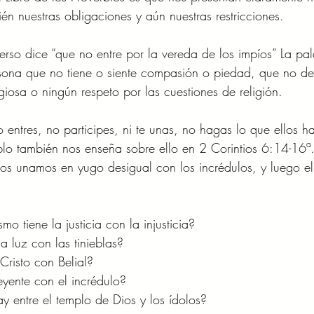
ién nuestras obligaciones y aún nuestras restricciones. 
verso dice “que no entre por la vereda de los impíos” La pa
rsona que no tiene o siente compasión o piedad, que no de
giosa o ningún respeto por las cuestiones de religión. 
ntres, no participes, ni te unas, no hagas lo que ellos 
blo también nos enseña sobre ello en 2 Corintios 6:14-16ª
os unamos en yugo desigual con los incrédulos, y luego el
 tiene la justicia con la injusticia? 
 luz con las tinieblas? 
risto con Belial? 
eyente con el incrédulo? 
 entre el templo de Dios y los ídolos? 