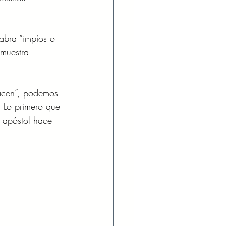
labra “impíos o 
muestra 
hacen”, podemos 
. Lo primero que 
 apóstol hace 