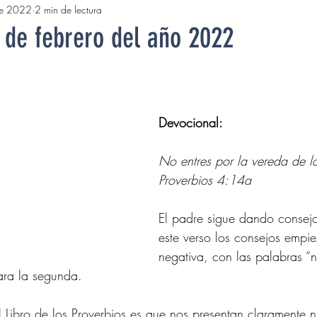
e 2022
2 min de lectura
2022
Octubre 2022
Noviembre 2022
Diciembre 
 de febrero del año 2022
Abril 2023
Mayo 2023
Junio 2023
Julio 2
Devocional: 
2023
Noviembre 2023
Diciembre 2023
Enero 2
No entres por la vereda de lo
Proverbios 4:14a 
Mayo 2024
Devocionales Junio 2024
Devocionales 
El padre sigue dando consejo
este verso los consejos empi
negativa, con las palabras “n
para la segunda. 
Libro de los Proverbios es que nos presentan claramente n