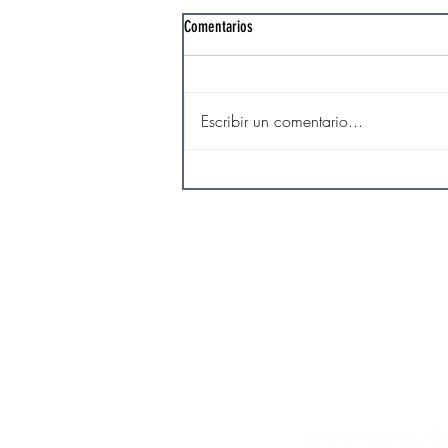
Comentarios
Escribir un comentario...
El amor y la compasión de Dios son
inagotables
INICIO
SO
Derechos Reservados ©2