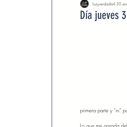
luzyverdadmtl
30 en
Agosto 2022
Septiembre 
Día jueves 3
Febrero 2023
Marzo 2023
Septiembre 2023
Octubre 
Marzo 2024
Abril 2024
Devocionales Agosto 2024
primera parte y “ni” 
Lo que me agrada del 