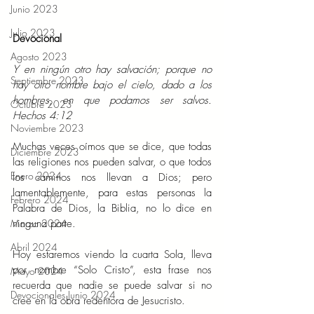
Junio 2023
Julio 2023
Devocional 
Agosto 2023
Y en ningún otro hay salvación; porque no 
Septiembre 2023
hay otro nombre bajo el cielo, dado a los 
hombres, en que podamos ser salvos. 
Octubre 2023
Hechos 4:12 
Noviembre 2023
Muchas veces oímos que se dice, que todas 
Diciembre 2023
las religiones nos pueden salvar, o que todos 
Enero 2024
los caminos nos llevan a Dios; pero 
lamentablemente, para estas personas la 
Febrero 2024
Palabra de Dios, la Biblia, no lo dice en 
Marzo 2024
ninguna parte. 
Abril 2024
Hoy estaremos viendo la cuarta Sola, lleva 
por nombre “Solo Cristo”, esta frase nos 
Mayo 2024
recuerda que nadie se puede salvar si no 
Devocionales Junio 2024
cree en la obra redentora de Jesucristo.  