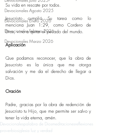
Devocionales Julio 2025
Su vida en rescate por todos. 
Devocionales Agosto 2025
Jesucristo cumplió Su tarea como lo 
Devocionales Enero 2026
menciona Juan 1:29, como Cordero de 
Devocionales Febrero 2026
Dios, vino a quitar el pecado del mundo.  
Devocionales Marzo 2026
Aplicación 
Que podamos reconocer, que la obra de 
Jesucristo es la única que me otorga 
salvación y me da el derecho de llegar a 
Dios. 
Oración 
Padre, gracias por la obra de redención de 
Jesucristo tu Hijo, que me permite ser salvo y 
tener la vida eterna, amén.  
Devocionales
palabra de Dios
meditaciones
reflexiones
proverbios
iglesia luz y verdad