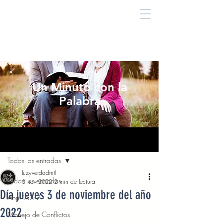
Un Minuto con la
Palabra
Entrada
Todas las entradas
luzyverdadmtl
Todas las entradas
3 nov 2022
2 min de lectura
Día jueves 3 de noviembre del año
Abril 2022
2022
Manejo de Conflictos