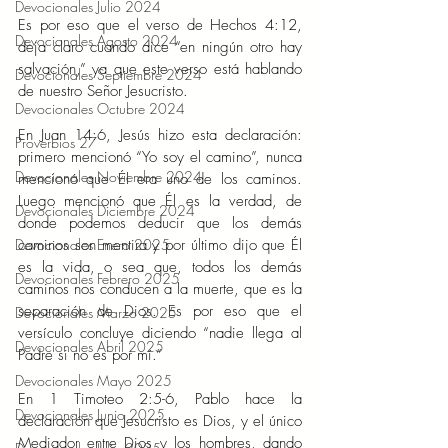
Devocionales Julio 2024
Es por eso que el verso de Hechos 4:12, 
Devocionales Agosto 2024
deja claro cuando dice “en ningún otro hay 
salvación,” ya que este verso está hablando 
Devocionales Septiembre 2024
de nuestro Señor Jesucristo. 
Devocionales Octubre 2024
En Juan 14:6, Jesús hizo esta declaración: 
Proverbios 27
primero mencionó “Yo soy el camino”, nunca 
Devocionales Noviembre 2024
mencionó que Él era uno de los caminos. 
Luego mencionó que Él es la verdad, de 
Devocionales Diciembre 2024
donde podemos deducir que los demás 
Devocionales Enero 2025
caminos son mentira y por último dijo que Él 
es la vida, o sea que, todos los demás 
Devocionales Febrero 2025
caminos nos conducen a la muerte, que es la 
separación de Dios. Es por eso que el 
Devocionales Marzo 2025
versículo concluye diciendo “nadie llega al 
Devocionales Abril 2025
Padre si no es por mí.” 
Devocionales Mayo 2025
En 1 Timoteo 2:5-6, Pablo hace la 
Devocionales Junio 2025
declaración que Jesucristo es Dios, y el único 
Mediador entre Dios y los hombres, dando 