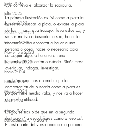
Junio 2023
que conlleva el alcanzar la sabiduría. 
Julio 2023
La primera ilustración es “si como a plata la 
Agosto 2023
buscares”, buscar la plata, o extraer la plata 
de las minas, lleva trabajo, lleva esfuerzo, y 
Septiembre 2023
se nos motiva a buscarla, o sea, hacer lo 
Octubre 2023
necesario para encontrar o hallar a una 
persona o cosa, hacer lo necesario para 
Noviembre 2023
conseguir algo, o hallarse en una 
determinada situación o estado. Sinónimos: 
Diciembre 2023
averiguar, indagar, investigar. 
Enero 2024
También podemos aprender que la 
Febrero 2024
comparación de buscarla como a plata es 
Marzo 2024
porque tiene mucho valor, y nos va a hacer 
de mucha utilidad. 
Abril 2024
Mayo 2024
Luego, se nos pide que en la segunda 
ilustración “la escudriñares como a tesoros”. 
Devocionales Junio 2024
En esta parte del verso aparece la palabra 