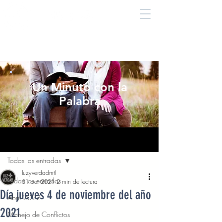
Un Minuto con la
Palabra
Entrada
Todas las entradas
luzyverdadmtl
Todas las entradas
31 oct 2021
2 min de lectura
Día jueves 4 de noviembre del año
Abril 2022
2021
Manejo de Conflictos