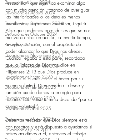
Devocionales Julio 2024
“escudriñar” que significa examinar algo 
con mucha atención, tratando de averiguar 
Devocionales Agosto 2024
las interioridades o los detalles menos 
Devocionales Septiembre 2024
manifiestos, sinónimos: examinar, inquirir. 
Algo que podemos aprender es que se nos 
Devocionales Octubre 2024
motiva a entrar en acción, a invertir tiempo, 
energía, atención, con el propósito de 
Proverbios 27
poder alcanzar lo que Dios nos ofrece. 
Devocionales Noviembre 2024
Cuando llegaba a esta parte, recordaba 
que la Palabra de Dios nos dice en 
Devocionales Diciembre 2024
Filipenses 2:13 que Dios produce en 
Devocionales Enero 2025
nosotros el querer como el hacer por su 
buena voluntad, Dios nos da el deseo y 
Devocionales Febrero 2025
también puede darnos la energía para 
Devocionales Marzo 2025
hacerlo. Este verso termina diciendo “por su 
buena voluntad.” 
Devocionales Abril 2025
Devocionales Mayo 2025
Debemos recordar que Dios siempre está 
con nosotros y está dispuesto a ayudarnos si 
Devocionales Junio 2025
notros acudimos a Él, entonces el trabajo 