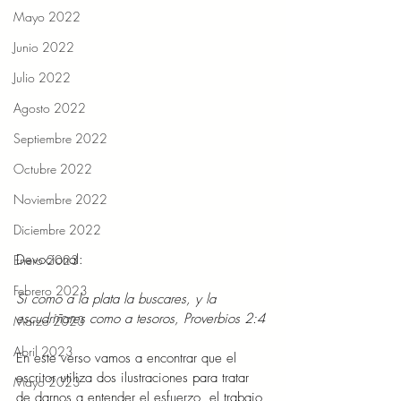
Mayo 2022
Junio 2022
Julio 2022
Agosto 2022
Septiembre 2022
Octubre 2022
Noviembre 2022
Diciembre 2022
Devocional: 
Enero 2023
Febrero 2023
Si como a la plata la buscares, y la 
escudriñares como a tesoros, Proverbios 2:4 
Marzo 2023
Abril 2023
En este verso vamos a encontrar que el 
escritor utiliza dos ilustraciones para tratar 
Mayo 2023
de darnos a entender el esfuerzo, el trabajo 