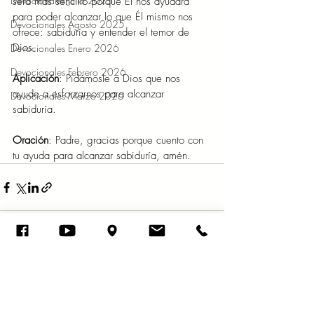
Devocionales Julio 2025
será más sencillo porque Él nos ayudará 
para poder alcanzar lo que Él mismo nos 
Devocionales Agosto 2025
ofrece: sabiduría y entender el temor de 
Dios. 
Devocionales Enero 2026
Devocionales Febrero 2026
Aplicación
: Pidámosle a Dios que nos 
ayude a esforzarnos para alcanzar 
Devocionales Marzo 2026
sabiduría.
Oración
: Padre, gracias porque cuento con 
tu ayuda para alcanzar sabiduría, amén. 
Entradas recientes
Ver todo