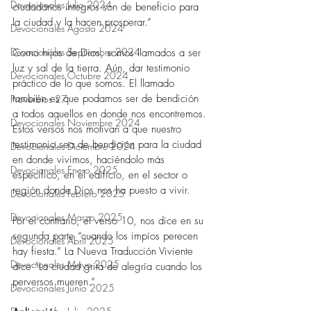
Devocionales Julio 2024
ciudadanos íntegros son de beneficio para 
la ciudad y la hacen prosperar.” 
Devocionales Agosto 2024
Devocionales Septiembre 2024
Como hijos de Dios, somos llamados a ser 
luz y sal de la tierra. Aún, dar testimonio 
Devocionales Octubre 2024
práctico de lo que somos. El llamado 
también es que podamos ser de bendición 
Proverbios 27
a todos aquellos en donde nos encontremos. 
Devocionales Noviembre 2024
Estos versos nos motivan a que nuestro 
testimonio sea de bendición para la ciudad 
Devocionales Diciembre 2024
en donde vivimos, haciéndolo más 
Devocionales Enero 2025
específico, en el edificio, en el sector o 
región donde Dios nos ha puesto a vivir. 
Devocionales Febrero 2025
Devocionales Marzo 2025
Por el contrario, el verso 10, nos dice en su 
segunda parte “cuando los impíos perecen 
Devocionales Abril 2025
hay fiesta.” La Nueva Traducción Viviente 
Devocionales Mayo 2025
dice “La ciudad grita de alegría cuando los 
perversos mueren.”
Devocionales Junio 2025