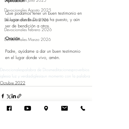
Devocionales Julio 2025
Aplicación 
Devocionales Agosto 2025
Que podamos tener un buen testimonio en 
el lugar donde Dios nos ha puesto, y aún 
Devocionales Enero 2026
ser de bendición a otros.  
Devocionales Febrero 2026
Oración
Devocionales Marzo 2026
Padre, ayúdame a dar un buen testimonio 
en el lugar donde vivo, amén. 
Devocionales
palabra de Dios
meditaciones
proverbios
iglesia luz y verdad
iglesia
un momento con la palabra
Octubre 2022
Ver todo