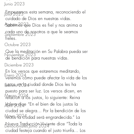
Junio 2023
Empezamos esta semana, reconociendo el 
Julio 2023
cuidado de Dios en nuestras vidas. 
Agosto 2023
Sabemos que Dios es fiel y nos anima a 
cada uno de nosotros a que le seamos 
Septiembre 2023
fieles. 
Octubre 2023
Que la meditación en Su Palabra pueda ser 
Noviembre 2023
de bendición para nuestras vidas. 
Diciembre 2023
En los versos que estaremos meditando, 
Enero 2024
veremos cómo puede afectar la vida de los 
justos en la ciudad donde Dios les ha 
Febrero 2024
puesto para ser luz. Los versos dicen, en 
Marzo 2024
relación a los justos, lo siguiente: Reina 
Valera dice “En el bien de los justos la 
Abril 2024
ciudad se alegra… Por la bendición de los 
Mayo 2024
rectos la ciudad será engrandecida.” La 
Nueva Traducción Viviente dice “Toda la 
Devocionales Junio 2024
ciudad festeja cuando el justo triunfa… Los 