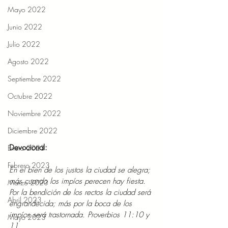
Mayo 2022
Junio 2022
Julio 2022
Agosto 2022
Septiembre 2022
Octubre 2022
Noviembre 2022
Diciembre 2022
Devocional:  
Enero 2023
Febrero 2023
En el bien de los justos la ciudad se alegra; 
más cuando los impíos perecen hay fiesta. 
Marzo 2023
Por la bendición de los rectos la ciudad será 
Abril 2023
engrandecida; más por la boca de los 
impíos será trastornada. Proverbios 11:10 y 
Mayo 2023
11   