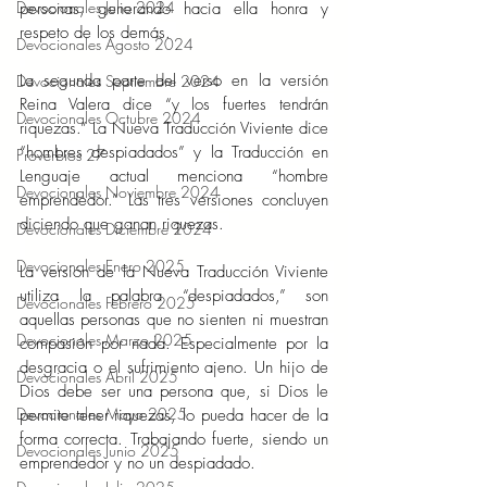
Devocionales Julio 2024
personas, generando hacia ella honra y 
respeto de los demás. 
Devocionales Agosto 2024
La segunda parte del verso en la versión 
Devocionales Septiembre 2024
Reina Valera dice “y los fuertes tendrán 
Devocionales Octubre 2024
riquezas.” La Nueva Traducción Viviente dice 
“hombres despiadados” y la Traducción en 
Proverbios 27
Lenguaje actual menciona “hombre 
Devocionales Noviembre 2024
emprendedor.” Las tres versiones concluyen 
diciendo que ganan riquezas. 
Devocionales Diciembre 2024
Devocionales Enero 2025
La versión de la Nueva Traducción Viviente 
utiliza la palabra “despiadados,” son 
Devocionales Febrero 2025
aquellas personas que no sienten ni muestran 
Devocionales Marzo 2025
compasión por nada. Especialmente por la 
desgracia o el sufrimiento ajeno. Un hijo de 
Devocionales Abril 2025
Dios debe ser una persona que, si Dios le 
Devocionales Mayo 2025
permite tener riquezas, lo pueda hacer de la 
forma correcta. Trabajando fuerte, siendo un 
Devocionales Junio 2025
emprendedor y no un despiadado. 