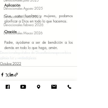
Devocionales Julio 2025
Aplicación 
Devocionales Agosto 2025
Que, como hombres y mujeres, podamos 
Devocionales Enero 2026
glorificar a Dios en todo lo que hacemos. 
Devocionales Febrero 2026
Oración 
Devocionales Marzo 2026
Padre, ayúdame a ser de bendición a los 
demás en todo lo que haga, amén. 
Devocionales
palabra de Dios
reflexiones
proverbios
iglesia luz y verdad
iglesia
Octubre 2022
Entradas recientes
Ver todo