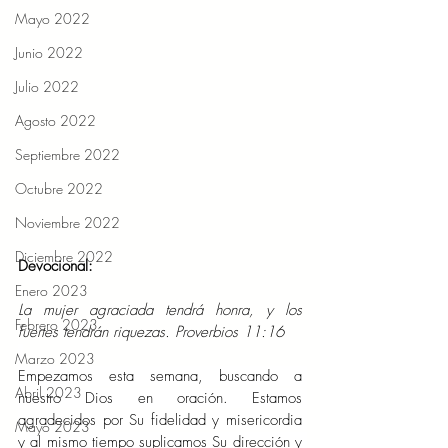
Mayo 2022
Junio 2022
Julio 2022
Agosto 2022
Septiembre 2022
Octubre 2022
Noviembre 2022
Diciembre 2022
Devocional:  
Enero 2023
La mujer agraciada tendrá honra, y los 
Febrero 2023
fuertes tendrán riquezas. Proverbios 11:16   
Marzo 2023
Empezamos esta semana, buscando a 
Abril 2023
nuestro Dios en oración. Estamos 
agradecidos por Su fidelidad y misericordia 
Mayo 2023
y al mismo tiempo suplicamos Su dirección y 