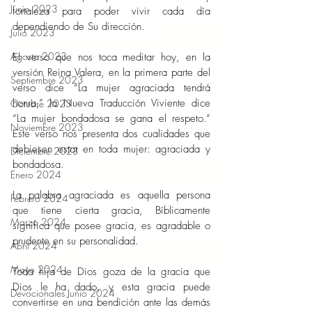
Junio 2023
fortaleza para poder vivir cada día 
dependiendo de Su dirección.  
Julio 2023
Agosto 2023
El verso que nos toca meditar hoy, en la 
versión Reina Valera, en la primera parte del 
Septiembre 2023
verso dice “La mujer agraciada tendrá 
honra,” la Nueva Traducción Viviente dice 
Octubre 2023
“La mujer bondadosa se gana el respeto.” 
Noviembre 2023
Este verso nos presenta dos cualidades que 
debiesen estar en toda mujer: agraciada y 
Diciembre 2023
bondadosa. 
Enero 2024
La palabra agraciada es aquella persona 
Febrero 2024
que tiene cierta gracia, Bíblicamente 
Marzo 2024
significa que posee gracia, es agradable o 
prudente en su personalidad. 
Abril 2024
Mayo 2024
Toda hija de Dios goza de la gracia que 
Dios le ha dado, y esta gracia puede 
Devocionales Junio 2024
convertirse en una bendición ante las demás 