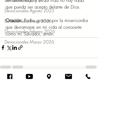
ser desechado y en su vida no hay nada 
Devocionales Julio 2025
que pueda ser acepto delante de Dios.
Devocionales Agosto 2025
Oración: 
Padre gracias por la misericordia 
Devocionales Enero 2026
que derramaste en mi vida al conocerte 
Devocionales Febrero 2026
como mi Salvador, amén. 
Devocionales Marzo 2026
Entradas recientes
Ver todo