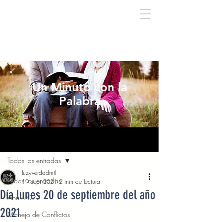
Un Minuto con la
Palabra
Entrada
Todas las entradas
luzyverdadmtl
Todas las entradas
19 sept 2021
2 min de lectura
Día lunes 20 de septiembre del año
Abril 2022
2021
Manejo de Conflictos