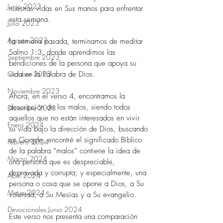
Junio 2023
nuestras vidas en Sus manos para enfrentar 
esta semana. 
Julio 2023
Agosto 2023
La semana pasada, terminamos de meditar 
Salmo 1:3, donde aprendimos las 
Septiembre 2023
bendiciones de la persona que apoya su 
vida en la Palabra de Dios.  
Octubre 2023
Noviembre 2023
Ahora, en el verso 4, encontramos la 
descripción de los malos, siendo todos 
Diciembre 2023
aquellos que no están interesados en vivir 
Enero 2024
su vida bajo la dirección de Dios, buscando 
en Google, encontré el significado Bíblico 
Febrero 2024
de la palabra “malos” contiene la idea de 
Marzo 2024
una persona que es despreciable, 
depravada y corrupta; y especialmente, una 
Abril 2024
persona o cosa que se opone a Dios, a Su 
Mayo 2024
voluntad, a Su Mesías y a Su evangelio. 
Devocionales Junio 2024
Este verso nos presenta una comparación 