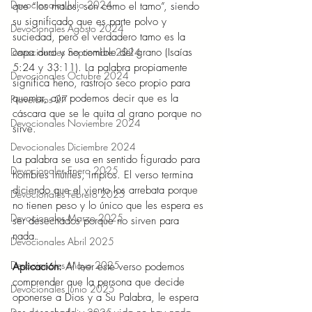
Devocionales Julio 2024
que “los malos, son como el tamo”, siendo 
su significado que es parte polvo y 
Devocionales Agosto 2024
suciedad, pero el verdadero tamo es la 
capa dura y no comible del grano (Isaías 
Devocionales Septiembre 2024
5:24 y 33:11). La palabra propiamente 
Devocionales Octubre 2024
significa heno, rastrojo seco propio para 
quemar, aún podemos decir que es la 
Proverbios 27
cáscara que se le quita al grano porque no 
Devocionales Noviembre 2024
sirve. 
Devocionales Diciembre 2024
La palabra se usa en sentido figurado para 
Devocionales Enero 2025
hombres inútiles, impíos. El verso termina 
diciendo que el viento los arrebata porque 
Devocionales Febrero 2025
no tienen peso y lo único que les espera es 
Devocionales Marzo 2025
ser desechados porque no sirven para 
nada.   
Devocionales Abril 2025
Devocionales Mayo 2025
Aplicación: 
Al leer este verso podemos 
comprender que la persona que decide 
Devocionales Junio 2025
oponerse a Dios y a Su Palabra, le espera 