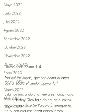
Mayo 2022
Junio 2022
Julio 2022
Agosto 2022
Septiembre 2022
Octubre 2022
Noviembre 2022
Diciembre 2022
Devocional: Salmo 1:4 
Enero 2023
No así los malos, que son como el tamo 
Febrero 2023
que arrebata el viento. Salmo 1:4 
Marzo 2023
Estamos iniciando una nueva semana, hasta 
Abril 2023
el día de hoy Dios ha sido fiel en nuestras 
vidas, como dice Su Palabra Él siempre es 
Mayo 2023
fiel y con esa confianza depositemos 