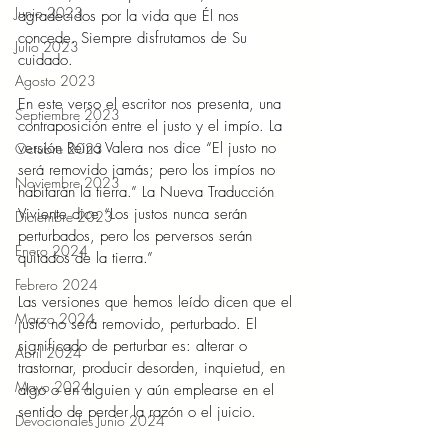
Junio 2023
agradecidos por la vida que Él nos 
concede. Siempre disfrutamos de Su 
Julio 2023
cuidado. 
Agosto 2023
En este verso el escritor nos presenta, una 
Septiembre 2023
contraposición entre el justo y el impío. La 
versión Reina Valera nos dice “
El justo no 
Octubre 2023
será removido jamás; pero los impíos no 
Noviembre 2023
habitarán la tierra.” La Nueva Traducción 
Viviente dice “Los justos nunca serán 
Diciembre 2023
perturbados, pero los perversos serán 
Enero 2024
quitados de la tierra.” 
Febrero 2024
Las versiones que hemos leído dicen que el 
Marzo 2024
justo no será removido, perturbado. El 
significado de perturbar es: alterar o 
Abril 2024
trastornar, producir desorden, inquietud, en 
Mayo 2024
algo o en alguien y aún emplearse en el 
sentido de perder la razón o el juicio. 
Devocionales Junio 2024