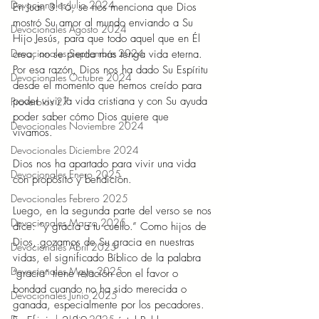
Devocionales Julio 2024
En Juan 3:16, se nos menciona que Dios 
mostró Su amor al mundo enviando a Su 
Devocionales Agosto 2024
Hijo Jesús, para que todo aquel que en Él 
Devocionales Septiembre 2024
crea, no se pierda más tenga vida eterna. 
Por esa razón, Dios nos ha dado Su Espíritu 
Devocionales Octubre 2024
desde el momento que hemos creído para 
poder vivir la vida cristiana y con Su ayuda 
Proverbios 27
poder saber cómo Dios quiere que 
Devocionales Noviembre 2024
vivamos. 
Devocionales Diciembre 2024
Dios nos ha apartado para vivir una vida 
Devocionales Enero 2025
con propósito y bendición. 
Devocionales Febrero 2025
Luego, en la segunda parte del verso se nos 
Devocionales Marzo 2025
dice: “y gracia a tu cuello.” Como hijos de 
Dios, gozamos de Su gracia en nuestras 
Devocionales Abril 2025
vidas, el significado Bíblico de la palabra 
Devocionales Mayo 2025
“gracia” tiene relación con el favor o 
bondad cuando no ha sido merecida o 
Devocionales Junio 2025
ganada, especialmente por los pecadores. 