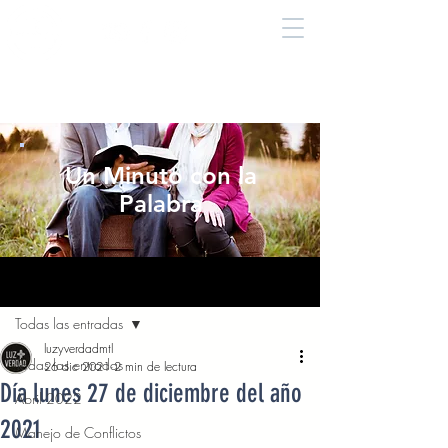
Un Minuto con la
Palabra
Entrada
Todas las entradas
luzyverdadmtl
Todas las entradas
26 dic 2021
2 min de lectura
Día lunes 27 de diciembre del año
Abril 2022
2021
Manejo de Conflictos