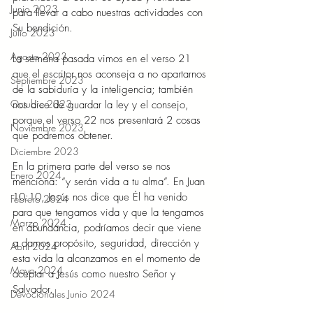
Junio 2023
para llevar a cabo nuestras actividades con 
Su bendición. 
Julio 2023
Agosto 2023
La semana pasada vimos en el verso 21 
que el escritor nos aconseja a no apartarnos 
Septiembre 2023
de la sabiduría y la inteligencia; también 
Octubre 2023
nos dice de guardar la ley y el consejo, 
porque el verso 22 nos presentará 2 cosas 
Noviembre 2023
que podremos obtener. 
Diciembre 2023
En la primera parte del verso se nos 
Enero 2024
menciona: “y serán vida a tu alma”. En Juan 
10:10, Jesús nos dice que Él ha venido 
Febrero 2024
para que tengamos vida y que la tengamos 
Marzo 2024
en abundancia, podríamos decir que viene 
a darnos propósito, seguridad, dirección y 
Abril 2024
esta vida la alcanzamos en el momento de 
Mayo 2024
aceptar a Jesús como nuestro Señor y 
Salvador. 
Devocionales Junio 2024