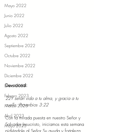
Mayo 2022
Junio 2022
Julio 2022
Agosto 2022
Septiembre 2022
Octubre 2022
Noviembre 2022
Diciembre 2022
Devocional: 
Enero 2023
Febrero 2023
22Y serán vida a tu alma, y gracia a tu 
cuello. Proverbios 3:22 
Marzo 2023
Abril 2023
Con la mirada puesta en nuestro Señor y 
Salvador Jesucristo, iniciamos esta semana 
Mayo 2023
pidiéndole al Señor Su ayuda y fortaleza 