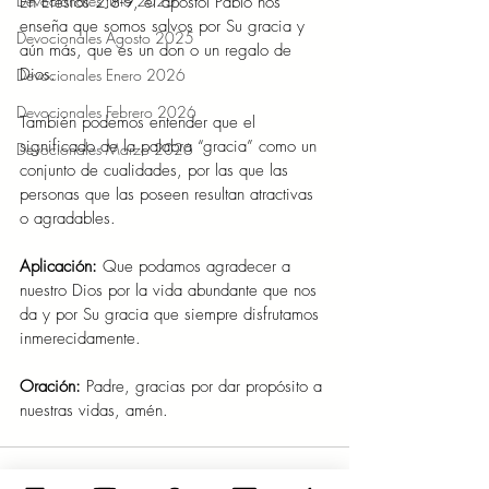
Devocionales Julio 2025
En Efesios 2:8-9, el apóstol Pablo nos 
enseña que somos salvos por Su gracia y 
Devocionales Agosto 2025
aún más, que es un don o un regalo de 
Dios. 
Devocionales Enero 2026
Devocionales Febrero 2026
También podemos entender que el 
significado de la palabra “gracia” como un 
Devocionales Marzo 2026
conjunto de cualidades, por las que las 
personas que las poseen resultan atractivas 
o agradables. 
Aplicación: 
Que podamos agradecer a 
nuestro Dios por la vida abundante que nos 
da y por Su gracia que siempre disfrutamos 
inmerecidamente. 
Oración: 
Padre, gracias por dar propósito a 
nuestras vidas, amén. 