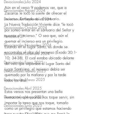
Devocionales Julio 2024
Aún en el verso 9 podemos ver, que a 
Devocionales Agosto 2024
Zacarías le tocó la suerte de ofrecer el 
incienso. Entrando así al santuario. 
Devocionales Septiembre 2024
La Nueva Traducción Viviente dice “le tocó 
Devocionales Octubre 2024
por sorteo entrar en el santuario del Señor y 
quemar el incienso.” O sea que, aún el 
Proverbios 27
quemar el incienso era un privilegio. 
Devocionales Noviembre 2024
Estando en el Lugar Santo, es donde se 
encontraba el altar del incienso (Éxodo 30:1-
Devocionales Diciembre 2024
10; 34-38). El cual estaba ubicado delante 
Devocionales Enero 2025
del velo que separaba el Lugar Santo del 
Lugar Santísimo, el incienso debía ser 
Devocionales Febrero 2025
quemado por la mañana y por la tarde 
Devocionales Marzo 2025
todos los días. 
Devocionales Abril 2025
Estos versos nos presentan una bella 
Devocionales Mayo 2025
ilustración, que cuando nos toque servir, sin 
importar la tarea que nos toque, tomarlo 
Devocionales Junio 2025
como un privilegio que estamos haciendo 