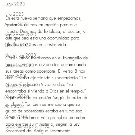
Junio 2023
10 
Julio 2023
En esta nueva semana que empezamos, 
Agosto 2023
podemos unirnos en oración para que 
nuestro Dios nos de fortaleza, dirección, y 
Septiembre 2023
aún que sea esta una oportunidad para 
glorificar a Dios en nuestra vida. 
Octubre 2023
Noviembre 2023
Continuamos meditando en el Evangelio de 
Lucas, y veremos a Zacarías desarrollando 
Diciembre 2023
sus tareas como sacerdote. El verso 8 nos 
Enero 2024
dice “estaba ejerciendo su sacerdocio.” La 
Nueva Traducción Viviente dice “se 
Febrero 2024
encontraba sirviendo a Dios en el templo.” 
Marzo 2024
Aquí utiliza la expresión “según la orden de 
su clase.” También se menciona que su 
Abril 2024
grupo de sacerdotes estaba en turno esa 
Mayo 2024
semana. Podemos ver que había un orden 
para ejercer su ministerio, según la Ley 
Devocionales Junio 2024
Sacerdotal del Antiguo Testamento. 