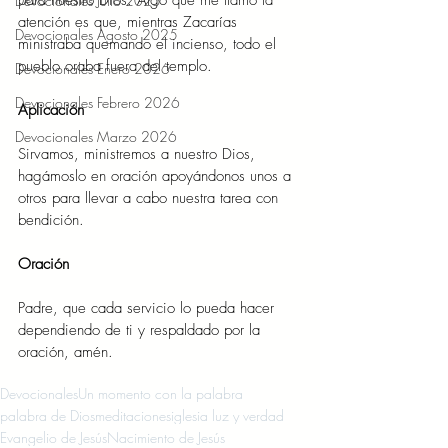
para nuestro Dios. Algo que me llamó la 
Devocionales Julio 2025
atención es que, mientras Zacarías 
Devocionales Agosto 2025
ministraba quemando el incienso, todo el 
pueblo oraba fuera del templo.  
Devocionales Enero 2026
Devocionales Febrero 2026
Aplicación 
Devocionales Marzo 2026
Sirvamos, ministremos a nuestro Dios, 
hagámoslo en oración apoyándonos unos a 
otros para llevar a cabo nuestra tarea con 
bendición.  
Oración 
Padre, que cada servicio lo pueda hacer 
dependiendo de ti y respaldado por la 
oración, amén. 
Devocionales
Un momento con la palabra
palabra de Dios
meditaciones
iglesia luz y verdad
Evangelio de Jesús
Nacimiento de Jesús