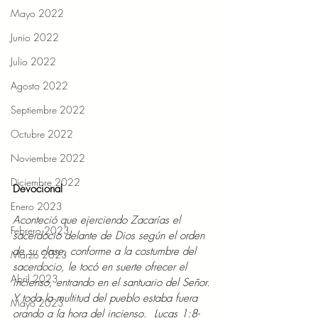
Mayo 2022
Junio 2022
Julio 2022
Agosto 2022
Septiembre 2022
Octubre 2022
Noviembre 2022
Diciembre 2022
Devocional 
Enero 2023
Aconteció que ejerciendo Zacarías el 
Febrero 2023
sacerdocio delante de Dios según el orden 
de su clase, conforme a la costumbre del 
Marzo 2023
sacerdocio, le tocó en suerte ofrecer el 
Abril 2023
incienso, entrando en el santuario del Señor. 
Y toda la multitud del pueblo estaba fuera 
Mayo 2023
orando a la hora del incienso.  Lucas 1:8-