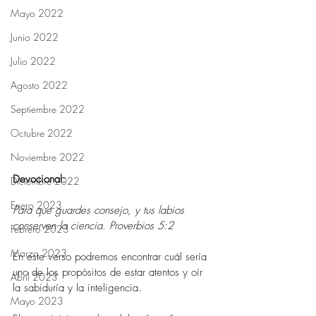
Mayo 2022
Junio 2022
Julio 2022
Agosto 2022
Septiembre 2022
Octubre 2022
Noviembre 2022
Devocional: 
Diciembre 2022
Enero 2023
Para que guardes consejo, y tus labios 
conserven la ciencia. Proverbios 5:2 
Febrero 2023
Marzo 2023
En este verso podremos encontrar cuál sería 
uno de los propósitos de estar atentos y oír 
Abril 2023
la sabiduría y la inteligencia. 
Mayo 2023