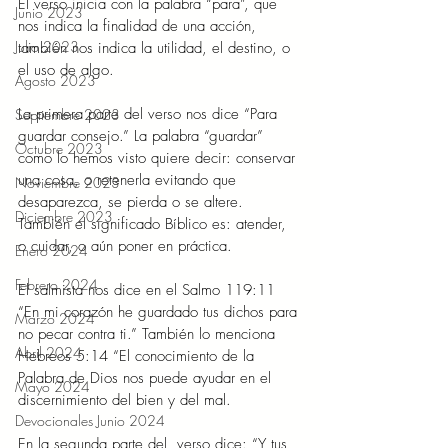
El verso inicia con la palabra “para”, que 
Junio 2023
nos indica la finalidad de una acción, 
Julio 2023
también nos indica la utilidad, el destino, o 
el uso de algo. 
Agosto 2023
La primera parte del verso nos dice “Para 
Septiembre 2023
guardar consejo.” La palabra “guardar” 
Octubre 2023
como lo hemos visto quiere decir: conservar 
una cosa, o retenerla evitando que 
Noviembre 2023
desaparezca, se pierda o se altere. 
Diciembre 2023
También el significado Bíblico es: atender, 
o cuidar, o aún poner en práctica. 
Enero 2024
Febrero 2024
El salmista nos dice en el Salmo 119:11 
“En mi corazón he guardado tus dichos para 
Marzo 2024
no pecar contra ti.” También lo menciona 
Abril 2024
Hebreos 5:14 “El conocimiento de la 
Palabra de Dios nos puede ayudar en el 
Mayo 2024
discernimiento del bien y del mal. 
Devocionales Junio 2024
En la segunda parte del  verso dice: “Y tus 