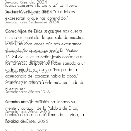
Devocionales Julio 2024
labios conserven la ciencia.” La Nueva 
Traducción Viviente dice: “Y tus labios 
Devocionales Agosto 2024
expresarán lo que has aprendido.” 
Devocionales Septiembre 2024
Como hijos de Dios, algo que nos cuesta 
Devocionales Octubre 2024
mucho es, controlar lo que sale de nuestros 
Proverbios 27
labios, muchas veces aún nos excusamos 
diciendo “lo dije sin pensar”. En Mateo 
Devocionales Noviembre 2024
12:34-37, nuestro Señor Jesús confronta a 
Devocionales Diciembre 2024
los fariseos, después de haber sanado a un 
endemoniado, y les dice:”Porque de la 
Devocionales Enero 2025
abundancia del corazón habla la boca.” 
Devocionales Febrero 2025
Siempre Jesucristo va a lo más profundo de 
nuestro ser. 
Devocionales Marzo 2025
Devocionales Abril 2025
Cuando un hijo de Dios ha llenado su 
mente y corazón de la Palabra de Dios, 
Devocionales Mayo 2025
hablará de lo que está llenando su vida, la 
Palabra de Dios. 
Devocionales Junio 2025