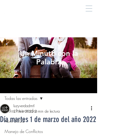
Un Minuto con la
Palabra
Entrada
Todas las entradas
luzyverdadmtl
Todas las entradas
27 feb 2022
2 min de lectura
Día martes 1 de marzo del año 2022
Abril 2022
Manejo de Conflictos