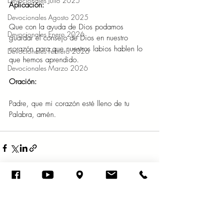
Devocionales Julio 2025
Aplicación: 
Devocionales Agosto 2025
Que con la ayuda de Dios podamos 
Devocionales Enero 2026
guardar el consejo de Dios en nuestro 
corazón para que nuestros labios hablen lo 
Devocionales Febrero 2026
que hemos aprendido. 
Devocionales Marzo 2026
Oración: 
Padre, que mi corazón esté lleno de tu 
Palabra, amén. 
Entradas recientes
Ver todo