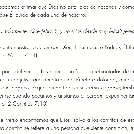
odemos afirmar que Dios no está lejos de nosotros y como 
 que Él cuida de cada uno de nosotros.  
a solamente, dice Jehová, y no Dios desde muy lejos? Jer
ente nuestra relación con Dios, Él es nuestro Padre y Él t
jos (Mateo 7:11). 
 parte del verso 18 se menciona “a los quebrantados de c
 es un adjetivo que denota que está roto o dolorido, aunqu
latín 
crepantare 
que puede traducirse como 
rasgarse
; tamb
erirse cuando pecamos y ansiamos el perdón, experimentan
to (2 Corintios 7:10). 
l verso encontramos que Dios “salva a los contritos de espí
a contrito se refiere a una persona que siente contrición, tr