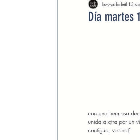
luzyverdadmtl
13 se
Agosto 2022
Septiembre 
Día martes 
Febrero 2023
Marzo 2023
Septiembre 2023
Octubre 
Marzo 2024
Abril 2024
Devocionales Agosto 2024
con una hermosa decla
unida a otra por un v
contiguo, vecino)” 