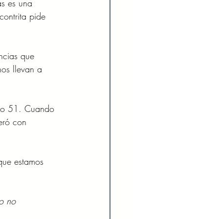
as es una 
ontrita pide 
encias que 
os llevan a 
lmo 51. Cuando 
eró con 
que estamos 
do no 