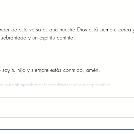
er de este verso es que nuestro Dios está siempre cerca y
ebrantado y un espíritu contrito. 
 soy tu hijo y siempre estás conmigo, amén. 
n la palabra
palabra de Dios
meditaciones
reflexiones
proverbios