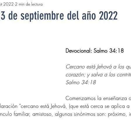
pt 2022
2 min de lectura
2022
Octubre 2022
Noviembre 2022
Diciembre 
13 de septiembre del año 2022
Abril 2023
Mayo 2023
Junio 2023
Julio 2
Devocional: Salmo 34:18 
2023
Noviembre 2023
Diciembre 2023
Enero 2
Cercano está Jehová a los q
corazón; y salva a los contrito
Mayo 2024
Devocionales Junio 2024
Devocionales 
Salmo 34:18 
Comenzamos la enseñanza de
ración “cercano está Jehová, (que está cerca se aplica a
ínculo familiar, amistoso, algunos sinónimos son: próximo, 