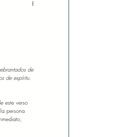
2022
Enero 2023
023
Agosto 2023
024
Febrero 2024
uebrantados de 
s de espíritu. 
Julio 2024
 este verso 
 la persona 
inmediato, 