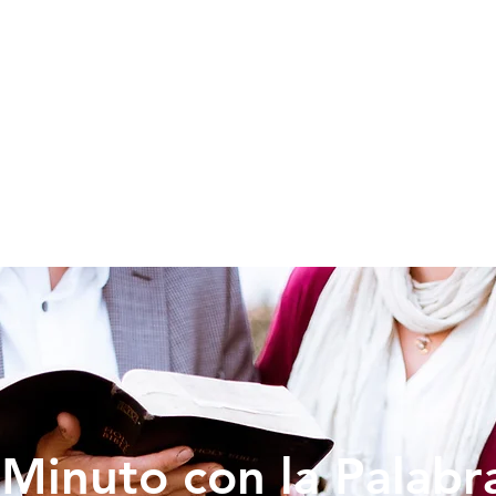
SOY NUEVO
EDUCACION
PREDICAS
DONAR
VIDA IG
Minuto con la Palabr