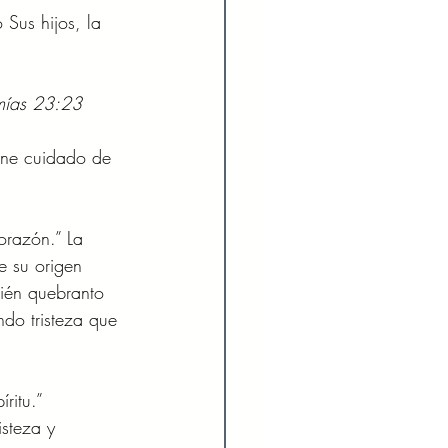
Sus hijos, la 
emías 23:23 
iene cuidado de 
orazón.” La 
e su origen 
ién quebranto 
do tristeza que 
ritu.” 
isteza y 