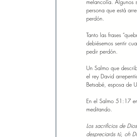
melancolía. Algunos s
persona que está arre
perdón. 
Tanto las frases “queb
debiésemos sentir cua
pedir perdón. 
Un Salmo que describ
el rey David arrepen
Betsabé, esposa de U
En el Salmo 51:17 en
meditando.  
Los sacrificios de Dio
despreciarás tú, oh 