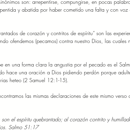
inónimos son: arrepentirse, compungirse, en pocas palabr
pentida y abatida por haber cometido una falta y con voz c
rantados de corazón y contritos de espíritu” son las experi
ndo ofendemos (pecamos) contra nuestro Dios, las cuales n
e en una forma clara la angustia por el pecado es el Sa
tido hace una oración a Dios pidiendo perdón porque adult
rias heteo (2 Samuel 12:1-15). 
contramos las mismas declaraciones de este mismo verso 
s son el espíritu quebrantado; al corazón contrito y humilla
Dios. Salmo 51:17 