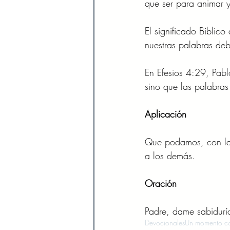
que ser para animar 
El significado Bíblic
nuestras palabras deb
En Efesios 4:29, Pab
sino que las palabras
Aplicación 
Que podamos, con la a
a los demás.   
Oración 
Padre, dame sabiduría
Devocionales
Un momento co