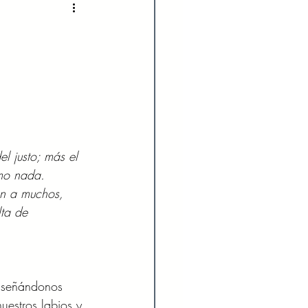
2022
Enero 2023
023
Agosto 2023
024
Febrero 2024
l justo; más el 
mo nada. 
Julio 2024
an a muchos, 
ta de 
enseñándonos 
uestros labios y 