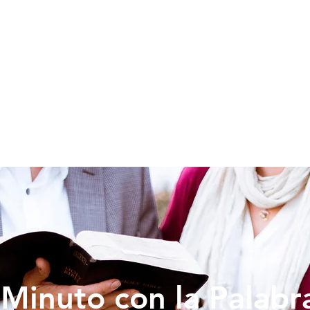
SOY NUEVO
EDUCACION
PREDICAS
DONAR
VIDA IG
Minuto con la Palabr