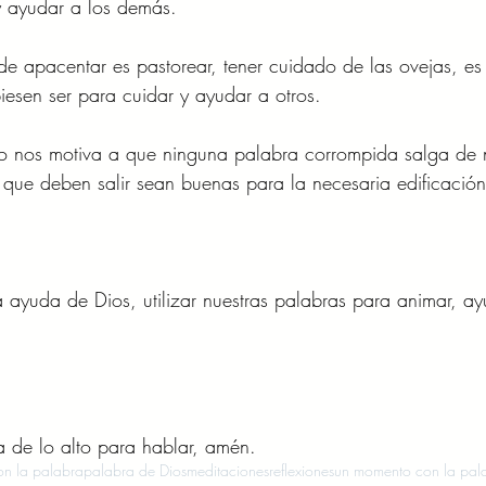
y ayudar a los demás. 
o de apacentar es pastorear, tener cuidado de las ovejas, e
iesen ser para cuidar y ayudar a otros. 
lo nos motiva a que ninguna palabra corrompida salga de 
 que deben salir sean buenas para la necesaria edificación
yuda de Dios, utilizar nuestras palabras para animar, ayu
 de lo alto para hablar, amén.    
n la palabra
palabra de Dios
meditaciones
reflexiones
un momento con la pal