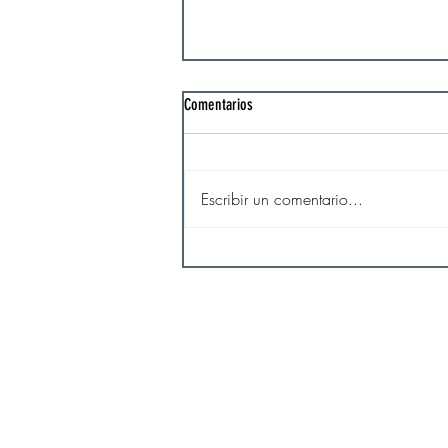
Comentarios
Escribir un comentario...
Día miércoles 31 de agosto del año 2022
INICIO
SO