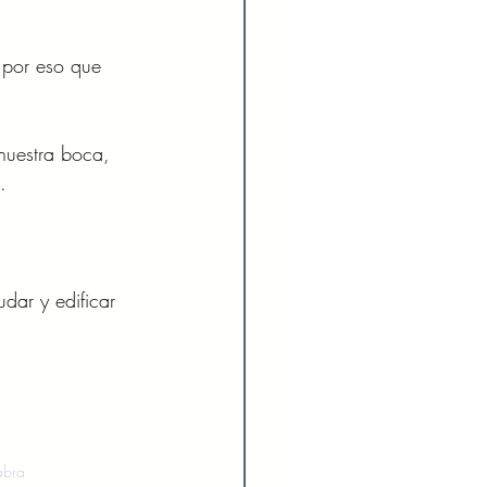
s por eso que 
nuestra boca, 
. 
dar y edificar 
abra