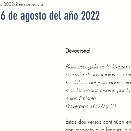
go 2022
2 min de lectura
2022
Octubre 2022
Noviembre 2022
Diciembre 
16 de agosto del año 2022
Abril 2023
Mayo 2023
Junio 2023
Julio 2
Devocional 
2023
Noviembre 2023
Diciembre 2023
Enero 2
Plata escogida es la lengua de
corazón de los impíos es co
Mayo 2024
Devocionales Junio 2024
Devocionales 
Los labios del justo apacient
más los necios mueren por fal
entendimiento. 
Proverbios 10:20 y 21 
Estos dos versos continúan 
con respecto a la lengua, o n