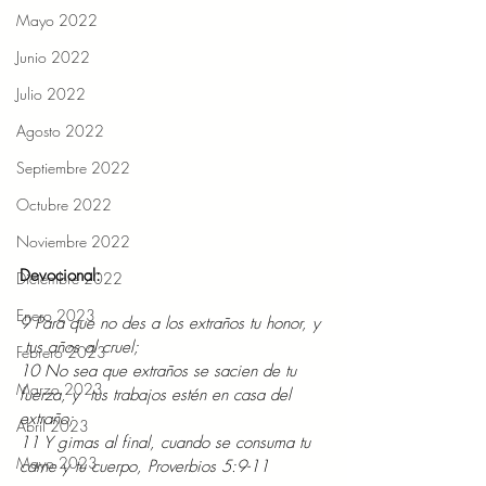
Mayo 2022
Junio 2022
Julio 2022
Agosto 2022
Septiembre 2022
Octubre 2022
Noviembre 2022
Devocional: 
Diciembre 2022
Enero 2023
9 Para que no des a los extraños tu honor, y 
 tus años al cruel; 
Febrero 2023
10 No sea que extraños se sacien de tu 
Marzo 2023
fuerza, y  tus trabajos estén en casa del 
extraño; 
Abril 2023
11 Y gimas al final, cuando se consuma tu 
Mayo 2023
carne y tu cuerpo, Proverbios 5:9-11 