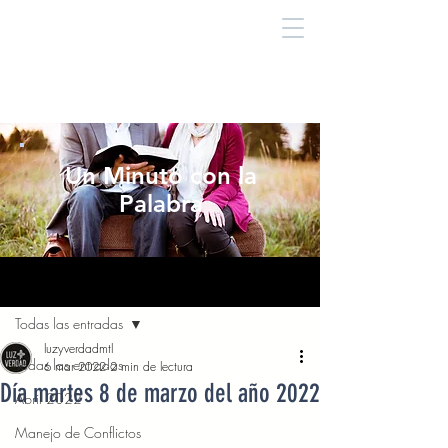
Un Minuto con la
Palabra
Entrada
Todas las entradas
luzyverdadmtl
Todas las entradas
6 mar 2022
2 min de lectura
Día martes 8 de marzo del año 2022
Abril 2022
Manejo de Conflictos