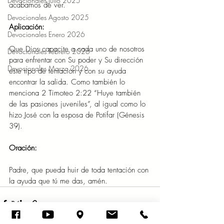
Devocionales Julio 2025
acabamos de ver. 
Devocionales Agosto 2025
Aplicación: 
Devocionales Enero 2026
Que Dios capacite a cada uno de nosotros 
Devocionales Febrero 2026
para enfrentar con Su poder y Su dirección 
Devocionales Marzo 2026
este tipo de tentación y con su ayuda 
encontrar la salida. Como también lo 
menciona 2 Timoteo 2:22 “Huye también 
de las pasiones juveniles”, al igual como lo 
hizo José con la esposa de Potifar (Génesis 
39). 
Oración: 
Padre, que pueda huir de toda tentación con 
la ayuda que tú me das, amén. 