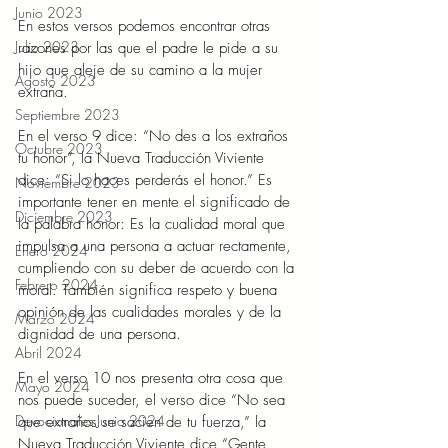
Junio 2023
En estos versos podemos encontrar otras 
Julio 2023
razones por las que el padre le pide a su 
hijo que aleje de su camino a la mujer 
Agosto 2023
extraña. 
Septiembre 2023
En el verso 9 dice: “No des a los extraños 
Octubre 2023
tu honor”, la Nueva Traducción Viviente 
dice: “Si lo haces perderás el honor.” Es 
Noviembre 2023
importante tener en mente el significado de 
Diciembre 2023
la palabra honor: Es la cualidad moral que 
impulsa a una persona a actuar rectamente, 
Enero 2024
cumpliendo con su deber de acuerdo con la 
Febrero 2024
moral. También significa respeto y buena 
opinión de las cualidades morales y de la 
Marzo 2024
dignidad de una persona.  
Abril 2024
En el verso 10 nos presenta otra cosa que 
Mayo 2024
nos puede suceder, el verso dice “No sea 
Devocionales Junio 2024
que extraños se sacien de tu fuerza,” la 
Nueva Traducción Viviente dice “Gente 