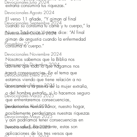
Devocionales Julio 2024
extraña consumirá tus riquezas.”  
Devocionales Agosto 2024
El verso 11 añade, “Y giman al final 
Devocionales Septiembre 2024
cuando su consuma tu carne y tu cuerpo,” la 
Nueva Traducción Viviente dice: “Al final 
Devocionales Octubre 2024
giman de angustia cuando la enfermedad 
Proverbios 27
consuma tu cuerpo.” 
Devocionales Noviembre 2024
Nosotros sabemos que la Biblia nos 
Devocionales Diciembre 2024
advierte que todo lo que hagamos nos 
traerá consecuencias. En el tema que 
Devocionales Enero 2025
estamos viendo que tiene relación a no 
Devocionales Febrero 2025
acercarnos a la puerta de la mujer extraña, 
o del hombre extraño, si lo hacemos seguro 
Devocionales Marzo 2025
que enfrentaremos consecuencias, 
Devocionales Abril 2025
perderíamos nuestro honor, nuestro hogar, 
posiblemente perderíamos nuestras riquezas 
Devocionales Mayo 2025
y aún podríamos tener consecuencias en 
nuestra salud. Básicamente, estas son 
Devocionales Junio 2025
aplicaciones de los tres versos que 