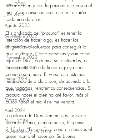
Junio 2023
hacer el bien y con la persona que busca el 
mal. Y las consecuencias que enfrentarán 
Julio 2023
cada una de ellas. 
Agosto 2023
El significado de “procurar” es tener la 
Septiembre 2023
intención de hacer algo, es hacer las 
Octubre 2023
diligencias o esfuerzos para conseguir lo 
que se desea. Como personas y aún como 
Noviembre 2023
hijos de Dios, podemos ser motivados, o 
tener la intención de hacer algo ya sea 
Diciembre 2023
bueno o sea malo. El verso que estamos 
Enero 2024
meditando deja claro que, de acuerdo a lo 
que hagamos, tendremos consecuencias. Si 
Febrero 2024
procuro hacer el bien hallaré favor, más si 
Marzo 2024
busco hacer el mal éste me vendrá. 
Abril 2024
La palabra de Dios siempre nos motiva a 
Mayo 2024
hacer lo bueno, primeramente, Filipense 
2:13 dice “Porque Dios pone en nosotros el 
Devocionales Junio 2024
querer como el hacer por Su buena 