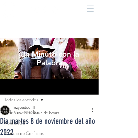
Un Minuto con la
Palabra
Entrada
Todas las entradas
luzyverdadmtl
Todas las entradas
8 nov 2022
2 min de lectura
Día martes 8 de noviembre del año
Abril 2022
2022
Manejo de Conflictos