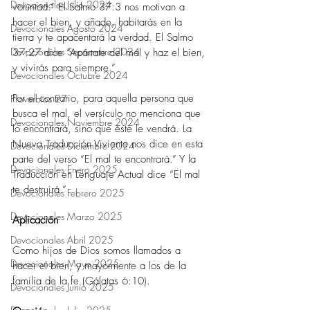
Devocionales Julio 2024
voluntad.” El Salmo 37:3 nos motivan a 
hacer el bien, y añade, habitarás en la 
Devocionales Agosto 2024
tierra y te apacentará la verdad. El Salmo 
Devocionales Septiembre 2024
37:27 dice “Apártate del mal y haz el bien, 
y vivirás para siempre.” 
Devocionales Octubre 2024
Por el contrario, para aquella persona que 
Proverbios 27
busca el mal, el versículo no menciona que 
Devocionales Noviembre 2024
lo encontrará, sino que éste le vendrá. La 
Nueva Traducción Viviente nos dice en esta 
Devocionales Diciembre 2024
parte del verso “El mal te encontrará.” Y la 
Devocionales Enero 2025
Traducción en Lenguaje Actual dice “El mal 
te destruirá.” 
Devocionales Febrero 2025
Devocionales Marzo 2025
Aplicación 
Devocionales Abril 2025
Como hijos de Dios somos llamados a 
Devocionales Mayo 2025
hacer el bien, y mayormente a los de la 
familia de la fe (Gálatas 6:10). 
Devocionales Junio 2025