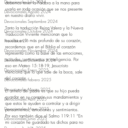
Devocionales Julio 2024
debemos tener la Palabra a la mano para 
usarla en toda ocasión que se nos presente 
Devocionales Agosto 2024
en nuestro diario vivir. 
Devocionales Septiembre 2024
Tanto la traducción Reina Valera y la Nueva 
Devocionales Octubre 2024
Traducción Viviente mencionan que lo 
escriba en lo más profundo de su corazón, 
Proverbios 27
recordemos que en el Biblia el corazón 
Devocionales Noviembre 2024
representa como la base de las emociones, 
actitudes, sentimientos e inteligencia. Por 
Devocionales Diciembre 2024
eso en Mateo 15:18-19, Jesucristo 
Devocionales Enero 2025
menciona que lo que sale de la boca, sale 
del corazón.  
Devocionales Febrero 2025
Devocionales Marzo 2025
El anhelo del padre es que su hijo pueda 
guardar en su corazón sus mandamientos y 
Devocionales Abril 2025
que estos le ayuden a controlar y a dirigir 
Devocionales Mayo 2025
pensamientos, emociones y sentimientos. 
Por eso también dice el Salmo 119:11 “En 
Devocionales Junio 2025
mi corazón he guardado tus dichos para no 