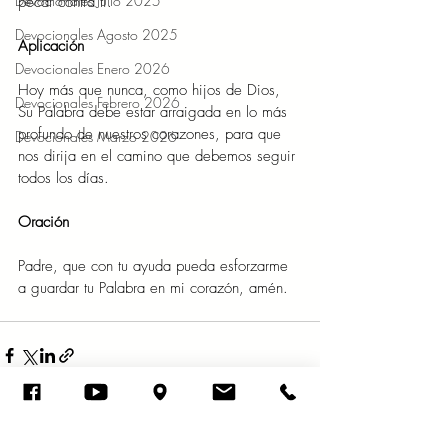
Devocionales Julio 2025
pecar contra ti.” 
Devocionales Agosto 2025
Aplicación 
Devocionales Enero 2026
Hoy más que nunca, como hijos de Dios, 
Devocionales Febrero 2026
Su Palabra debe estar arraigada en lo más 
profundo de nuestros corazones, para que 
Devocionales Marzo 2026
nos dirija en el camino que debemos seguir 
todos los días. 
Oración 
Padre, que con tu ayuda pueda esforzarme 
a guardar tu Palabra en mi corazón, amén. 