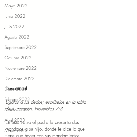
Mayo 2022
Junio 2022
Julio 2022
Agosto 2022
Septiembre 2022
Octubre 2022
Noviembre 2022
Diciembre 2022
Devocional 
Enero 2023
Febrero 2023
Lígalos a tus dedos; escríbelos en la tabla 
de tu corazón. Proverbios 7:3 
Marzo 2023
Abril 2023
En este verso el padre le presenta dos 
mandatos a su hijo, donde le dice lo que 
Mayo 2023
tiene que hacer con sus mandamientos. 