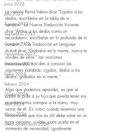
Junio 2023
La versión Reina Valera dice “Lígalos a tus 
Julio 2023
dedos; escríbelos en la tabla de tu 
Agosto 2023
corazón.” La Nueva Traducción Viviente 
dice “Átalas a tus dedos como un 
Septiembre 2023
recordatorio, escríbelas en lo profundo de tu 
Octubre 2023
corazón.” Y la Traducción en Lenguaje 
Actual dice “Grábalos en tu mente, nunca te 
Noviembre 2023
olvides de ellos.” las versiones 
mencionadas nos dan a conocer las 
Diciembre 2023
siguientes palabras: Lígalos, átalos a tus 
Enero 2024
dedos, grábalos en tu mente.” 
Febrero 2024
Algo que podemos aprender, es que el 
Marzo 2024
padre le pide a su hijo que pueda tener sus 
mandamientos siempre a la mano, muy 
Abril 2024
cerca de él. Es como cuando tenemos una 
Mayo 2024
herramienta que nos es útil debe estar en un 
lugar cercano, visible, para usarla en el 
Devocionales Junio 2024
momento de necesidad, igualmente 