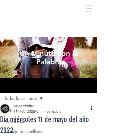
Un Minuto con la
Palabra
Entrada
Todas las entradas
luzyverdadmtl
Todas las entradas
11 may 2022
2 min de lectura
Día miércoles 11 de mayo del año
Abril 2022
2022
Manejo de Conflictos