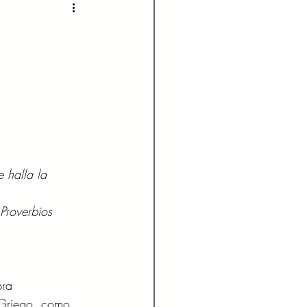
2022
Enero 2023
023
Agosto 2023
024
Febrero 2024
 halla la 
Julio 2024
 Proverbios 
bra 
 Griego, como 