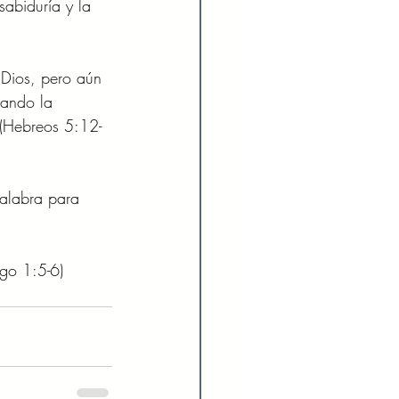
sabiduría y la 
 Dios, pero aún 
iando la 
 (Hebreos 5:12-
alabra para 
ago 1:5-6) 