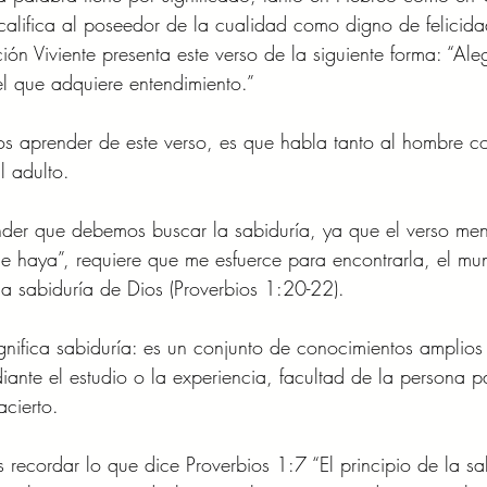
 califica al poseedor de la cualidad como digno de felicida
ón Viviente presenta este verso de la siguiente forma: “Ale
el que adquiere entendimiento.” 
s aprender de este verso, es que habla tanto al hombre co
l adulto.  
er que debemos buscar la sabiduría, ya que el verso me
e haya”, requiere que me esfuerce para encontrarla, el mu
la sabiduría de Dios (Proverbios 1:20-22). 
nifica sabiduría: es un conjunto de conocimientos amplios
ante el estudio o la experiencia, facultad de la persona p
cierto. 
cordar lo que dice Proverbios 1:7 “El principio de la sab