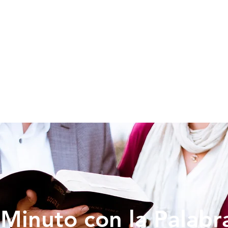
SOY NUEVO
EDUCACION
PREDICAS
DONAR
VIDA IG
Minuto con la Palabr