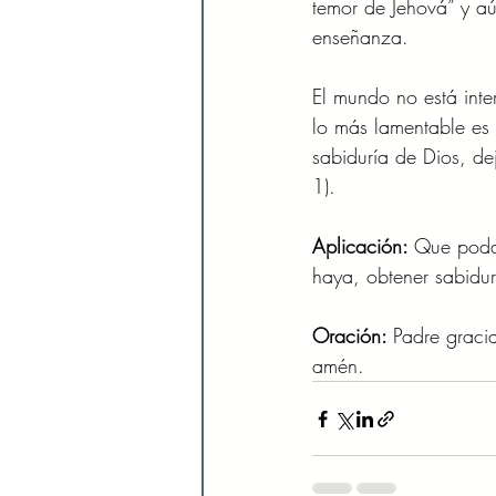
temor de Jehová” y aú
enseñanza. 
El mundo no está inte
lo más lamentable es 
sabiduría de Dios, de
1). 
Aplicación: 
Que podam
haya, obtener sabidurí
Oración: 
Padre gracia
amén. 