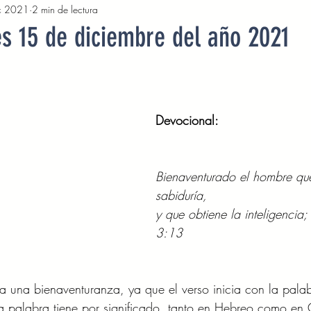
c 2021
2 min de lectura
2022
Octubre 2022
Noviembre 2022
Diciembre 
es 15 de diciembre del año 2021
Abril 2023
Mayo 2023
Junio 2023
Julio 2
Devocional: 
2023
Noviembre 2023
Diciembre 2023
Enero 2
Bienaventurado el hombre que
Mayo 2024
Devocionales Junio 2024
Devocionales 
sabiduría,
y que obtiene la inteligencia;
3:13 
ta una bienaventuranza, ya que el verso inicia con la pala
ta palabra tiene por significado, tanto en Hebreo como en