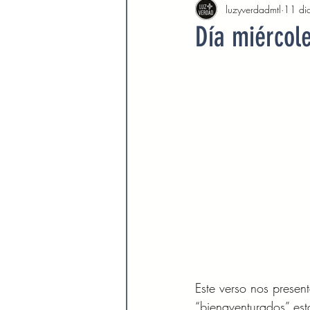
luzyverdadmtl
11 di
Agosto 2022
Septiembre 
Día miércol
Febrero 2023
Marzo 2023
Septiembre 2023
Octubre 
Marzo 2024
Abril 2024
Devocionales Agosto 2024
Este verso nos presen
“bienaventurados” es