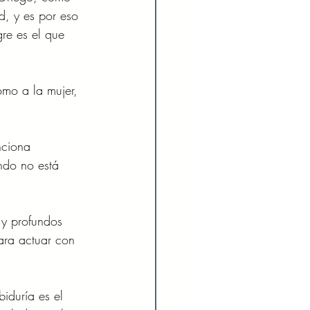
d, y es por eso 
gre es el que 
mo a la mujer, 
nciona 
ndo no está 
 y profundos 
ara actuar con 
iduría es el 