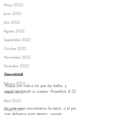
Mayo 2022
Junio 2022
Julio 2022
Agosto 2022
Septiembre 2022
Octubre 2022
Noviembre 2022
Diciembre 2022
Devocional: 
Enero 2023
Febrero 2023
Porque son vida a los que las hallan, y 
medicina a todo su cuerpo. Proverbios 4:22 
Marzo 2023
Abril 2023
En este verso encontramos la razón, o el por 
Mayo 2023
qué debemos estar atentos, oyendo, 