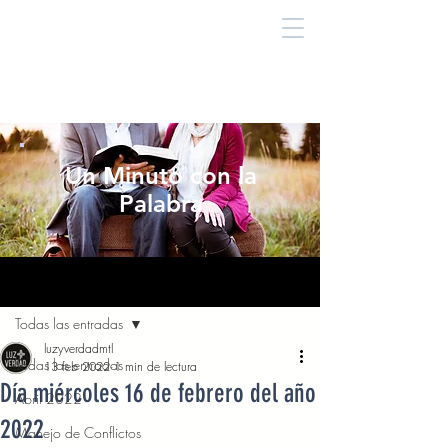
Un Minuto con la
Palabra
Entrada
Todas las entradas
luzyverdadmtl
Todas las entradas
13 feb 2022
1 min de lectura
Día miércoles 16 de febrero del año
Abril 2022
2022
Manejo de Conflictos