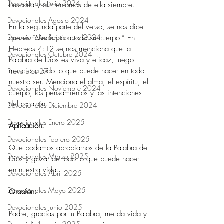
Devocionales Julio 2024
buscarla y alimentarnos de ella siempre.  
Devocionales Agosto 2024
En la segunda parte del verso, se nos dice 
Devocionales Septiembre 2024
que es “Medicina a todo su cuerpo.” En 
Hebreos 4:12 se nos menciona que la 
Devocionales Octubre 2024
Palabra de Dios es viva y eficaz, luego 
menciona todo lo que puede hacer en todo 
Proverbios 27
nuestro ser. Menciona el alma, el espíritu, el 
Devocionales Noviembre 2024
cuerpo, los pensamientos y las intenciones 
del corazón.  
Devocionales Diciembre 2024
Devocionales Enero 2025
Aplicación: 
Devocionales Febrero 2025
Que podamos apropiarnos de la Palabra de 
Devocionales Marzo 2025
Dios y gozar de todo lo que puede hacer 
en nuestra vida.  
Devocionales Abril 2025
Devocionales Mayo 2025
Oración: 
Devocionales Junio 2025
Padre, gracias por tu Palabra, me da vida y 