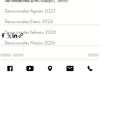
Devocionales Julio 2025
es medicina a mi cuerpo, amén.  
Devocionales Agosto 2025
Devocionales Enero 2026
Devocionales Febrero 2026
Devocionales Marzo 2026
Entradas recientes
Ver todo