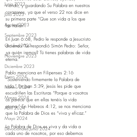
Junio 2023
viendo, y guardando Su Palabra en nuestros 
corazones, ya que el verso 22 nos dice en 
Julio 2023
su primera parte “Que son vida a los que 
Agosto 2023
las hallan”.  
Septiembre 2023
En Juan 6:68, Pedro le responde a Jesucristo 
Octubre 2023
diciendo “Le respondió Simón Pedro: Señor, 
¿a quién iremos? Tú tienes palabras de vida 
Noviembre 2023
eterna.”  
Diciembre 2023
Pablo menciona en Filipenses 2:16 
Enero 2024
“Sosteniendo firmemente la Palabra de 
vida.” En Juan 5:39, Jesús les pide que 
Febrero 2024
escudriñen las Escrituras “Porque a vosotros 
Marzo 2024
os parece que en ellas tenéis la vida 
eterna.” En Hebreos 4:12, se nos menciona 
Abril 2024
que la Palabra de Dios es “viva y eficaz.”  
Mayo 2024
La Palabra de Dios es viva y da vida a 
Devocionales Junio 2024
cada uno de nosotros, por eso debemos 