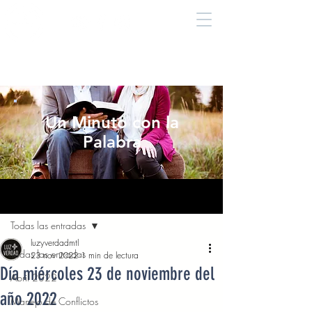
Un Minuto con la
Palabra
Entrada
Todas las entradas
luzyverdadmtl
Todas las entradas
23 nov 2022
1 min de lectura
Día miércoles 23 de noviembre del
Abril 2022
año 2022
Manejo de Conflictos