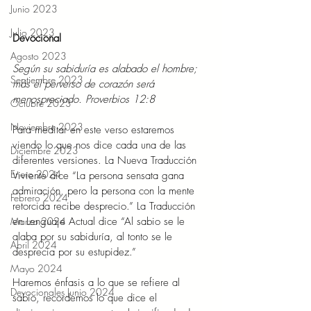
Junio 2023
Julio 2023
Devocional  
Agosto 2023
Según su sabiduría es alabado el hombre; 
Septiembre 2023
más el perverso de corazón será 
menospreciado. Proverbios 12:8 
Octubre 2023
Noviembre 2023
Para meditar en este verso estaremos 
viendo lo que nos dice cada una de las 
Diciembre 2023
diferentes versiones. La Nueva Traducción 
Enero 2024
Viviente dice “La persona sensata gana 
admiración, pero la persona con la mente 
Febrero 2024
retorcida recibe desprecio.” La Traducción 
Marzo 2024
en Lenguaje Actual dice “Al sabio se le 
alaba por su sabiduría, al tonto se le 
Abril 2024
desprecia por su estupidez.” 
Mayo 2024
Haremos énfasis a lo que se refiere al 
Devocionales Junio 2024
sabio, recordemos lo que dice el 