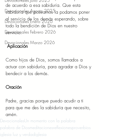
Devocionales Julio 2025
de acuerdo a esa sabiduría. Que esta 
Devocionales Agosto 2025
sabiduría que poseamos la podamos poner 
al servicio de los demás esperando, sobre 
Devocionales Enero 2026
todo la bendición de Dios en nuestro 
Devocionales Febrero 2026
servicio. 
Devocionales Marzo 2026
Aplicación 
Como hijos de Dios, somos llamados a 
actuar con sabiduría, para agradar a Dios y 
bendecir a los demás.    
Oración 
Padre, gracias porque puedo acudir a ti 
para que me des la sabiduría que necesito, 
amén. 
Devocionales
Un momento con la palabra
palabra de Dios
meditaciones
reflexiones
proverbios
iglesia luz y verdad
iglesia