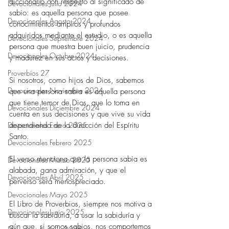
diccionario con respecto al significado de 
Devocionales Julio 2024
sabio: es aquella persona que posee 
Devocionales Agosto 2024
conocimientos amplios y profundos 
adquiridos mediante el estudio, o es aquella 
Devocionales Septiembre 2024
persona que muestra buen juicio, prudencia 
Devocionales Octubre 2024
y madurez en sus actos y decisiones. 
Proverbios 27
Si nosotros, como hijos de Dios, sabemos 
Devocionales Noviembre 2024
que una persona sabia es aquella persona 
que tiene temor de Dios, que lo toma en 
Devocionales Diciembre 2024
cuenta en sus decisiones y que vive su vida 
Devocionales Enero 2025
dependiendo de la dirección del Espíritu 
Santo. 
Devocionales Febrero 2025
El verso menciona que la persona sabia es 
Devocionales Marzo 2025
alabada, gana admiración, y que el 
Devocionales Abril 2025
perverso será menospreciado. 
Devocionales Mayo 2025
El Libro de Proverbios, siempre nos motiva a 
Devocionales Junio 2025
buscar la sabiduría, a usar la sabiduría y 
aún que, si somos sabios, nos comportemos 