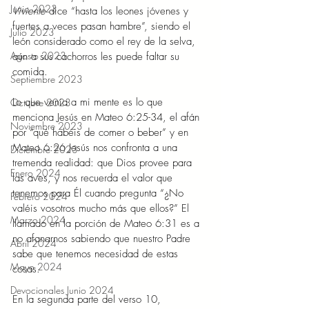
Junio 2023
Viviente 
dice “hasta los leones jóvenes y 
fuertes a veces pasan hambre”, siendo el 
Julio 2023
león considerado como el rey de la selva, 
Agosto 2023
aún a sus cachorros les puede faltar su 
comida.
Septiembre 2023
Lo que venía a mi mente es lo que 
Octubre 2023
menciona Jesús en Mateo 6:25-34, el afán 
Noviembre 2023
por “qué habéis de comer o beber” y en 
Mateo 6:26 Jesús nos confronta a una 
Diciembre 2023
tremenda realidad: que Dios provee para 
Enero 2024
las aves, y nos recuerda el valor que 
tenemos para Él cuando pregunta “¿No 
Febrero 2024
valéis vosotros mucho más que ellos?” El 
Marzo 2024
llamado en la porción de Mateo 6:31 es a 
no afanarnos sabiendo que nuestro Padre 
Abril 2024
sabe que tenemos necesidad de estas 
Mayo 2024
cosas.
Devocionales Junio 2024
En la segunda parte del verso 10, 