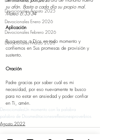
de mañana, porque el día de mañana traerá 
Devocionales Julio 2025
su afán. Basta a cada día su propio mal. 
Devocionales Agosto 2025
Mateo 6:33-34
Devocionales Enero 2026
Aplicación
Devocionales Febrero 2026
Busquemos a Dios en todo momento y 
Devocionales Marzo 2026
confiemos en Sus promesas de provisión y 
sustento.
Oración
Padre gracias por saber cuál es mi 
necesidad, por eso nuevamente te busco 
para no estar en ansiedad y poder confiar 
en Ti, amén.
Devocionales
Un momento con la palabra
palabra de Dios
meditaciones
reflexiones
proverbios
Agosto 2022