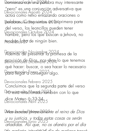
Devocionales Julio 2024
comienza con una palabra muy interesante 
“pero” es una conjunción adversativa que 
Devocionales Agosto 2024
actúa como nexo enlazando oraciones o 
palabras. Como vimos en la primera parte 
Devocionales Septiembre 2024
del verso, los leoncillos pueden tener 
Devocionales Octubre 2024
hambre, pero los que buscan a Jehová, no 
tendrán falta de ningún bien.
Proverbios 27
Devocionales Noviembre 2024
Además de presentar la promesa de la 
provisión de Dios, nos dice lo que tenemos 
Devocionales Diciembre 2024
qué hacer: buscar, o sea hacer lo necesario 
Devocionales Enero 2025
para llegar a conseguir algo.
Devocionales Febrero 2025
Concluimos que la segunda parte del verso 
Devocionales Marzo 2025
10 está relacionado también con lo que 
dice Mateo 6:33-34.
Devocionales Abril 2025
Devocionales Mayo 2025
Mas buscad primeramente el reino de Dios 
y su justicia, y todas estas cosas os serán 
Devocionales Junio 2025
añadidas. Así que, no os afanéis por el día 