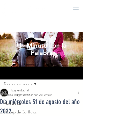
Un Minuto con la
Palabra
Entrada
Todas las entradas
luzyverdadmtl
Todas las entradas
31 ago 2022
2 min de lectura
Día miércoles 31 de agosto del año
Abril 2022
2022
Manejo de Conflictos