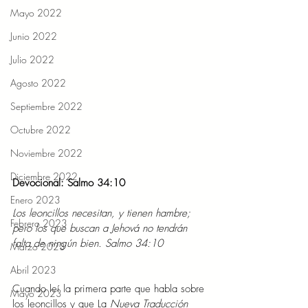
Mayo 2022
Junio 2022
Julio 2022
Agosto 2022
Septiembre 2022
Octubre 2022
Noviembre 2022
Diciembre 2022
Devocional: Salmo 34:10
Enero 2023
Los leoncillos necesitan, y tienen hambre; 
Febrero 2023
pero los que buscan a Jehová no tendrán 
falta de ningún bien. Salmo 34:10
Marzo 2023
Abril 2023
Cuando leí la primera parte que habla sobre 
Mayo 2023
los leoncillos y que La
 Nueva Traducción 