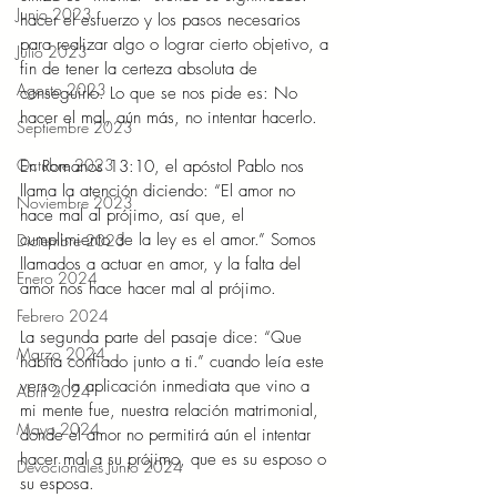
Junio 2023
hacer el esfuerzo y los pasos necesarios 
para realizar algo o lograr cierto objetivo, a 
Julio 2023
fin de tener la certeza absoluta de 
Agosto 2023
conseguirlo. Lo que se nos pide es: No 
hacer el mal, aún más, no intentar hacerlo. 
Septiembre 2023
Octubre 2023
En Romanos 13:10, el apóstol Pablo nos 
llama la atención diciendo: “El amor no 
Noviembre 2023
hace mal al prójimo, así que, el 
cumplimiento de la ley es el amor.” Somos 
Diciembre 2023
llamados a actuar en amor, y la falta del 
Enero 2024
amor nos hace hacer mal al prójimo. 
Febrero 2024
La segunda parte del pasaje dice: “Que 
Marzo 2024
habita confiado junto a ti.” cuando leía este 
verso, la aplicación inmediata que vino a 
Abril 2024
mi mente fue, nuestra relación matrimonial, 
Mayo 2024
donde el amor no permitirá aún el intentar 
hacer mal a su prójimo, que es su esposo o 
Devocionales Junio 2024
su esposa. 