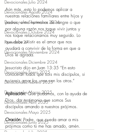
Devocionales Julio 2024
Aún más, esto lo podemos aplicar a 
Devocionales Agosto 2024
nuestras relaciones familiares entre hijos y 
Devocionales Septiembre 2024
padres, entre hermanos de sangre o que 
por alguna razón nos toque vivir juntos y 
Devocionales Octubre 2024
nos toque relacionarnos muy seguido. Lo 
que debe existir es el amor que nos 
Proverbios 27
ayudará a convivir de la forma en que a 
Devocionales Noviembre 2024
Dios le agrada. 
Devocionales Diciembre 2024
Jesucristo dijo en Juan 13:35 “En esto 
Devocionales Enero 2025
conocerán todos que sois mis discípulos, si 
tuviereis amor los unos con los otros.” 
Devocionales Febrero 2025
Devocionales Marzo 2025
Aplicación: 
Que podamos, con la ayuda de 
Dios, dar testimonio que somos Sus 
Devocionales Abril 2025
discípulos amando a nuestros prójimos. 
Devocionales Mayo 2025
Oración: 
Padre, que pueda amar a mis 
Devocionales Junio 2025
prójimos como tú me has amado, amén. 