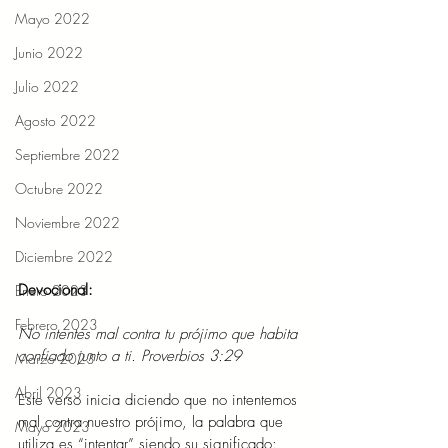
Mayo 2022
Junio 2022
Julio 2022
Agosto 2022
Septiembre 2022
Octubre 2022
Noviembre 2022
Diciembre 2022
Devocional: 
Enero 2023
Febrero 2023
No intentes mal contra tu prójimo que habita 
confiado junto a ti. Proverbios 3:29 
Marzo 2023
Abril 2023
Este verso inicia diciendo que no intentemos 
mal contra nuestro prójimo, la palabra que 
Mayo 2023
utiliza es “intentar” siendo su significado: 