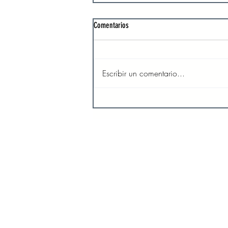
Comentarios
Escribir un comentario...
Día miércoles 30 de noviembre del año
2022
INICIO
SO