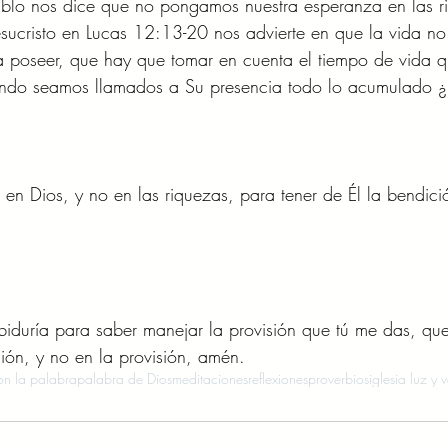
blo nos dice que no pongamos nuestra esperanza en las r
Jesucristo en Lucas 12:13-20 nos advierte en que la vida no 
 poseer, que hay que tomar en cuenta el tiempo de vida q
ndo seamos llamados a Su presencia todo lo acumulado ¿
n Dios, y no en las riquezas, para tener de Él la bendici
iduría para saber manejar la provisión que tú me das, qu
sión, y no en la provisión, amén.  
n la palabra
palabra de Dios
meditaciones
reflexiones
proverbios
iglesia luz y