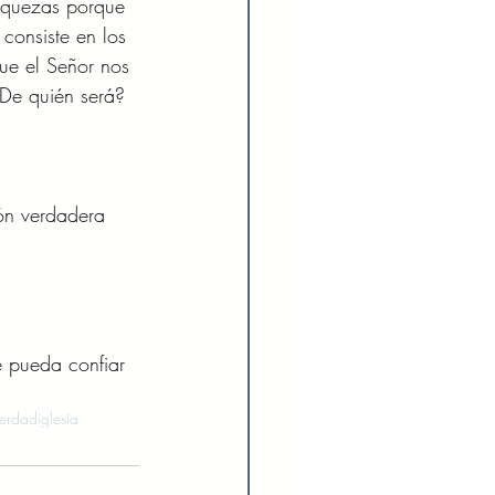
iquezas porque 
consiste en los 
ue el Señor nos 
De quién será? 
ón verdadera 
e pueda confiar 
 verdad
iglesia