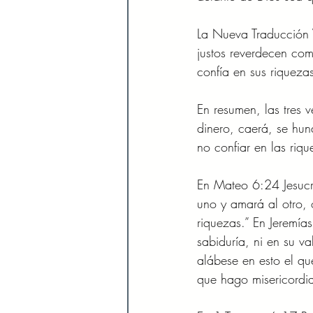
La Nueva Traducción V
justos reverdecen com
confía en sus riqueza
En resumen, las tres 
dinero, caerá, se hun
no confiar en las riq
En Mateo 6:24 Jesucri
uno y amará al otro, 
riquezas.” En Jeremía
sabiduría, ni en su va
alábese en esto el q
que hago misericordia,