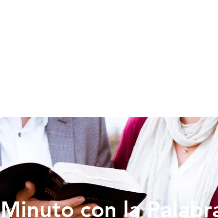
SOY NUEVO
EDUCACION
PREDICAS
DONAR
VIDA IG
Minuto con la Palabr