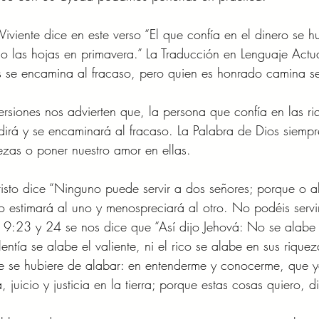
iviente dice en este verso “El que confía en el dinero se hu
o las hojas en primavera.” La Traducción en Lenguaje Actu
s se encamina al fracaso, pero quien es honrado camina seg
versiones nos advierten que, la persona que confía en las ri
dirá y se encaminará al fracaso. La Palabra de Dios siempr
uezas o poner nuestro amor en ellas. 
sto dice “Ninguno puede servir a dos señores; porque o a
o estimará al uno y menospreciará al otro. No podéis servir
s 9:23 y 24 se nos dice que “Así dijo Jehová: No se alabe 
lentía se alabe el valiente, ni el rico se alabe en sus rique
ue se hubiere de alabar: en entenderme y conocerme, que y
 juicio y justicia en la tierra; porque estas cosas quiero, d