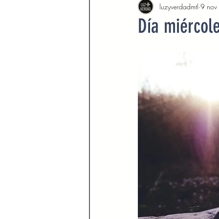
luzyverdadmtl
9 nov
Agosto 2022
Septiembre 
Día miércol
Febrero 2023
Marzo 2023
Septiembre 2023
Octubre 
Marzo 2024
Abril 2024
Devocionales Agosto 2024