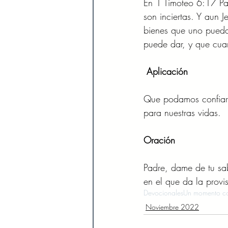
En 1 Timoteo 6:17 Pa
son inciertas. Y aun 
bienes que uno pueda
puede dar, y que cua
Aplicación 
Que podamos confiar e
para nuestras vidas. 
Oración  
Padre, dame de tu sab
en el que da la provi
Devocionales
Un momento co
Noviembre 2022