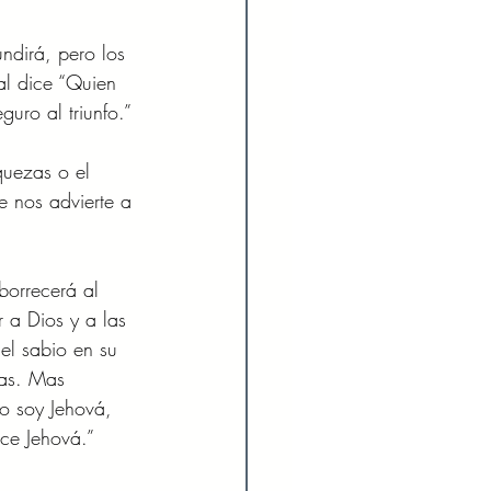
ndirá, pero los 
al dice “Quien 
uro al triunfo.” 
quezas o el 
e nos advierte a 
borrecerá al 
 a Dios y a las 
el sabio en su 
zas. Mas 
o soy Jehová, 
ice Jehová.”  