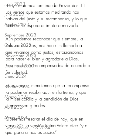
Junio 2023
 Hoy estaremos terminando Proverbios 11. 
Los versos que estamos meditando nos 
Julio 2023
hablan del justo y su recompensa, y lo que 
Agosto 2023
también le espera al impío o malvado. 
Septiembre 2023
Aún podemos reconocer que siempre, la 
Octubre 2023
Palabra de Dios, nos hace un llamado a 
que vivamos como justos, esforzándonos 
Noviembre 2023
para hacer el bien y agradarle a Dios. 
Esperando ser recompensados de acuerdo a 
Diciembre 2023
Su voluntad.  
Enero 2024
Estos versos, mencionan que la recompensa 
Febrero 2024
la podemos recibir aquí en la tierra, y que 
Marzo 2024
la misericordia y la bendición de Dios 
siempre son grandes. 
Abril 2024
Mayo 2024
Queremos resaltar el día de hoy, que en 
verso 30, la versión Reina Valera dice “y el 
Devocionales Junio 2024
que gana almas es sabio.” 