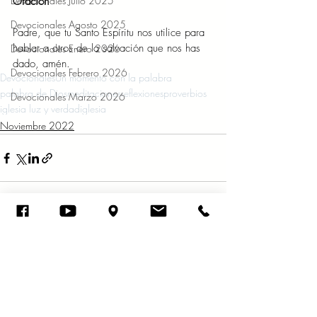
Devocionales Julio 2025
Oración 
Devocionales Agosto 2025
Padre, que tu Santo Espíritu nos utilice para 
hablar a otros de la salvación que nos has 
Devocionales Enero 2026
dado, amén.   
Devocionales Febrero 2026
Devocionales
Un momento con la palabra
palabra de Dios
meditaciones
reflexiones
proverbios
Devocionales Marzo 2026
iglesia luz y verdad
iglesia
Noviembre 2022
Entradas recientes
Ver todo