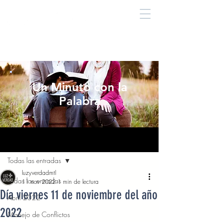
Un Minuto con la
Palabra
Entrada
Todas las entradas
luzyverdadmtl
Todas las entradas
11 nov 2022
1 min de lectura
Día viernes 11 de noviembre del año
Abril 2022
2022
Manejo de Conflictos