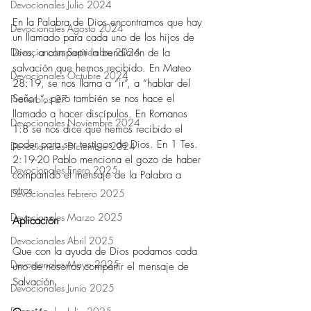
Devocionales Julio 2024
En la Palabra de Dios encontramos que hay 
Devocionales Agosto 2024
un llamado para cada uno de los hijos de 
Devocionales Septiembre 2024
Dios, a compartir la bendición de la 
salvación que hemos recibido. En Mateo 
Devocionales Octubre 2024
28:19, se nos llama a “ir”, a “hablar del 
Señor “, pero también se nos hace el 
Proverbios 27
llamado a hacer discípulos. En Romanos 
Devocionales Noviembre 2024
1:8 se nos dice que hemos recibido el 
poder para ser testigos de Dios. En 1 Tes. 
Devocionales Diciembre 2024
2:19-20 Pablo menciona el gozo de haber 
Devocionales Enero 2025
compartido el mensaje de la Palabra a 
otros. 
Devocionales Febrero 2025
Devocionales Marzo 2025
Aplicación
Devocionales Abril 2025
Que con la ayuda de Dios podamos cada 
Devocionales Mayo 2025
uno de nosotros compartir el mensaje de 
Salvación. 
Devocionales Junio 2025