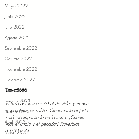
Mayo 2022
Junio 2022
Julio 2022
Agosto 2022
Septiembre 2022
Octubre 2022
Noviembre 2022
Diciembre 2022
Devocional 
Enero 2023
Febrero 2023
El fruto del justo es árbol de vida; y el que 
gana almas es sabio. Ciertamente el justo 
Marzo 2023
será recompensado en la tierra; ¡Cuánto 
Abril 2023
más el impío y el pecador! Proverbios 
11:30 y 31 
Mayo 2023