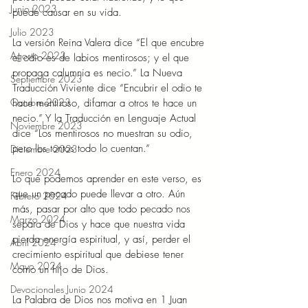
Junio 2023
puede causar en su vida.  
Julio 2023
La versión Reina Valera dice “El que encubre 
Agosto 2023
el odio es de labios mentirosos; y el que 
propaga calumnia es necio.” La Nueva 
Septiembre 2023
Traducción Viviente dice “Encubrir el odio te 
Octubre 2023
hace mentiroso, difamar a otros te hace un 
necio.” Y la Traducción en Lenguaje Actual 
Noviembre 2023
dice “Los mentirosos no muestran su odio, 
pero los tontos todo lo cuentan.” 
Diciembre 2023
Enero 2024
Lo que podemos aprender en este verso, es 
que un pecado puede llevar a otro. Aún 
Febrero 2024
más, pasar por alto que todo pecado nos 
Marzo 2024
separa de Dios y hace que nuestra vida 
pierda energía espiritual, y así, perder el 
Abril 2024
crecimiento espiritual que debiese tener 
Mayo 2024
como un hijo de Dios. 
Devocionales Junio 2024
La Palabra de Dios nos motiva en 1 Juan 