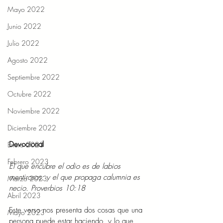
Mayo 2022
Junio 2022
Julio 2022
Agosto 2022
Septiembre 2022
Octubre 2022
Noviembre 2022
Diciembre 2022
Devocional 
Enero 2023
Febrero 2023
El que encubre el odio es de labios 
mentirosos; y el que propaga calumnia es 
Marzo 2023
necio. Proverbios 10:18 
Abril 2023
Este verso nos presenta dos cosas que una 
Mayo 2023
persona puede estar haciendo, y lo que 