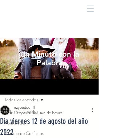
Un Minuto con la
Palabra
Entrada
Todas las entradas
luzyverdadmtl
Todas las entradas
12 ago 2022
1 min de lectura
Día viernes 12 de agosto del año
Abril 2022
2022
Manejo de Conflictos