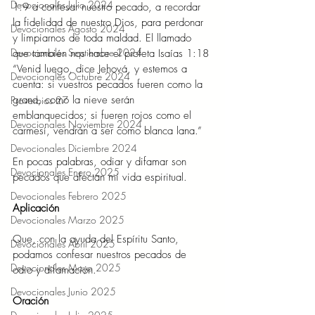
Devocionales Julio 2024
1:9 a confesar nuestro pecado, a recordar 
la fidelidad de nuestro Dios, para perdonar 
Devocionales Agosto 2024
y limpiarnos de toda maldad. El llamado 
Devocionales Septiembre 2024
que también nos hace el profeta Isaías 1:18 
“Venid luego, dice Jehová, y estemos a 
Devocionales Octubre 2024
cuenta: si vuestros pecados fueren como la 
grana, como la nieve serán 
Proverbios 27
emblanquecidos; si fueren rojos como el 
Devocionales Noviembre 2024
carmesí, vendrán a ser como blanca lana.” 
Devocionales Diciembre 2024
En pocas palabras, odiar y difamar son 
Devocionales Enero 2025
pecados que afectan mi vida espiritual. 
Devocionales Febrero 2025
Aplicación 
Devocionales Marzo 2025
Que, con la ayuda del Espíritu Santo, 
Devocionales Abril 2025
podamos confesar nuestros pecados de 
Devocionales Mayo 2025
odio y difamación. 
Devocionales Junio 2025
Oración 