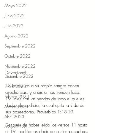
Mayo 2022
Junio 2022
Julio 2022
Agosto 2022
Septiembre 2022
Octubre 2022
Noviembre 2022
Devocional: 
Diciembre 2022
18 Pero ellos a su propia sangre ponen 
Enero 2023
asechanzas, y a sus almas tienden lazo. 
Febrero 2023
19 Tales son las sendas de todo el que es 
dado a la codicia, la cual quita la vida de 
Marzo 2023
sus poseedores. Proverbios 1:18-19 
Abril 2023
Después de haber leído los versos 11 hasta 
Mayo 2023
el 19, podríamos decir que estos pecadores 