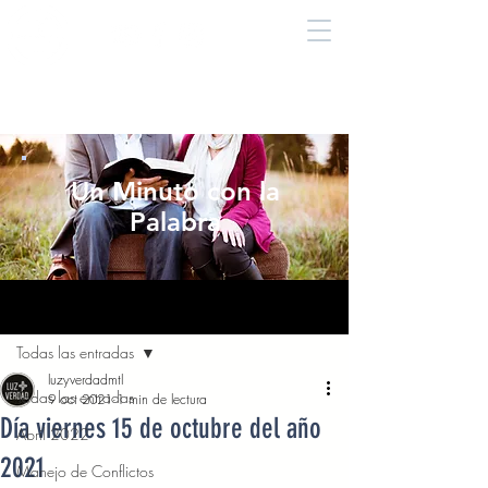
Un Minuto con la
Palabra
Entrada
Todas las entradas
luzyverdadmtl
Todas las entradas
9 oct 2021
1 min de lectura
Día viernes 15 de octubre del año
Abril 2022
2021
Manejo de Conflictos