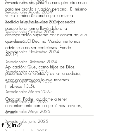
Devocionales Julio 2024
especial dinero, poder o cualquier otra cosa 
para mejorar la situación personal. El mismo 
Devocionales Agosto 2024
verso termina diciendo que la misma 
codicia le quita la vida a su poseedor 
Devocionales Septiembre 2024
porque lo enferma llevándolo a la 
Devocionales Octubre 2024
desesperación suprema por alcanzar aquello 
que desea. El Décimo Mandamiento nos 
Proverbios 27
advierte a no ser codiciosos (Éxodo 
Devocionales Noviembre 2024
20:17). 
Devocionales Diciembre 2024
Aplicación: Que, como hijos de Dios, 
Devocionales Enero 2025
podamos estar alertas y evitar la codicia, 
estar contentos con lo que tenemos 
Devocionales Febrero 2025
(Hebreos 13:5). 
Devocionales Marzo 2025
Oración: Padre, ayúdame a tener 
Devocionales Abril 2025
contentamiento con lo que tú nos provees, 
Devocionales Mayo 2025
amén. 
Devocionales Junio 2025