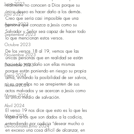
Junio 2023
realmente no conocen a Dios porque su 
único deseo es hacer daño a los demás. 
Julio 2023
Creo que sería casi imposible que una 
Agosto 2023
persona que conozca a Jesús como su 
Salvador y Señor sea capaz de hacer todo 
Septiembre 2023
lo que mencionan estos versos. 
Octubre 2023
De los versos 18 al 19, vemos que las 
Noviembre 2023
únicas personas que en realidad se están 
haciendo más daño son ellas mismas 
Diciembre 2023
porque están poniendo en riesgo su propia 
Enero 2024
alma, evitando la posibilidad de ser salvos, 
si es que ellos no se arrepienten de sus 
Febrero 2024
actos malvados y se acercan a Jesús como 
Marzo 2024
su único medio de salvación. 
Abril 2024
El verso 19 nos dice que esto es lo que les 
Mayo 2024
espera a los que son dados a la codicia, 
entendiendo por codicia “desear mucho o 
Devocionales Junio 2024
en exceso una cosa difícil de alcanzar, en 