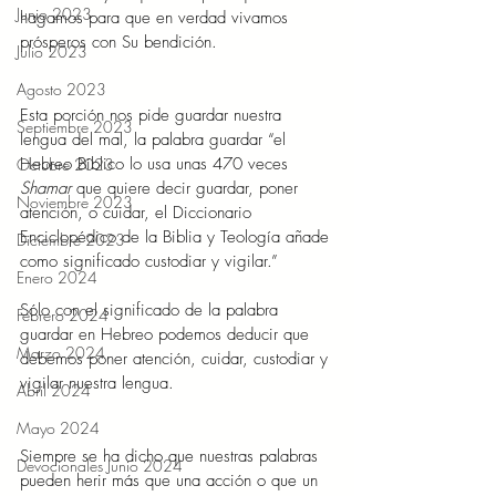
Junio 2023
hagamos para que en verdad vivamos 
prósperos con Su bendición. 
Julio 2023
Agosto 2023
Esta porción nos pide guardar nuestra 
Septiembre 2023
lengua del mal, la palabra guardar “el 
Hebreo Bíblico lo usa unas 470 veces 
Octubre 2023
Shamar 
que quiere decir guardar, poner 
Noviembre 2023
atención, o cuidar, el Diccionario 
Enciclopédico de la Biblia y Teología añade 
Diciembre 2023
como significado custodiar y vigilar.” 
Enero 2024
Sólo con el significado de la palabra 
Febrero 2024
guardar en Hebreo podemos deducir que 
Marzo 2024
debemos poner atención, cuidar, custodiar y 
vigilar nuestra lengua. 
Abril 2024
Mayo 2024
Siempre se ha dicho que nuestras palabras 
Devocionales Junio 2024
pueden herir más que una acción o que un 