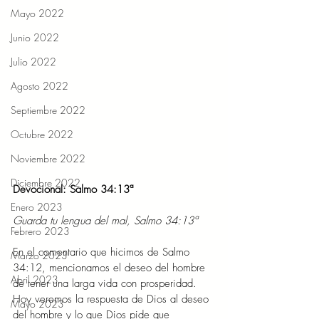
Mayo 2022
Junio 2022
Julio 2022
Agosto 2022
Septiembre 2022
Octubre 2022
Noviembre 2022
Diciembre 2022
Devocional: Salmo 34:13ª 
Enero 2023
Guarda tu lengua del mal, Salmo 34:13ª 
Febrero 2023
En el comentario que hicimos de Salmo 
Marzo 2023
34:12, mencionamos el deseo del hombre 
Abril 2023
de tener una larga vida con prosperidad. 
Hoy veremos la respuesta de Dios al deseo 
Mayo 2023
del hombre y lo que Dios pide que 