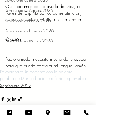
Devocionales Julio 2025
Que podamos con la ayuda de Dios, a 
Devocionales Agosto 2025
través del Espíritu Santo, poner atención, 
cuidar, custodiar y vigilar nuestra lengua. 
Devocionales Enero 2026
Devocionales Febrero 2026
Oración 
Devocionales Marzo 2026
Padre amado, necesito mucho de tu ayuda 
para que pueda controlar mi lengua, amén.  
Devocionales
Un momento con la palabra
palabra de Dios
meditaciones
reflexiones
proverbios
Septiembre 2022
Entradas recientes
Ver todo