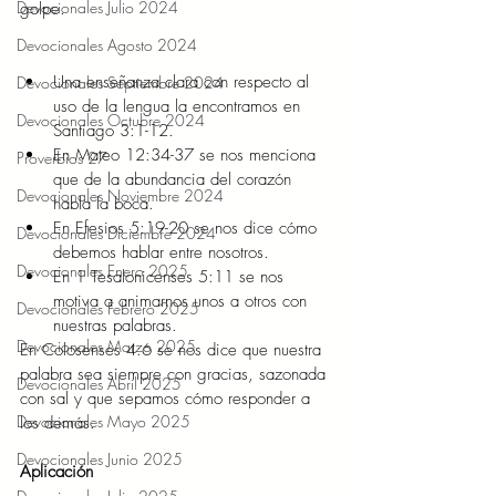
Devocionales Julio 2024
golpe.  
Devocionales Agosto 2024
Una enseñanza clara con respecto al 
Devocionales Septiembre 2024
uso de la lengua la encontramos en 
Devocionales Octubre 2024
Santiago 3:1-12.  
En Mateo 12:34-37 se nos menciona 
Proverbios 27
que de la abundancia del corazón 
Devocionales Noviembre 2024
habla la boca. 
En Efesios 5:19-20 se nos dice cómo 
Devocionales Diciembre 2024
debemos hablar entre nosotros. 
Devocionales Enero 2025
En 1 Tesalonicenses 5:11 se nos 
motiva a animarnos unos a otros con 
Devocionales Febrero 2025
nuestras palabras. 
Devocionales Marzo 2025
En Colosenses 4:6 se nos dice que nuestra 
palabra sea siempre con gracias, sazonada 
Devocionales Abril 2025
con sal y que sepamos cómo responder a 
Devocionales Mayo 2025
los demás. 
Devocionales Junio 2025
Aplicación 