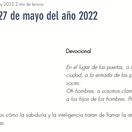
ay 2022
2 min de lectura
2022
Octubre 2022
Noviembre 2022
Diciembre 
 27 de mayo del año 2022
Abril 2023
Mayo 2023
Junio 2023
Julio 2
Devocional  
2023
Noviembre 2023
Diciembre 2023
Enero 2
En el lugar de las puertas, a 
ciudad, a la entrada de las p
Mayo 2024
Devocionales Junio 2024
Devocionales 
voces: 
Oh hombres, a vosotros clamo
a los hijos de los hombres. P
os cómo la sabiduría y la inteligencia tratan de llamar la a
as. 