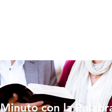
SOY NUEVO
EDUCACION
PREDICAS
DONAR
VIDA IG
Minuto con la Palabr