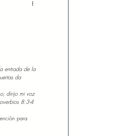
2022
Enero 2023
023
Agosto 2023
024
Febrero 2024
la entrada de la 
uertas da 
Julio 2024
; dirijo mi voz 
roverbios 8:3-4
tención para 