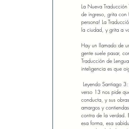
La Nueva Traducción V
de ingreso, grita con
persona! La Traducció
la ciudad, y grita a 
Hay un llamado de urg
gente suele pasar, co
Traducción de Lenguaj
inteligencia es que o
 Leyendo Santiago 3:13-17, vamos a ver que esta lectura nos presenta algo interesante: el 
verso 13 nos pide que
conducta, y sus obra
amargos y contiendas
contra de la verdad. 
esa forma, esa sabidu