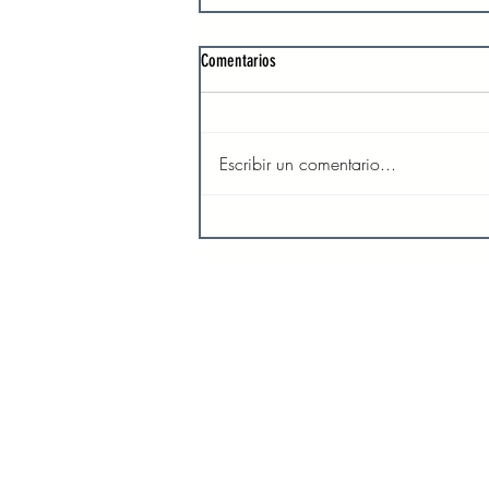
Comentarios
Escribir un comentario...
Dios oye nuestras oraciones
INICIO
SO