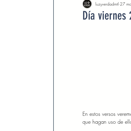
luzyverdadmtl
27 m
Agosto 2022
Septiembre 
Día viernes
Febrero 2023
Marzo 2023
Septiembre 2023
Octubre 
Marzo 2024
Abril 2024
Devocionales Agosto 2024
En estos versos verem
que hagan uso de ell