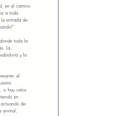
ad, en el camino 
voz a toda 
 la entrada de 
mando!” 
 donde toda la 
s. La 
sabiduría y la 
uestra 
 si hay celos 
tiendo en 
a actuando de 
a animal, 