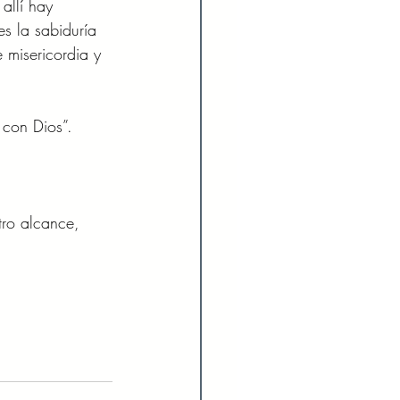
allí hay 
s la sabiduría 
 misericordia y 
 con Dios”. 
tro alcance, 