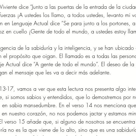
iviente dice “Junto a las puertas de la entrada de la ciud
 fuerzas ¡A ustedes los llamo, a todos ustedes, levanto mi 
n en Lenguaje Actual dice “Se para junto a los portones, a
voz en cuello ¡Gente de todo el mundo, a ustedes estoy lla
encia de la sabiduría y la inteligencia, y se han ubicado
n el propósito que oigan. El llamado es a todas las persona
e Actual dice “A gente de todo el mundo”. El deseo de la 
igan el mensaje que les va a decir más adelante. 
, si somos sabios y entendidos, que lo demostremos por n
s en sabia mansedumbre. En el verso 14 nos menciona que,
 en nuestro corazón, no nos podemos jactar y estamos min
El verso 15 añade que, si alguno de nosotros se encuentr
ría no es la que viene de lo alto, sino que es una sabidurí