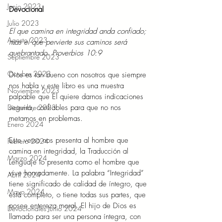
Junio 2023
Devocional 
Julio 2023
El que camina en integridad anda confiado; 
Agosto 2023
mas el que pervierte sus caminos será 
quebrantado. Proverbios 10:9 
Septiembre 2023
Octubre 2023
Dios es tan bueno con nosotros que siempre 
nos habla y este libro es una muestra 
Noviembre 2023
palpable que Él quiere darnos indicaciones 
Diciembre 2023
seguirá, confiables para que no nos 
metamos en problemas. 
Enero 2024
Este verso nos presenta al hombre que 
Febrero 2024
camina en integridad, la Traducción al 
Marzo 2024
Lenguaje lo presenta como el hombre que 
vive honradamente. La palabra “Integridad” 
Abril 2024
tiene significado de calidad de íntegro, que 
Mayo 2024
está completo, o tiene todas sus partes, que 
posee entereza moral. El hijo de Dios es 
Devocionales Junio 2024
llamado para ser una persona íntegra, con 