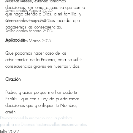
Devocionales Julio 2025
Muchas veces, cuando tomamos 
decisiones, sin tomar en cuenta que con lo 
Devocionales Agosto 2025
que hago ofendo a Dios, a mi familia, y 
Devocionales Enero 2026
aún a mí mismo, debemos recordar que 
pagaremos las consecuencias. 
Devocionales Febrero 2026
Aplicación 
Devocionales Marzo 2026
Que podamos hacer caso de las 
advertencias de la Palabra, para no sufrir 
consecuencias graves en nuestras vidas. 
Oración 
Padre, gracias porque me has dado tu 
Espíritu, que con su ayuda pueda tomar 
decisiones que glorifiquen tu Nombre, 
amén. 
Devocionales
Un momento con la palabra
palabra de Dios
meditaciones
reflexiones
proverbios
Julio 2022