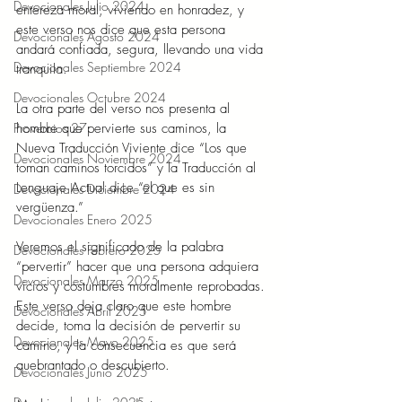
Devocionales Julio 2024
entereza moral, viviendo en honradez, y 
este verso nos dice que esta persona 
Devocionales Agosto 2024
andará confiada, segura, llevando una vida 
Devocionales Septiembre 2024
tranquila. 
Devocionales Octubre 2024
La otra parte del verso nos presenta al 
Proverbios 27
hombre que pervierte sus caminos, la 
Nueva Traducción Viviente dice “Los que 
Devocionales Noviembre 2024
toman caminos torcidos” y la Traducción al 
Lenguaje Actual dice “el que es sin 
Devocionales Diciembre 2024
vergüenza.” 
Devocionales Enero 2025
Veremos el significado de la palabra 
Devocionales Febrero 2025
“pervertir” hacer que una persona adquiera 
Devocionales Marzo 2025
vicios y costumbres moralmente reprobadas. 
Este verso deja claro que este hombre 
Devocionales Abril 2025
decide, toma la decisión de pervertir su 
Devocionales Mayo 2025
camino, y la consecuencia es que será 
quebrantado o descubierto. 
Devocionales Junio 2025