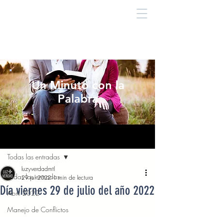
Un Minuto con la
Palabra
Entrada
Todas las entradas
luzyverdadmtl
Todas las entradas
29 jul 2022
1 min de lectura
Día viernes 29 de julio del año 2022
Abril 2022
Manejo de Conflictos