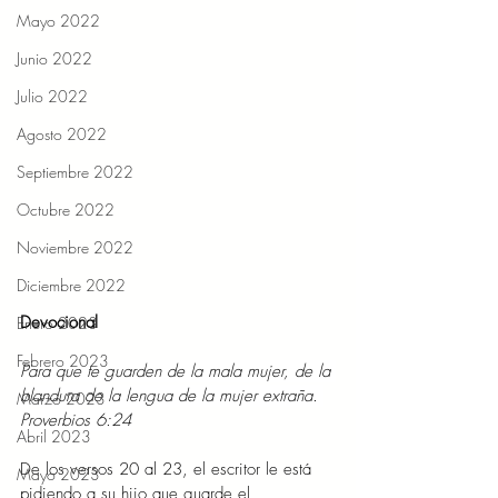
Mayo 2022
Junio 2022
Julio 2022
Agosto 2022
Septiembre 2022
Octubre 2022
Noviembre 2022
Diciembre 2022
Devocional 
Enero 2023
Febrero 2023
Para que te guarden de la mala mujer, de la 
blandura de la lengua de la mujer extraña. 
Marzo 2023
Proverbios 6:24
Abril 2023
De los versos 20 al 23, el escritor le está 
Mayo 2023
pidiendo a su hijo que guarde el 