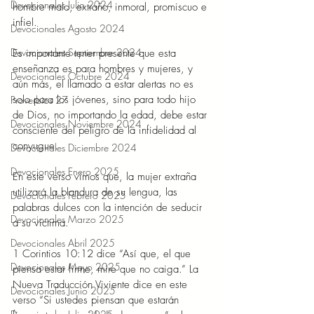
Devocionales Julio 2024
hombre malo, extraño, inmoral, promiscuo e 
infiel. 
Devocionales Agosto 2024
Devocionales Septiembre 2024
Es importante tener presente que esta 
enseñanza es para hombres y mujeres, y 
Devocionales Octubre 2024
aún más, el llamado a estar alertas no es 
solo para los jóvenes, sino para todo hijo 
Proverbios 27
de Dios, no importando la edad, debe estar 
Devocionales Noviembre 2024
consciente del peligro de la infidelidad al 
conyugue. 
Devocionales Diciembre 2024
Devocionales Enero 2025
En este verso vimos que, la mujer extraña 
utilizará la blandura de su lengua, las 
Devocionales Febrero 2025
palabras dulces con la intención de seducir 
Devocionales Marzo 2025
a su víctima. 
Devocionales Abril 2025
1 Corintios 10:12 dice “Así que, el que 
Devocionales Mayo 2025
piensa estar firme, mire que no caiga.” La 
Nueva Traducción Viviente dice en este 
Devocionales Junio 2025
verso “Si ustedes piensan que estarán 