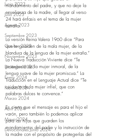
Junio 2023
mandamiento del padre, y que no deje la 
enseñanza de la madre, al llegar al verso 
Julio 2023
24 hará énfasis en el tema de la mujer 
Agosto 2023
extraña. 
Septiembre 2023
La versión Reina Valera 1960 dice “Para 
Octubre 2023
que te guarden de la mala mujer, de la 
blandura de la lengua de la mujer extraña.” 
Noviembre 2023
La Nueva Traducción Viviente dice “Te 
protegerán de la mujer inmoral, de la 
Diciembre 2023
lengua suave de la mujer promiscua.” La 
Enero 2024
Traducción en el Lenguaje Actual dice “Te 
cuidarán de la mujer infiel, que con 
Febrero 2024
palabras dulces te convence.”  
Marzo 2024
Es cierto que el mensaje es para el hijo el 
Abril 2024
varón, pero también lo podemos aplicar 
Mayo 2024
para las hijas que guarden los 
mandamientos del padre y la instrucción de 
Devocionales Junio 2024
la madre con el propósito de protegerlas del 