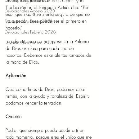
Devocionales Julio 2025
firmes, tengan cuidado de no caer” y la 
Traducción en el Lenguaje Actual dice “Por 
Devocionales Agosto 2025
eso, que nadie se sienta seguro de que no 
va a pecar, pues puede ser el primero en 
Devocionales Enero 2026
hacerlo.” 
Devocionales Febrero 2026
La advertencia que nos presenta la Palabra 
Devocionales Marzo 2026
de Dios es clara para cada uno de 
nosotros. Debemos estar alertas tomados de 
la mano de Dios.  
Aplicación 
Que como hijos de Dios, podamos estar 
firmes, con la ayuda y fortaleza del Espíritu 
podamos vencer la tentación. 
Oración 
Padre, que siempre pueda acudir a ti en 
todo momento, porque eres el único que me 