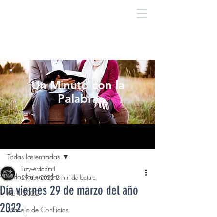
Un Minuto con la
Palabra
Entrada
Todas las entradas
luzyverdadmtl
Todas las entradas
29 abr 2022
2 min de lectura
Día viernes 29 de marzo del año
Abril 2022
2022
Manejo de Conflictos