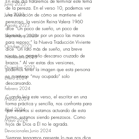
En este día trataremos de terminar este tema 
Junio 2023
de la pereza. En el verso 10, podemos ver 
Julio 2023
una ilustración de cómo se mantiene el 
perezoso, la versión Reina Valera 1960 
Agosto 2023
dice “Un poco de sueño, un poco de 
dormitar, y cruzar por un poco las manos 
Septiembre 2023
para reposo;” la Nueva Traducción Viviente 
Octubre 2023
dice “Un rato más de sueño, una breve 
siesta, un pequeño descanso cruzado de 
Noviembre 2023
brazos.” Al ver estas dos versiones, 
Diciembre 2023
podemos tener la imagen que esta persona 
se mantiene “muy ocupado” solo 
Enero 2024
descansando.   
Febrero 2024
Cuando leía este verso, el escritor en una 
Marzo 2024
forma práctica y sencilla, nos confronta para 
Abril 2024
que veamos si estamos actuando de esta 
forma, estamos siendo perezosos. Como 
Mayo 2024
hijos de Dios a Él no le agrada.  
Devocionales Junio 2024
Siempre tengamos presente lo que nos dice 