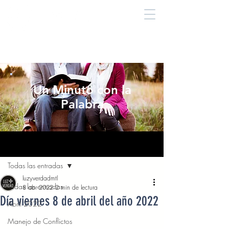
Un Minuto con la
Palabra
Entrada
Todas las entradas
luzyverdadmtl
Todas las entradas
8 abr 2022
2 min de lectura
Día viernes 8 de abril del año 2022
Abril 2022
Manejo de Conflictos