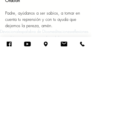
Oración 
Padre, ayúdanos a ser sabios, a tomar en 
cuenta tu reprensión y con tu ayuda que 
dejemos la pereza, amén.
Devocionales
palabra de Dios
meditaciones
reflexiones
proverbios
un momento con la palabra
pereza
Abril 2022
Entradas recientes
Ver todo