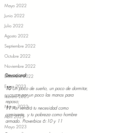
Mayo 2022
Junio 2022
Julio 2022
Agosto 2022
Septiembre 2022
Octubre 2022
Noviembre 2022
Devocional 
Diciembre 2022
Enero 2023
10 
Un poco de sueño, un poco de dormitar, 
y cruzar por un poco las manos para 
Febrero 2023
reposo; 
Marzo 2023
11 
Así vendrá tu necesidad como 
caminante, y tu pobreza como hombre 
Abril 2023
armado. Proverbios 6:10 y 11 
Mayo 2023