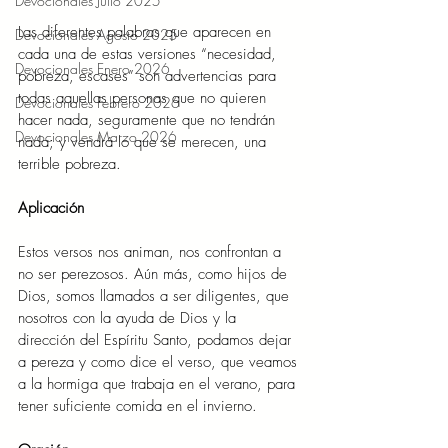
Devocionales Julio 2025
Las diferentes palabras que aparecen en 
Devocionales Agosto 2025
cada una de estas versiones “necesidad, 
Devocionales Enero 2026
pobreza, escases” son advertencias para 
todas aquellas personas que no quieren 
Devocionales Febrero 2026
hacer nada, seguramente que no tendrán 
Devocionales Marzo 2026
nada; y vendrá lo que se merecen, una 
terrible pobreza.  
Aplicación 
Estos versos nos animan, nos confrontan a 
no ser perezosos. Aún más, como hijos de 
Dios, somos llamados a ser diligentes, que 
nosotros con la ayuda de Dios y la 
dirección del Espíritu Santo, podamos dejar 
a pereza y como dice el verso, que veamos 
a la hormiga que trabaja en el verano, para 
tener suficiente comida en el invierno.  