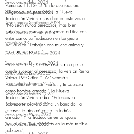
Devocionales Julio 2024
Romanos 11:12-13 “En lo que requiere 
diligencia, no perezosos, la Nueva 
Devocionales Agosto 2024
Traducción Viviente nos dice en este verso 
Devocionales Septiembre 2024
“No sean nunca perezosos, más bien 
trabajen con esmero y sirvamos a Dios con 
Devocionales Octubre 2024
entusiasmo. La Traducción en Lenguaje 
Proverbios 27
Actual dice “Trabajen con mucho ánimo y 
no sean perezosos.”  
Devocionales Noviembre 2024
Devocionales Diciembre 2024
En el verso 11, se nos presenta lo que le 
puede suceder al perezoso, la versión Reina 
Devocionales Enero 2025
Valera 1960 dice “  Así vendrá tu 
Devocionales Febrero 2025
necesidad como caminante, y tu pobreza 
como hombre armado.” La Nueva 
Devocionales Marzo 2025
Traducción Viviente dice “Entonces la 
Devocionales Abril 2025
pobreza te asaltará como un bandido; la 
escasez te atacará como un ladrón 
Devocionales Mayo 2025
armado.” Y la Traducción en Lenguaje 
Actual dice “Así acabarás en la más terrible 
Devocionales Junio 2025
pobreza.”  