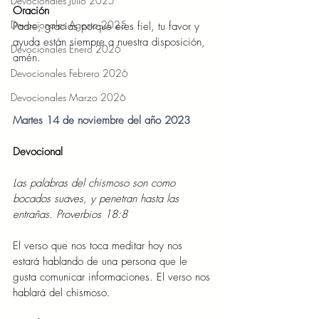
Devocionales Julio 2025
Oración 
Devocionales Agosto 2025
Padre, gracias porque eres fiel, tu favor y 
ayuda están siempre a nuestra disposición, 
Devocionales Enero 2026
amén.
Devocionales Febrero 2026
Devocionales Marzo 2026
Martes 14 de noviembre del año 2023
Devocional
Las palabras del chismoso son como 
bocados suaves, y penetran hasta las 
entrañas. Proverbios 18:8
El verso que nos toca meditar hoy nos 
estará hablando de una persona que le 
gusta comunicar informaciones. El verso nos 
hablará del chismoso.