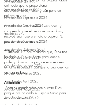
verso de hoy es que son los propios labios 
Devocionales Julio 2024
del necio que le proporcionan 
Devocionales Agosto 2024
quebrantamiento, ruina, y aún pone en 
peligro su vida.
Devocionales Septiembre 2024
Devocionales Octubre 2024
Cuando leía las diferentes versiones, y 
comprendía que el necio se hace daño, 
Proverbios 27
recordé una frase o un dicho popular “El 
pez por su boca muere.”
Devocionales Noviembre 2024
Devocionales Diciembre 2024
2 Timoteo 1:7 nos recuerda que, Dios nos 
ha dado el Espíritu Santo para tener el 
Devocionales Enero 2025
poder y dominio propio, de esta manera 
Devocionales Febrero 2025
evitar la necedad y aún que la publiquemos 
en nuestra boca.
Devocionales Marzo 2025
Devocionales Abril 2025
Aplicación
Seamos agradecidos con nuestro Dios, 
Devocionales Mayo 2025
porque nos ha dado el Espíritu Santo para 
Devocionales Junio 2025
evitar la necedad.