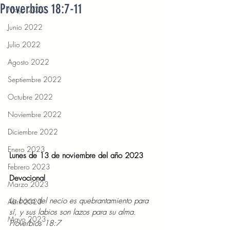
Proverbios 18:7-11
Mayo 2022
Junio 2022
Julio 2022
Agosto 2022
Septiembre 2022
Octubre 2022
Noviembre 2022
Diciembre 2022
Enero 2023
Lunes de 13 de noviembre del año 2023
Febrero 2023
Devocional
Marzo 2023
La boca del necio es quebrantamiento para 
Abril 2023
sí, y sus labios son lazos para su alma. 
Mayo 2023
Proverbios 18:7