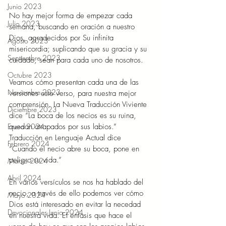
Junio 2023
No hay mejor forma de empezar cada 
Julio 2023
semana, buscando en oración a nuestro 
Dios, agradecidos por Su infinita 
Agosto 2023
misericordia; suplicando que su gracia y su 
Septiembre 2023
cuidado, sean para cada uno de nosotros.
Octubre 2023
Veamos cómo presentan cada una de las 
Noviembre 2023
versiones este verso, para nuestra mejor 
comprensión. La Nueva Traducción Viviente 
Diciembre 2023
dice “La boca de los necios es su ruina, 
quedan atrapados por sus labios.” 
Enero 2024
Traducción en Lenguaje Actual dice 
Febrero 2024
“Cuando el necio abre su boca, pone en 
peligro su vida.”
Marzo 2024
Abril 2024
En varios versículos se nos ha hablado del 
necio, a través de ello podemos ver cómo 
Mayo 2024
Dios está interesado en evitar la necedad 
Devocionales Junio 2024
en nuestra vida. El énfasis que hace el 