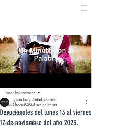
Un Minuto con la
Palabra
Entrada
Todas las entradas
Iglesia Luz y Verdad, Montreal
Todas las entradas
19 nov 2023
5 min de lectura
Devocionales del lunes 13 al viernes
Abril 2022
17 de noviembre del año 2023.
Manejo de Conflictos