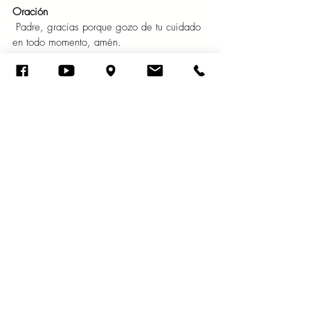
Oración
Padre, gracias porque gozo de tu cuidado 
en todo momento, amén.
Viernes 17 de noviembre del año 2023
Devocional
Las riquezas del rico son su ciudad 
fortificada, y como un muro alto en su 
imaginación. Proverbios 18:11
Qué hermoso privilegio el poder meditar en 
la Palabra de Dios, ya que ella siempre trae 
bendición a nuestras vidas.
A continuación, veremos cómo presentan las 
diferentes versiones este versículo. Nueva 