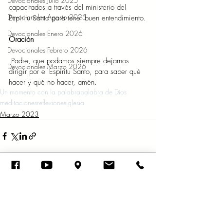
Devocionales Julio 2025
capacitados a través del ministerio del 
Devocionales Agosto 2025
Espíritu Santo para tener buen entendimiento.
Devocionales Enero 2026
Oración 
Devocionales Febrero 2026
 Padre, que podamos siempre dejarnos 
Devocionales Marzo 2026
dirigir por el Espíritu Santo, para saber qué 
hacer y qué no hacer, amén.
Un momento con la palabra
palabra de Dios
meditaciones
reflexiones
iglesia
Marzo 2023
Entradas recientes
Ver todo