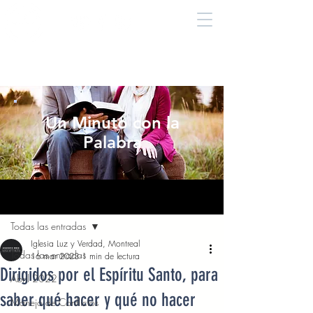
Un Minuto con la
Palabra
Entrada
Todas las entradas
Iglesia Luz y Verdad, Montreal
Todas las entradas
16 mar 2023
1 min de lectura
Dirigidos por el Espíritu Santo, para
Abril 2022
saber qué hacer y qué no hacer
Manejo de Conflictos