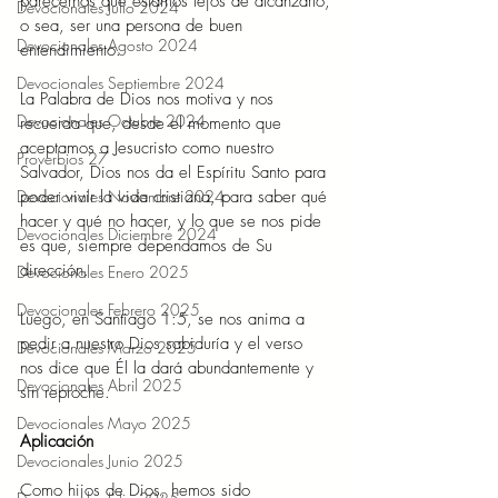
parecernos que estamos lejos de alcanzarlo, 
Devocionales Julio 2024
o sea, ser una persona de buen 
Devocionales Agosto 2024
entendimiento.
Devocionales Septiembre 2024
La Palabra de Dios nos motiva y nos 
Devocionales Octubre 2024
recuerda que, desde el momento que 
aceptamos a Jesucristo como nuestro 
Proverbios 27
Salvador, Dios nos da el Espíritu Santo para 
poder vivir la vida cristiana, para saber qué 
Devocionales Noviembre 2024
hacer y qué no hacer, y lo que se nos pide 
Devocionales Diciembre 2024
es que, siempre dependamos de Su 
dirección.
Devocionales Enero 2025
Devocionales Febrero 2025
Luego, en Santiago 1:5, se nos anima a 
pedir a nuestro Dios sabiduría y el verso 
Devocionales Marzo 2025
nos dice que Él la dará abundantemente y 
Devocionales Abril 2025
sin reproche.
Devocionales Mayo 2025
Aplicación 
Devocionales Junio 2025
Como hijos de Dios, hemos sido 