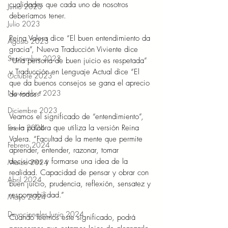
cualidades que cada uno de nosotros 
Junio 2023
deberíamos tener.
Julio 2023
Reina Valera dice “El buen entendimiento da 
Agosto 2023
gracia”, Nueva Traducción Viviente dice 
Septiembre 2023
“Una persona de buen juicio es respetada” 
y Traducción en Lenguaje Actual dice “El 
Octubre 2023
que da buenos consejos se gana el aprecio 
Noviembre 2023
de todos.”
Diciembre 2023
Veamos el significado de “entendimiento”, 
es la palabra que utiliza la versión Reina 
Enero 2024
Valera. “Facultad de la mente que permite 
Febrero 2024
aprender, entender, razonar, tomar 
decisiones y formarse una idea de la 
Marzo 2024
realidad. Capacidad de pensar y obrar con 
Abril 2024
buen juicio, prudencia, reflexión, sensatez y 
responsabilidad.”
Mayo 2024
Devocionales Junio 2024
Cuando leemos este significado, podrá 