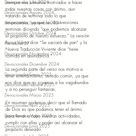
Devocionales Julio 2024
siempre nos sintamos motivados a hacer 
todas nuestras cosas con ánimo, aun 
Devocionales Agosto 2024
tratando de terminar todo lo que 
empezamos, ya que las dos versiones 
Devocionales Septiembre 2024
terminan diciendo “que podremos alcanzar 
Devocionales Octubre 2024
el propósito de nuestro esfuerzo.” La versión 
Reina Valera dice “Se saciará de pan” y la 
Proverbios 27
Nueva Traducción Viviente dice “tiene 
Devocionales Noviembre 2024
comida en abundancia.” 
Devocionales Diciembre 2024
La segunda parte del verso nos motiva a 
Devocionales Enero 2025
tener entendimiento, sentido común, ya que 
nos dice que no sigamos a los vagabundos 
Devocionales Febrero 2025
y a no perseguir fantasías.  
Devocionales Marzo 2025
En resumen podemos decir que el llamado 
Devocionales Abril 2025
de Dios es que podamos tener el ánimo 
Devocionales Mayo 2025
para llevar a cabo nuestras actividades, 
cumplir con ellas y poder así alcanzar el 
Devocionales Junio 2025
propósito deseado. 