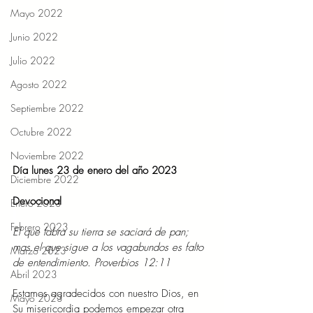
Mayo 2022
Junio 2022
Julio 2022
Agosto 2022
Septiembre 2022
Octubre 2022
Noviembre 2022
Día lunes 23 de enero del año 2023
Diciembre 2022
Devocional 
Enero 2023
Febrero 2023
El que labra su tierra se saciará de pan; 
mas el que sigue a los vagabundos es falto 
Marzo 2023
de entendimiento. Proverbios 12:11 
Abril 2023
Estamos agradecidos con nuestro Dios, en 
Mayo 2023
Su misericordia podemos empezar otra 