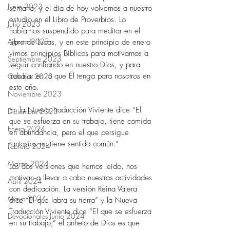
Junio 2023
semana, y el día de hoy volvemos a nuestro 
estudio en el Libro de Proverbios. Lo 
Julio 2023
habíamos suspendido para meditar en el 
Agosto 2023
Libro de Lucas, y en este principio de enero 
vimos principios Bíblicos para motivarnos a 
Septiembre 2023
seguir confiando en nuestro Dios, y para 
trabajar en lo que Él tenga para nosotros en 
Octubre 2023
este año. 
Noviembre 2023
En la Nueva Traducción Viviente dice “El 
Diciembre 2023
que se esfuerza en su trabajo, tiene comida 
Enero 2024
en abundancia, pero el que persigue 
fantasías no tiene sentido común.” 
Febrero 2024
Marzo 2024
Las dos versiones que hemos leído, nos 
motivan a llevar a cabo nuestras actividades 
Abril 2024
con dedicación. La versión Reina Valera 
Mayo 2024
dice “El que labra su tierra” y la Nueva 
Traducción Viviente dice “El que se esfuerza 
Devocionales Junio 2024
en su trabajo,” el anhelo de Dios es que 