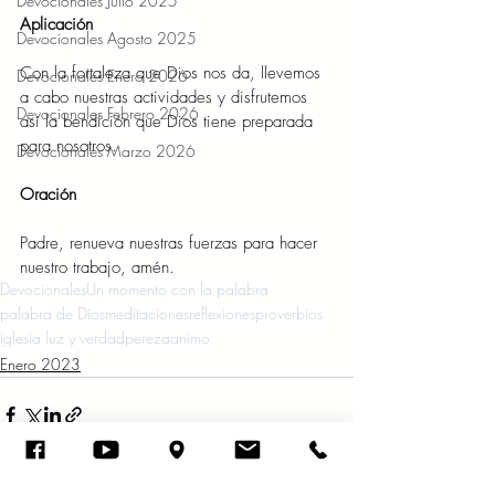
Devocionales Julio 2025
Aplicación 
Devocionales Agosto 2025
Con la fortaleza que Dios nos da, llevemos 
Devocionales Enero 2026
a cabo nuestras actividades y disfrutemos 
Devocionales Febrero 2026
así la bendición que Dios tiene preparada 
para nosotros. 
Devocionales Marzo 2026
Oración 
Padre, renueva nuestras fuerzas para hacer 
nuestro trabajo, amén. 
Devocionales
Un momento con la palabra
palabra de Dios
meditaciones
reflexiones
proverbios
iglesia luz y verdad
pereza
animo
Enero 2023