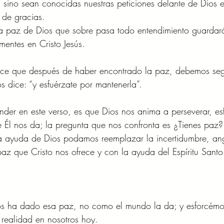
, sino sean conocidas nuestras peticiones delante de Dios 
 de gracias.
Y la paz de Dios que sobre pasa todo entendimiento guardar
mentes en Cristo Jesús.
dice que después de haber encontrado la paz, debemos seg
s dice: “y esfuérzate por mantenerla”.
er en este verso, es que Dios nos anima a perseverar, es
 Él nos da; la pregunta que nos confronta es ¿Tienes paz
la ayuda de Dios podamos reemplazar la incertidumbre, ang
 paz que Cristo nos ofrece y con la ayuda del Espíritu Sant
os ha dado esa paz, no como el mundo la da; y esforcém
realidad en nosotros hoy.