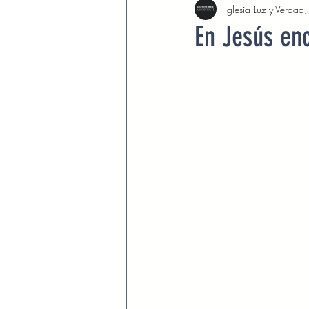
Iglesia Luz y Verdad
Agosto 2022
Septiembre 
En Jesús en
Febrero 2023
Marzo 2023
Septiembre 2023
Octubre 
Marzo 2024
Abril 2024
Devocionales Agosto 2024