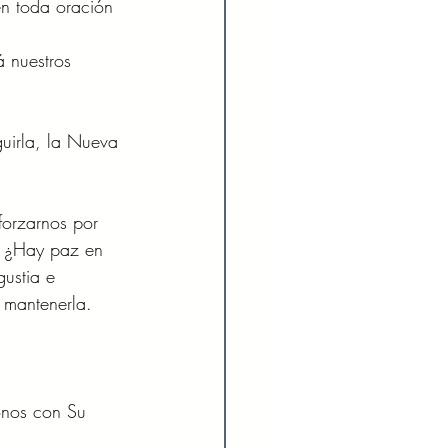
en toda oración 
á nuestros 
uirla, la Nueva 
forzarnos por 
? ¿Hay paz en 
ustia e 
o mantenerla.
onos con Su 