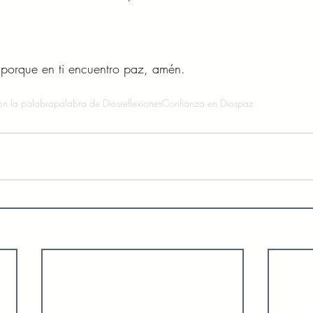
porque en ti encuentro paz, amén.
n la palabra
palabra de Dios
reflexiones
Confianza en Dios
paz