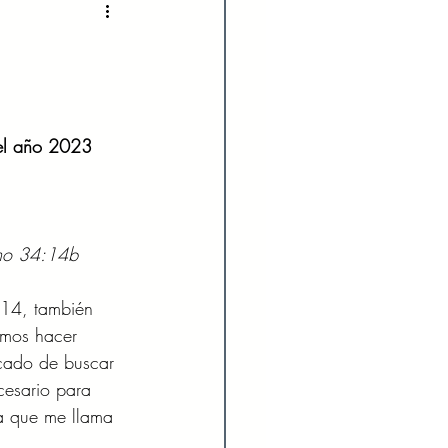
2022
Enero 2023
023
Agosto 2023
el año 2023
024
Febrero 2024
lmo 34:14b
Julio 2024
 14, también 
mos hacer 
icado de buscar 
cesario para 
ea que me llama 