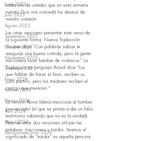
Junio 2023
cada uno de ustedes que en esta semana 
nuestro Dios nos conceda los deseos de 
Julio 2023
nuestro corazón. 
Agosto 2023
Las otras versiones presentan este verso de 
Septiembre 2023
la siguiente forma: Nueva Traducción 
Viviente dice “Con palabras sabias te 
Octubre 2023
aseguras una buena comida, pero la gente 
Noviembre 2023
traicionera tiene hambre de violencia.” La 
Traducción en Lenguaje Actual dice “Los 
Diciembre 2023
que hablan de hacer el bien, reciben su 
Enero 2024
justo premio, pero los traidores reciben el 
castigo que merecen.” 
Febrero 2024
Marzo 2024
La versión Reina Valera menciona al hombre 
prevaricador (el que se presta a dar un falso 
Abril 2024
testimonio sabiendo que no es la verdad). 
Mayo 2024
Pero las otras dos versiones utilizan las 
palabras: traicionero y traidor. Veamos el 
Devocionales Junio 2024
significado de “traidor” es aquella persona 