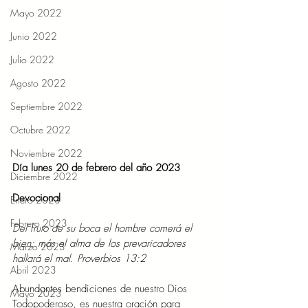
Mayo 2022
Junio 2022
Julio 2022
Agosto 2022
Septiembre 2022
Octubre 2022
Noviembre 2022
Día lunes 20 de febrero del año 2023
Diciembre 2022
Devocional 
Enero 2023
Febrero 2023
Del fruto de su boca el hombre comerá el 
bien; más el alma de los prevaricadores 
Marzo 2023
hallará el mal. Proverbios 13:2 
Abril 2023
Abundantes bendiciones de nuestro Dios 
Mayo 2023
Todopoderoso, es nuestra oración para 