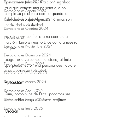
Devocionales Julio 2024
que comete traición. “Traición” significa 
falta que comete una persona que no 
Devocionales Agosto 2024
cumple su palabra o que no guarda la 
fidelidad debida. Algunos sinónimos son: 
Devocionales Septiembre 2024
infidelidad y deslealtad. 
Devocionales Octubre 2024
La Biblia nos confronta a no caer en la 
Proverbios 27
traición, tanto a nuestro Dios como a nuestro 
Devocionales Noviembre 2024
prójimo. 
Devocionales Diciembre 2024
Luego, este verso nos menciona, el fruto 
Devocionales Enero 2025
que puede recibir una persona que habla el 
bien y actúa en fidelidad. 
Devocionales Febrero 2025
Devocionales Marzo 2025
Aplicación 
Devocionales Abril 2025
Que, como hijos de Dios, podamos ser 
Devocionales Mayo 2025
fieles a Él y fieles a nuestros prójimos. 
Devocionales Junio 2025
Oración 