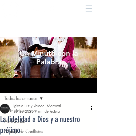
Un Minuto con la
Palabra
Entrada
Todas las entradas
Iglesia Luz y Verdad, Montreal
Todas las entradas
20 feb 2023
1 min de lectura
La fidelidad a Dios y a nuestro
Abril 2022
prójimo
Manejo de Conflictos