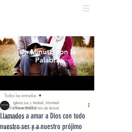
Un Minuto con la
Palabra
Entrada
Todas las entradas
Iglesia Luz y Verdad, Montreal
Todas las entradas
29 mar 2023
2 min de lectura
Llamados a amar a Dios con todo
Abril 2022
nuestro ser y a nuestro prójimo
Manejo de Conflictos