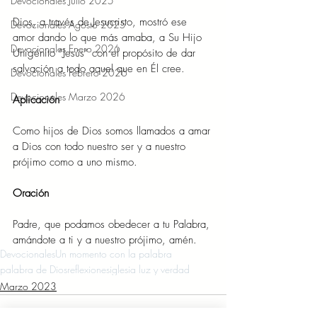
Devocionales Julio 2025
Dios, a través de Jesucristo, mostró ese 
Devocionales Agosto 2025
amor dando lo que más amaba, a Su Hijo 
Devocionales Enero 2026
Unigénito “Jesús” con el propósito de dar 
salvación a todo aquel que en Él cree. 
Devocionales Febrero 2026
Devocionales Marzo 2026
Aplicación    
Como hijos de Dios somos llamados a amar 
a Dios con todo nuestro ser y a nuestro 
prójimo como a uno mismo. 
Oración 
Padre, que podamos obedecer a tu Palabra, 
amándote a ti y a nuestro prójimo, amén. 
Devocionales
Un momento con la palabra
palabra de Dios
reflexiones
iglesia luz y verdad
Marzo 2023