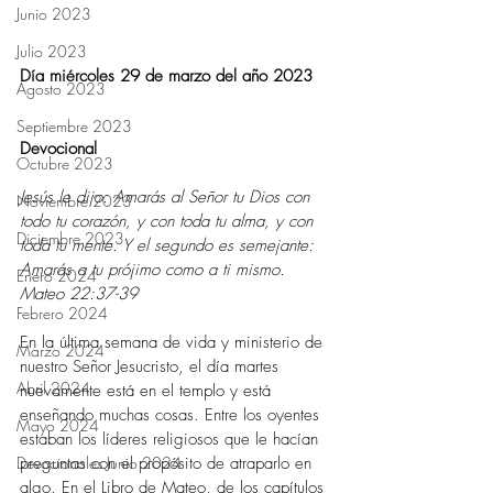
Junio 2023
Julio 2023
Día miércoles 29 de marzo del año 2023  
Agosto 2023
Septiembre 2023
Devocional  
Octubre 2023
Jesús le dijo: Amarás al Señor tu Dios con 
Noviembre 2023
todo tu corazón, y con toda tu alma, y con 
Diciembre 2023
toda tu mente. Y el segundo es semejante: 
Amarás a tu prójimo como a ti mismo. 
Enero 2024
Mateo 22:37-39 
Febrero 2024
En la última semana de vida y ministerio de 
Marzo 2024
nuestro Señor Jesucristo, el día martes 
Abril 2024
nuevamente está en el templo y está 
enseñando muchas cosas. Entre los oyentes 
Mayo 2024
estaban los líderes religiosos que le hacían 
Devocionales Junio 2024
preguntas con el propósito de atraparlo en 
algo. En el Libro de Mateo, de los capítulos 