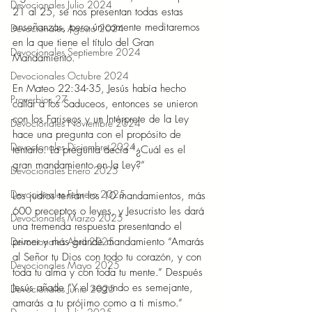
Devocionales Julio 2024
21 al 25, se nos presentan todas estas 
enseñanzas, pero únicamente meditaremos 
Devocionales Agosto 2024
en la que tiene el título del Gran 
Devocionales Septiembre 2024
Mandamiento. 
Devocionales Octubre 2024
En Mateo 22:34-35, Jesús había hecho 
Proverbios 27
callar a los Saduceos, entonces se unieron 
con los Fariseos y un Intérprete de la Ley 
Devocionales Noviembre 2024
hace una pregunta con el propósito de 
Devocionales Diciembre 2024
tentarlo. La pregunta decía “¿Cuál es el 
gran mandamiento en la Ley?” 
Devocionales Enero 2025
Devocionales Febrero 2025
Los judíos tenían los 10 mandamientos, más 
600 preceptos o leyes, y Jesucristo les dará 
Devocionales Marzo 2025
una tremenda respuesta presentando el 
Devocionales Abril 2025
primer y más grande mandamiento “Amarás 
al Señor tu Dios con todo tu corazón, y con 
Devocionales Mayo 2025
toda tu alma y con toda tu mente.” Después 
Jesús añade “Y el segundo es semejante, 
Devocionales Junio 2025
amarás a tu prójimo como a ti mismo.” 