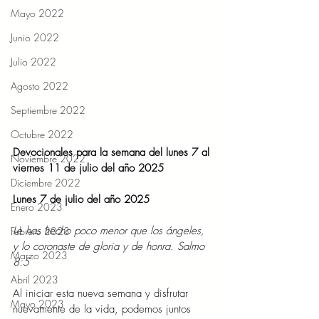
Mayo 2022
Junio 2022
Julio 2022
Agosto 2022
Septiembre 2022
Octubre 2022
Devocionales para la semana del lunes 7 al 
Noviembre 2022
viernes 11 de julio del año 2025
Diciembre 2022
Lunes 7 de julio del año 2025
Enero 2023
Le has hecho poco menor que los ángeles, 
Febrero 2023
y lo coronaste de gloria y de honra. Salmo 
Marzo 2023
8:5
Abril 2023
Al iniciar esta nueva semana y disfrutar 
Mayo 2023
nuevamente de la vida, podemos juntos 