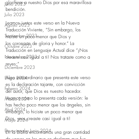
glorificar a nuestro Dios por esa maravillosa 
Junio 2023
bendición.
Julio 2023
Leamos juntos este verso en la Nueva 
Agosto 2023
Traducción Viviente, “Sin embargo, los 
Septiembre 2023
hiciste un poco menor que Dios y 
los coronaste de gloria y honor.” La 
Octubre 2023
Traducción en Lenguaje Actual dice “¡Nos 
Noviembre 2023
creaste casi igual a ti! Nos trataste como a 
reyes;”
Diciembre 2023
Algo extraordinario que presenta este verso 
Enero 2024
es la declaración tajante, con convicción 
Febrero 2024
del autor, que Dios es nuestro hacedor. 
Veamos cómo lo presenta cada versión: le 
Marzo 2024
has hecho poco menor que los ángeles, sin 
Abril 2024
embargo, lo hiciste un poco menor que 
Dios, ¡nos creaste casi igual a ti!
Mayo 2024
Devocionales Junio 2024
En la Biblia encontramos una gran cantidad 