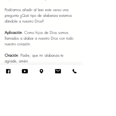
Podríamos añadir al leer este verso una 
pregunta ¿Qué tipo de alabanza estamos 
dándole a nuestro Dios?
Aplicación
: Como hijos de Dios somos 
llamados a alabar a nuestro Dios con todo 
nuestro corazón.
Oración
: Padre, que mi alabanza te 
agrade, amén.
Viernes 11 de julio del año 2025
Me alegraré y me regocijaré en ti; cantaré 
a tu nombre, oh Altísimo. Salmo 9:2
Damos gracias a nuestro Dios porque nos 