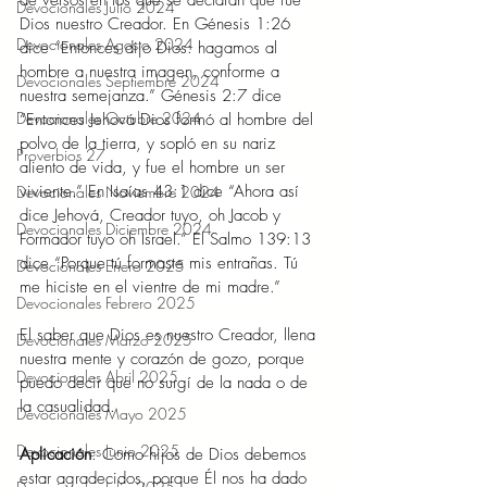
de versos en los que se declaran que fue 
Devocionales Julio 2024
Dios nuestro Creador. En Génesis 1:26 
Devocionales Agosto 2024
dice “Entonces dijo Dios: hagamos al 
hombre a nuestra imagen, conforme a 
Devocionales Septiembre 2024
nuestra semejanza.” Génesis 2:7 dice 
Devocionales Octubre 2024
“Entonces Jehová Dios formó al hombre del 
polvo de la tierra, y sopló en su nariz 
Proverbios 27
aliento de vida, y fue el hombre un ser 
viviente.” En Isaías 43:1 dice “Ahora así 
Devocionales Noviembre 2024
dice Jehová, Creador tuyo, oh Jacob y 
Devocionales Diciembre 2024
Formador tuyo oh Israel.” El Salmo 139:13 
dice “Porque tú formaste mis entrañas. Tú 
Devocionales Enero 2025
me hiciste en el vientre de mi madre.”
Devocionales Febrero 2025
El saber que Dios es nuestro Creador, llena 
Devocionales Marzo 2025
nuestra mente y corazón de gozo, porque 
Devocionales Abril 2025
puedo decir que no surgí de la nada o de 
la casualidad.
Devocionales Mayo 2025
Devocionales Junio 2025
Aplicación
: Como hijos de Dios debemos 
estar agradecidos, porque Él nos ha dado 