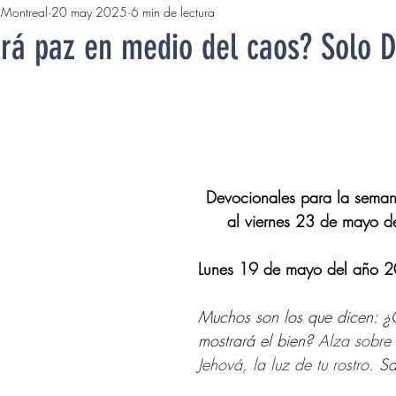
, Montreal
20 may 2025
6 min de lectura
2022
Octubre 2022
Noviembre 2022
Diciembre 
rá paz en medio del caos? Solo D
Abril 2023
Mayo 2023
Junio 2023
Julio 2
2023
Noviembre 2023
Diciembre 2023
Enero 2
Devocionales para la seman
al viernes 23 de mayo 
Mayo 2024
Devocionales Junio 2024
Devocionales 
Lunes 19 de mayo del año 
Muchos son los que dicen: ¿
mostrará el bien? 
Alza sobre 
Jehová, la luz de tu rostro.
 S