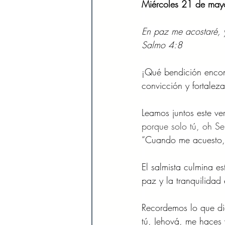
Miércoles 21 de may
En paz me acostaré, 
Salmo 4:8
¡Qué bendición encon
convicción y fortaleza
Leamos juntos este ve
porque solo tú, oh Se
“Cuando me acuesto,
El salmista culmina 
paz y la tranquilidad
Recordemos lo que dic
tú, Jehová, me haces 