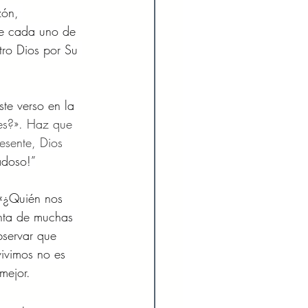
zón, 
e cada uno de 
tro Dios por Su 
te verso en la 
es?».
Haz que 
esente, Dios 
adoso!”
 «¿Quién nos 
unta de muchas 
bservar que 
ivimos no es 
mejor.