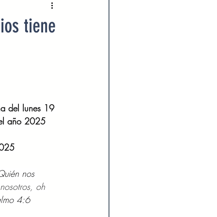
2022
Enero 2023
ios tiene
023
Agosto 2023
024
Febrero 2024
a del lunes 19 
del año 2025
Julio 2024
2025
Quién nos 
nosotros, oh 
almo 4:6