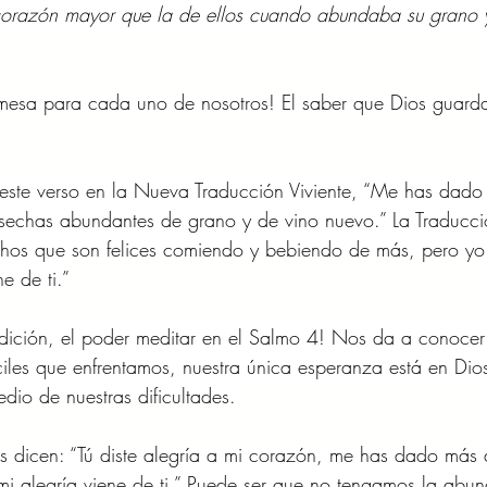
 corazón mayor que la de ellos cuando abundaba su grano 
mesa para cada uno de nosotros! El saber que Dios guarda
este verso en la Nueva Traducción Viviente, “Me has dado
osechas abundantes de grano y de vino nuevo.” La Traducci
hos que son felices comiendo y bebiendo de más, pero yo 
e de ti.”
dición, el poder meditar en el Salmo 4! Nos da a conocer
fíciles que enfrentamos, nuestra única esperanza está en Dio
dio de nuestras dificultades.
nes dicen: “Tú diste alegría a mi corazón, me has dado más 
mi alegría viene de ti.” Puede ser que no tengamos la abu