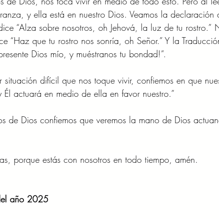
 de Dios, nos toca vivir en medio de todo esto. Pero al lee
ranza, y ella está en nuestro Dios. Veamos la declaración
dice “Alza sobre nosotros, oh Jehová, la luz de tu rostro.”
ice “Haz que tu rostro nos sonría, oh Señor.” Y la Traducci
presente Dios mío, y muéstranos tu bondad!”.
situación difícil que nos toque vivir, confiemos en que nues
 Él actuará en medio de ella en favor nuestro.”
os de Dios confiemos que veremos la mano de Dios actuan
ias, porque estás con nosotros en todo tiempo, amén.
del año 2025