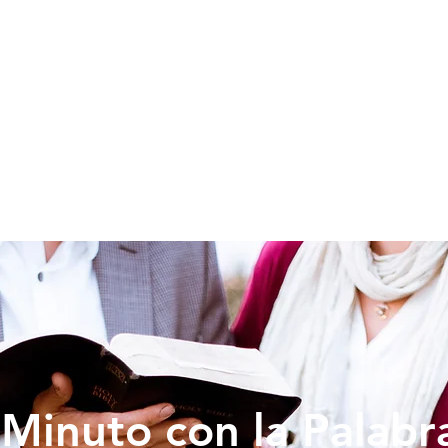
SOY NUEVO
EDUCACION
PREDICAS
DONAR
VIDA IG
Minuto con la Palabr