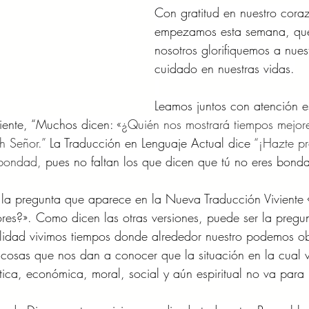
Con gratitud en nuestro cora
empezamos esta semana, qu
nosotros glorifiquemos a nues
cuidado en nuestras vidas.
Leamos juntos con atención es
iente, “Muchos dicen: 
«¿Quién nos mostrará tiempos mejor
h Señor.” 
La Traducción en Lenguaje Actual dice 
“¡Hazte pr
 bondad, 
pues no faltan los que dicen que tú no eres bond
 la pregunta que aparece en la Nueva Traducción Viviente
res?». Como dicen las otras versiones, puede ser la preg
alidad vivimos tiempos donde alrededor nuestro podemos o
cosas que nos dan a conocer que la situación en la cual v
lítica, económica, moral, social y aún espiritual no va para 