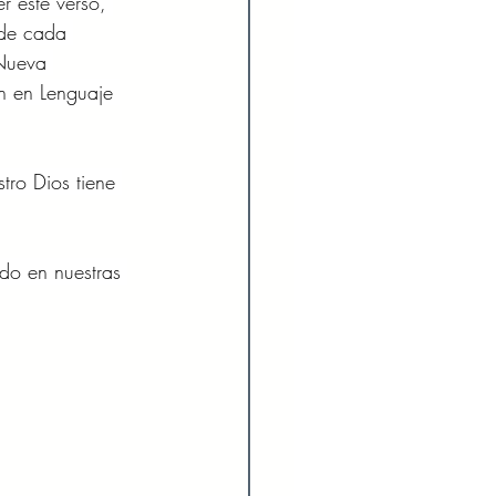
r este verso, 
 de cada 
Nueva 
ón en Lenguaje 
tro Dios tiene 
do en nuestras 