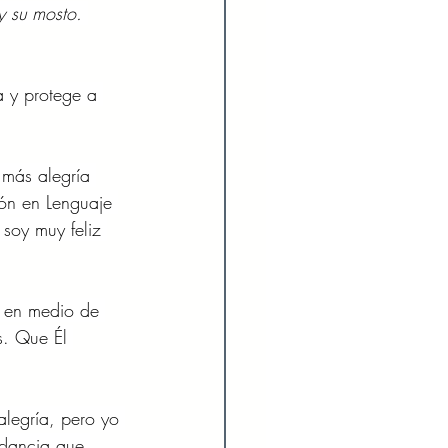
y su mosto. 
 y protege a 
 más alegría 
ón en Lenguaje 
soy muy feliz 
 en medio de 
s. Que Él 
alegría, pero yo 
ndancia que 