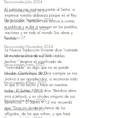
Devocionales Julio 2024
El salmista nos motiva a cantar al Señor, a 
Devocionales Agosto 2024
expresar nuestra alabanza porque es el Rey 
Devocionales Septiembre 2024
de Jerusalén. También nos motiva a contar, 
a publicar y a dar a conocer en los pueblos, 
Devocionales Octubre 2024
naciones y en todo el mundo Sus obras y 
Proverbios 27
hechos.
Devocionales Noviembre 2024
La Nueva Traducción Viviente dice “cuéntale 
Devocionales Diciembre 2024
al mundo acerca de sus inolvidables 
hechos.” Veamos el significado de 
Devocionales Enero 2025
“inolvidable” es algo que no se puede 
olvidar. Como hijos de Dios siempre se nos 
Devocionales Febrero 2025
motiva a ser agradecidos, a reconocer todo 
Devocionales Marzo 2025
lo que Él ha hecho y hace en nuestras 
vidas. El Salmo 103:2 dice “Bendice alma 
Devocionales Abril 2025
mía a Jehová, y no olvides ninguno de sus 
Devocionales Mayo 2025
beneficios.” El Salmo 9:12 nos recuerda 
que “Dios no olvida el clamor de los 
Devocionales Junio 2025
afligidos, de los que sufren, y que hará 