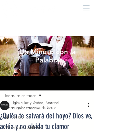
Un Minuto con la
Palabra
Entrada
Todas las entradas
Iglesia Luz y Verdad, Montreal
Todas las entradas
21 jul 2025
6 min de lectura
¿Quién te salvará del hoyo? Dios ve,
Abril 2022
actúa y no olvida tu clamor
Manejo de Conflictos