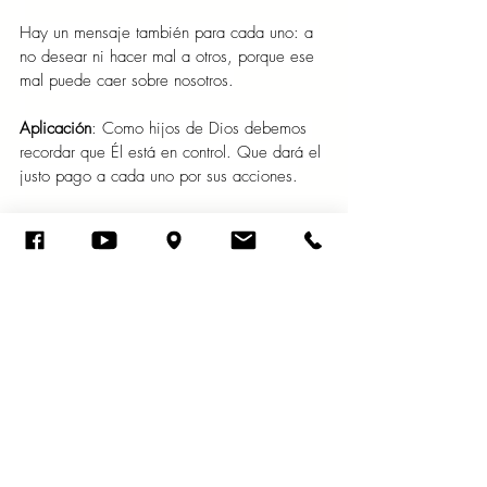
Hay un mensaje también para cada uno: a 
no desear ni hacer mal a otros, porque ese 
mal puede caer sobre nosotros.
Aplicación
: Como hijos de Dios debemos 
recordar que Él está en control. Que dará el 
justo pago a cada uno por sus acciones.
Oración
: Padre, ayúdame a ser fiel a ti, 
amén.
Viernes 25 de julio del año 2025
Los malos serán trasladados al Seol, todas 
las gentes que se olvidan de Dios. Salmo 
9:17
Gracias a nuestro Dios porque podemos 