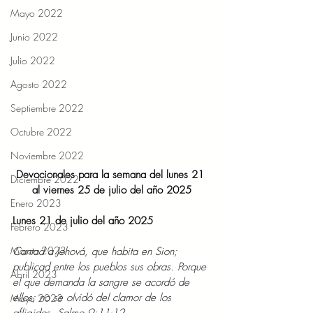
Mayo 2022
Junio 2022
Julio 2022
Agosto 2022
Septiembre 2022
Octubre 2022
Noviembre 2022
Devocionales para la semana del lunes 21 
Diciembre 2022
al viernes 25 de julio del año 2025
Enero 2023
Lunes 21 de julio del año 2025
Febrero 2023
Marzo 2023
Cantad a Jehová, que habita en Sion; 
publicad entre los pueblos sus obras. Porque 
Abril 2023
el que demanda la sangre se acordó de 
ellos; no se olvidó del clamor de los 
Mayo 2023
afligidos. Salmo 9:11-12