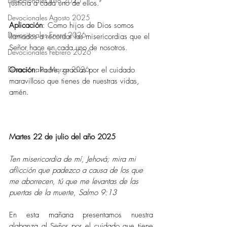
Devocionales Julio 2025
justicia a cada uno de ellos.”
Devocionales Agosto 2025
Aplicación
: Como hijos de Dios somos 
Devocionales Enero 2026
llamados a recordar las misericordias que el 
Señor hace en cada uno de nosotros.
Devocionales Febrero 2026
Devocionales Marzo 2026
Oración
: Padre, gracias por el cuidado 
maravilloso que tienes de nuestras vidas, 
amén.
Martes 22 de julio del año 2025
Ten misericordia de mí, Jehová; mira mi 
aflicción que padezco a causa de los que 
me aborrecen, tú que me levantas de las 
puertas de la muerte, Salmo 9:13
En esta mañana presentamos nuestra 
alabanza al Señor por el cuidado que tiene 