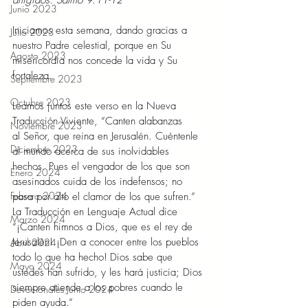
Junio 2023
Iniciamos esta semana, dando gracias a 
Julio 2023
nuestro Padre celestial, porque en Su 
Agosto 2023
misericordia nos concede la vida y Su 
fortaleza.
Septiembre 2023
Octubre 2023
Leamos juntos este verso en la Nueva 
Traducción Viviente, “Canten alabanzas 
Noviembre 2023
al Señor, que reina en Jerusalén. Cuéntenle 
Diciembre 2023
al mundo acerca de sus inolvidables 
hechos. Pues el vengador de los que son 
Enero 2024
asesinados cuida de los indefensos; no 
Febrero 2024
pasa por alto el clamor de los que sufren.” 
La Traducción en Lenguaje Actual dice 
Marzo 2024
“¡Canten himnos a Dios, que es el rey de 
Jerusalén! ¡Den a conocer entre los pueblos 
Abril 2024
todo lo que ha hecho!
Dios sabe que 
Mayo 2024
ustedes han sufrido, y les hará justicia; Dios 
siempre atiende a los pobres cuando le 
Devocionales Junio 2024
piden ayuda.”