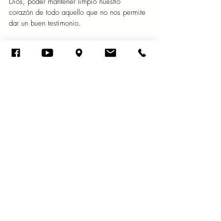
Dios, poder mantener limpio nuestro 
corazón de todo aquello que no nos permite 
dar un buen testimonio.
Aplicación:
 Como hijos de Dios debemos 
reflejar a los demás que tenemos un 
corazón limpio.
Oración:
 Padre, ayúdame a glorificarte en 
todo lo que hago, amén.
Viernes 15 de noviembre del año 2024
El Seol y el Abadón nunca se sacian; así 
los ojos del hombre nunca están satisfechos. 
Proverbios 27:20
Terminamos esta semana expresando que 
nuestro Dios ha sido fiel, y nos ha dado la 
fortaleza para llevar a cabo nuestras 