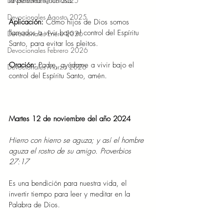
la persona rencillosa.
Devocionales Julio 2025
Devocionales Agosto 2025
Aplicación:
 Como hijos de Dios somos 
llamados a vivir bajo el control del Espíritu 
Devocionales Enero 2026
Santo, para evitar los pleitos.
Devocionales Febrero 2026
Oración: 
Padre, ayúdame a vivir bajo el 
Devocionales Marzo 2026
control del Espíritu Santo, amén.
Martes 12 de noviembre del año 2024
Hierro con hierro se aguza; y así el hombre 
aguza el rostro de su amigo. Proverbios 
27:17
Es una bendición para nuestra vida, el 
invertir tiempo para leer y meditar en la 
Palabra de Dios.