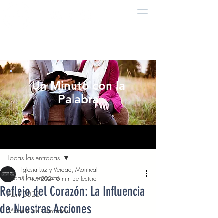
Un Minuto con la
Palabra
Entrada
Todas las entradas
Iglesia Luz y Verdad, Montreal
Todas las entradas
11 nov 2024
6 min de lectura
Reflejo del Corazón: La Influencia
Abril 2022
de Nuestras Acciones
Manejo de Conflictos