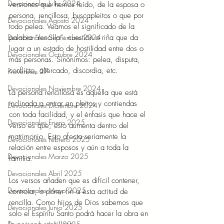
Devocionales Julio 2024
versiones que hemos leído, de la esposa o 
persona, rencillosa, buscapleitos o que por 
Devocionales Agosto 2024
todo pelea. Veamos el significado de la 
palabra “rencilla”: cuestión o riña que da 
Devocionales Septiembre 2024
lugar a un estado de hostilidad entre dos o 
Devocionales Octubre 2024
más personas. Sinónimos: pelea, disputa, 
conflicto, altercado, discordia, etc.
Proverbios 27
Devocionales Noviembre 2024
La persona rencillosa es aquella que está 
inclinada a entrar en pleitos y contiendas 
Devocionales Diciembre 2024
con toda facilidad, y el énfasis que hace el 
Devocionales Enero 2025
verso es que, esto aumenta dentro del 
matrimonio. Esto afecta seriamente la 
Devocionales Febrero 2025
relación entre esposos y aún a toda la 
Devocionales Marzo 2025
familia.
Devocionales Abril 2025
Los versos añaden que es difícil contener, 
Devocionales Mayo 2025
controlar, o poner fin a esta actitud de 
rencilla. Como hijos de Dios sabemos que 
Devocionales Junio 2025
solo el Espíritu Santo podrá hacer la obra en 