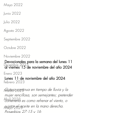
Mayo 2022
Junio 2022
Julio 2022
Agosto 2022
Septiembre 2022
Octubre 2022
Noviembre 2022
Devocionales para la semana del lunes 11 
Diciembre 2022
al viernes 15 de noviembre del año 2024
Enero 2023
Lunes 11 de noviembre del año 2024
Febrero 2023
Gotera continua en tiempo de lluvia y la 
Marzo 2023
mujer rencillosa, son semejantes; pretender 
Abril 2023
contenerla es como refrenar el viento, o 
sujetar el aceite en la mano derecha. 
Mayo 2023
Proverbios 27:15 y 16