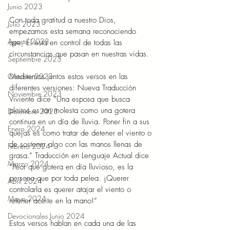
Junio 2023
Con toda gratitud a nuestro Dios, 
Julio 2023
empezamos esta semana reconociendo 
Agosto 2023
que, Él está en control de todas las 
circunstancias que pasan en nuestras vidas.
Septiembre 2023
Meditemos juntos estos versos en las 
Octubre 2023
diferentes versiones: Nueva Traducción 
Noviembre 2023
Viviente dice “Una esposa que busca 
pleitos es tan molesta como una gotera 
Diciembre 2023
continua en un día de lluvia. Poner fin a sus 
Enero 2024
quejas es como tratar de detener el viento o 
de sostener algo con las manos llenas de 
Febrero 2024
grasa.” Traducción en Lenguaje Actual dice 
Marzo 2024
“Peor que gotera en día lluvioso, es la 
persona que por toda pelea. ¡Querer 
Abril 2024
controlarla es querer atajar el viento o 
Mayo 2024
retener aceite en la mano!”
Devocionales Junio 2024
Estos versos hablan en cada una de las 