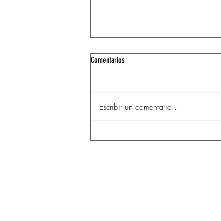
Comentarios
Escribir un comentario...
Caminos Guiados por Dios
INICIO
SO