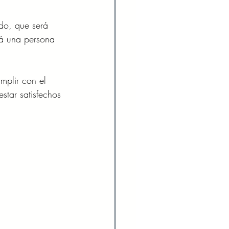
do, que será 
á una persona 
mplir con el 
star satisfechos 