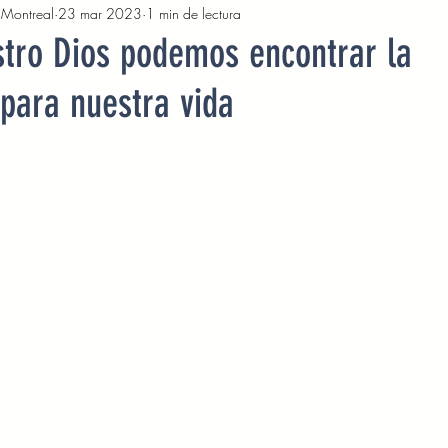
, Montreal
23 mar 2023
1 min de lectura
2022
Octubre 2022
Noviembre 2022
Diciembre 
stro Dios podemos encontrar la
 para nuestra vida
Abril 2023
Mayo 2023
Junio 2023
Julio 2
2023
Noviembre 2023
Diciembre 2023
Enero 2
Mayo 2024
Devocionales Junio 2024
Devocionales 