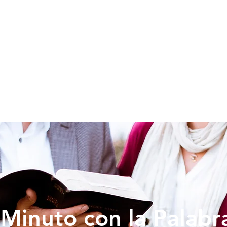
SOY NUEVO
EDUCACION
PREDICAS
DONAR
VIDA IG
Minuto con la Palabr