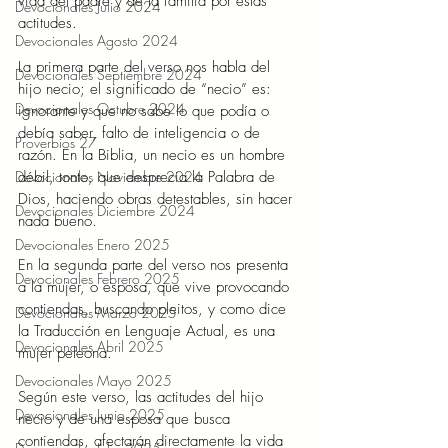
vida del padre y de la familia por estas 
Devocionales Julio 2024
actitudes.
Devocionales Agosto 2024
La primera parte del verso nos habla del 
Devocionales Septiembre 2024
hijo necio; el significado de “necio” es: 
Devocionales Octubre 2024
ignorante y que no sabe lo que podía o 
debía saber, falto de inteligencia o de 
Proverbios 27
razón. En la Biblia, un necio es un hombre 
débil, tonto, que desprecia la Palabra de 
Devocionales Noviembre 2024
Dios, haciendo obras detestables, sin hacer 
Devocionales Diciembre 2024
nada bueno.
Devocionales Enero 2025
En la segunda parte del verso nos presenta 
Devocionales Febrero 2025
a la mujer, o esposa, que vive provocando 
contiendas, buscando pleitos, y como dice 
Devocionales Marzo 2025
la Traducción en Lenguaje Actual, es una 
Devocionales Abril 2025
mujer peleona.
Devocionales Mayo 2025
Según este verso, las actitudes del hijo 
Devocionales Junio 2025
necio y de una esposa que busca 
contiendas, afectarán directamente la vida 