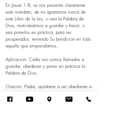
En Josué 1:8, se nos presenta claramente 
este mandato, de no apartarnos nunca de 
este Libro de la Ley, o sea la Palabra de 
Dios, motivándonos a guardar y hacer, o 
sea ponerlos en práctica, para ser 
prosperados, teniendo Su bendición en todo 
aquello que emprendamos.
Aplicación: Cada uno somos llamados a 
guardar, obedecer y poner en práctica la 
Palabra de Dios.
Oración: Padre, ayúdame a ser obediente a 
tu Palabra, amén.
Viernes 2 de febrero del año 2024
A Jehová presta el que da al pobre, y el 