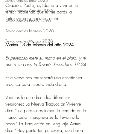
Devocionales Julio 2025
Oración: Padre, ayúdame a vivir en tu 
Devocionales Agosto 2025
temor, sabiendo que tú me darás la 
fortaleza para hacerlo, amén.
Devocionales Enero 2026
Devocionales Febrero 2026
Devocionales Marzo 2026
Martes 13 de febrero del año 2024
El perezoso mete su mano en el plato, y ni 
aun a su boca la llevará. Proverbios 19:24
Este verso nos presentará una enseñanza 
práctica para nuestra vida diaria.
Veamos lo que dicen las diferentes 
versiones: La Nueva Traducción Viviente 
dice “Los perezosos toman la comida en la 
mano, pero ni siquiera se la llevan a la 
boca.” La Traducción en Lenguaje Actual 
dice “Hay gente tan perezosa, que hasta 