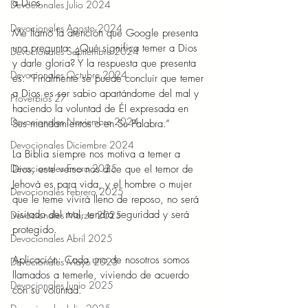
a Dios.
Devocionales Julio 2024
Devocionales Agosto 2024
Me llamó la atención que Google presenta 
una pregunta: ¿Qué significa temer a Dios 
Devocionales Septiembre 2024
y darle gloria? Y la respuesta que presenta 
Devocionales Octubre 2024
es: “Finalmente se puede concluir que temer 
a Dios es ser sabio apartándome del mal y 
Proverbios 27
haciendo la voluntad de Él expresada en 
Devocionales Noviembre 2024
Sus mandamientos o en Su Palabra.”
Devocionales Diciembre 2024
La Biblia siempre nos motiva a temer a 
Devocionales Enero 2025
Dios, este verso nos dice que el temor de 
Jehová es para vida, y el hombre o mujer 
Devocionales Febrero 2025
que le teme vivirá lleno de reposo, no será 
visitado del mal, tendrá seguridad y será 
Devocionales Marzo 2025
protegido.
Devocionales Abril 2025
Aplicación: Cada uno de nosotros somos 
Devocionales Mayo 2025
llamados a temerle, viviendo de acuerdo 
Devocionales Junio 2025
con su voluntad.