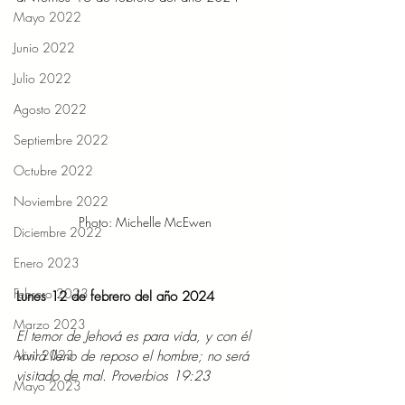
Mayo 2022
Junio 2022
Julio 2022
Agosto 2022
Septiembre 2022
Octubre 2022
Noviembre 2022
Photo: Michelle McEwen
Diciembre 2022
Enero 2023
Febrero 2023
Lunes 12 de febrero del año 2024
Marzo 2023
El temor de Jehová es para vida, y con él 
Abril 2023
vivirá lleno de reposo el hombre; no será 
visitado de mal. Proverbios 19:23
Mayo 2023