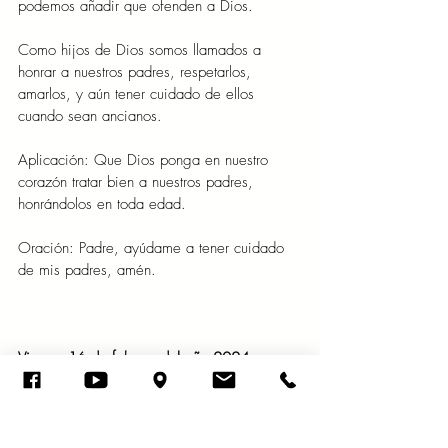
podemos añadir que ofenden a Dios.
Como hijos de Dios somos llamados a 
honrar a nuestros padres, respetarlos, 
amarlos, y aún tener cuidado de ellos 
cuando sean ancianos.
Aplicación: Que Dios ponga en nuestro 
corazón tratar bien a nuestros padres, 
honrándolos en toda edad.
Oración: Padre, ayúdame a tener cuidado 
de mis padres, amén.
Viernes 16 de febrero del año 2024
Cesa, hijo mío, de oír las enseñanzas que 
te hacen divagar de las razones de 
sabiduría. Proverbios 19:27