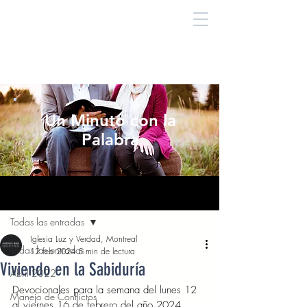
Un Minuto con la
Palabra
Entrada
Todas las entradas
Iglesia Luz y Verdad, Montreal
Todas las entradas
12 feb 2024
5 min de lectura
Viviendo en la Sabiduría
Abril 2022
Devocionales para la semana del lunes 12 
Manejo de Conflictos
al viernes 16 de febrero del año 2024