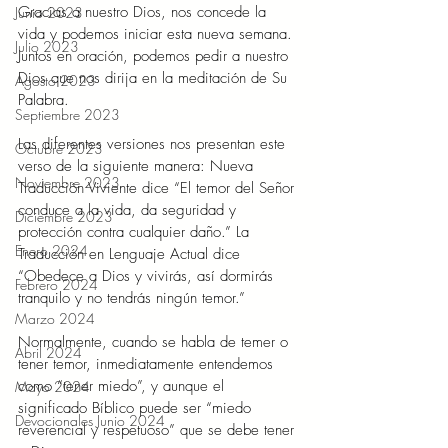
Gracias a nuestro Dios, nos concede la 
Junio 2023
vida y podemos iniciar esta nueva semana. 
Julio 2023
Juntos en oración, podemos pedir a nuestro 
Dios que nos dirija en la meditación de Su 
Agosto 2023
Palabra.
Septiembre 2023
Las diferentes versiones nos presentan este 
Octubre 2023
verso de la siguiente manera: Nueva 
Noviembre 2023
Traducción Viviente dice “El temor del Señor 
conduce a la vida, da seguridad y 
Diciembre 2023
protección contra cualquier daño.” La 
Enero 2024
Traducción en Lenguaje Actual dice 
“Obedece a Dios y vivirás, así dormirás 
Febrero 2024
tranquilo y no tendrás ningún temor.”
Marzo 2024
Normalmente, cuando se habla de temer o 
Abril 2024
tener temor, inmediatamente entendemos 
como “tener miedo”, y aunque el 
Mayo 2024
significado Bíblico puede ser “miedo 
Devocionales Junio 2024
reverencial y respetuoso” que se debe tener 