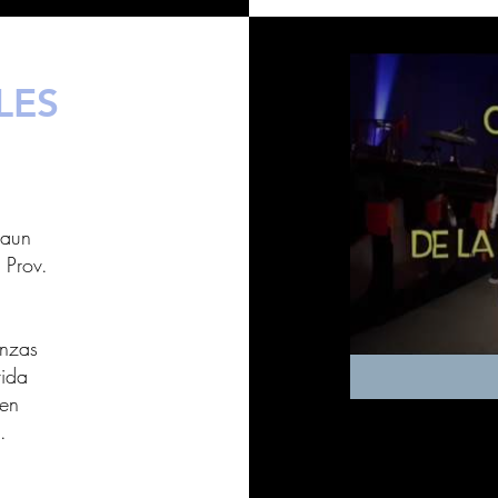
LES
 aun
 Prov.
anzas
vida
 en
tre.