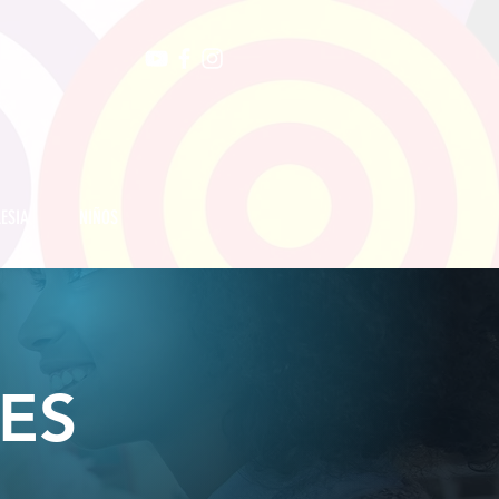
LESIA
NIÑOS
ES