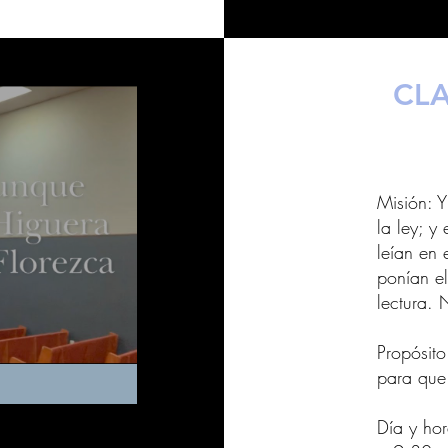
CLA
Misión: Y
la ley; y
leían en 
ponían e
lectura.
Propósito
para que
Día y ho