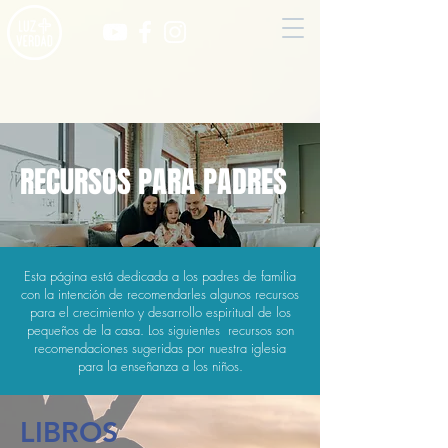
RECURSOS PARA PADRES
Esta página está dedicada a los padres de familia
con la intención de recomendarles algunos recursos
para el crecimiento y desarrollo espiritual de los
pequeños de la casa. Los siguientes recursos son
recomendaciones sugeridas por nuestra iglesia
para la enseñanza a los niños.
LIBROS