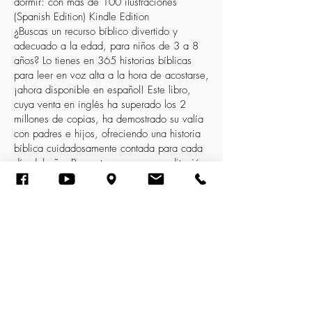
dormir: con más de 100 ilustraciones
(Spanish Edition) Kindle Edition
¿Buscas un recurso bíblico divertido y
adecuado a la edad, para niños de 3 a 8
años? Lo tienes en 365 historias bíblicas
para leer en voz alta a la hora de acostarse,
¡ahora disponible en español! Este libro,
cuya venta en inglés ha superado los 2
millones de copias, ha demostrado su valía
con padres e hijos, ofreciendo una historia
bíblica cuidadosamente contada para cada
día del año. Preguntas para una meditación
adicional y más de 100 ilustraciones
complementan las historias ¡y convierten
este libro en una poderosa herramienta para
un tiempo espiritual “de calidad” en familia!
Una Vida con Propósito, Devocional para
Niños, incluye 365 devocionales, Rick
Warren,
Una Vida con Propósito: Devocional para
Niños incluye 365 devocionales basados