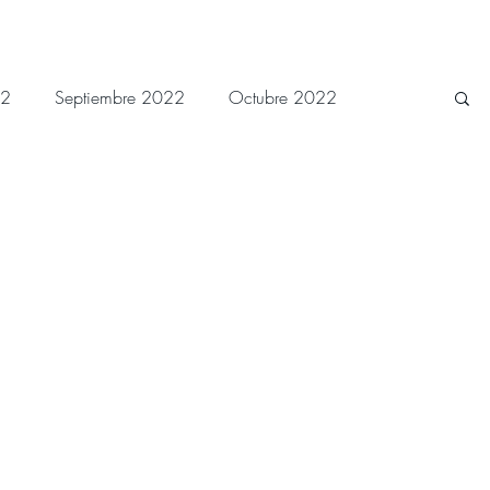
22
Septiembre 2022
Octubre 2022
 2023
Junio 2023
Julio 2023
Febrero 2024
Marzo 2024
Abril 2024