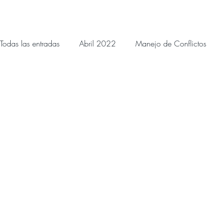
Todas las entradas
Abril 2022
Manejo de Conflictos
Noviembre 2022
Diciembre 2022
Enero 2023
Agosto 2023
Septiembre 2023
Octubre 2023
Mayo 2024
Devocionales Junio 2024
Devocional