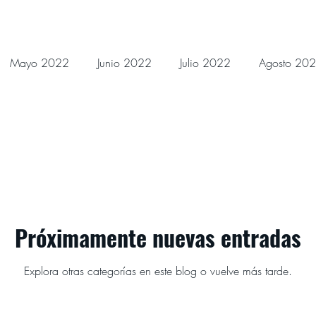
Mayo 2022
Junio 2022
Julio 2022
Agosto 20
Febrero 2023
Marzo 2023
Abril 2023
Mayo
Noviembre 2023
Diciembre 2023
Enero 2024
Próximamente nuevas entradas
es Julio 2024
Devocionales Agosto 2024
Explora otras categorías en este blog o vuelve más tarde.