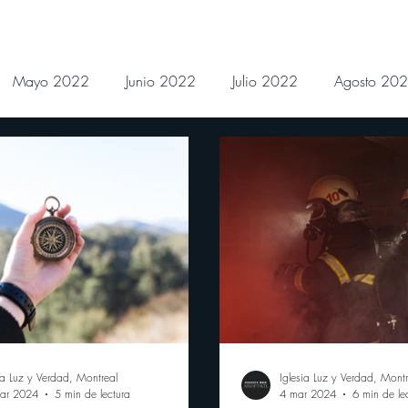
Mayo 2022
Junio 2022
Julio 2022
Agosto 20
Febrero 2023
Marzo 2023
Abril 2023
Mayo
Noviembre 2023
Diciembre 2023
Enero 2024
es Julio 2024
Devocionales Agosto 2024
ia Luz y Verdad, Montreal
Iglesia Luz y Verdad, Montr
ar 2024
5 min de lectura
4 mar 2024
6 min de le