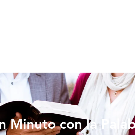
SOY NUEVO
EDUCACION
PREDICAS
DONAR
VIDA IG
n Minuto con la Pala