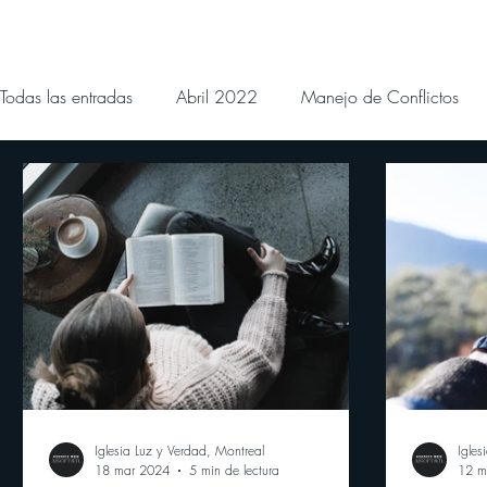
Todas las entradas
Abril 2022
Manejo de Conflictos
Noviembre 2022
Diciembre 2022
Enero 2023
Agosto 2023
Septiembre 2023
Octubre 2023
Mayo 2024
Devocionales Junio 2024
Devocional
Iglesia Luz y Verdad, Montreal
Igles
18 mar 2024
5 min de lectura
12 m